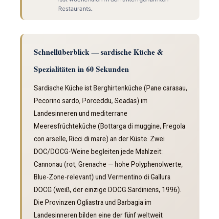
Restaurants.
Schnellüberblick — sardische Küche &
Spezialitäten in 60 Sekunden
Sardische Küche ist Berghirtenküche (Pane carasau,
Pecorino sardo, Porceddu, Seadas) im
Landesinneren und mediterrane
Meeresfrüchteküche (Bottarga di muggine, Fregola
con arselle, Ricci di mare) an der Küste. Zwei
DOC/DOCG-Weine begleiten jede Mahlzeit:
Cannonau (rot, Grenache — hohe Polyphenolwerte,
Blue-Zone-relevant) und Vermentino di Gallura
DOCG (weiß, der einzige DOCG Sardiniens, 1996).
Die Provinzen Ogliastra und Barbagia im
Landesinneren bilden eine der fünf weltweit