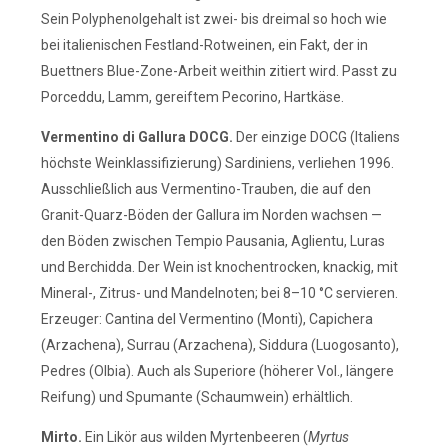
Sein Polyphenolgehalt ist zwei- bis dreimal so hoch wie
bei italienischen Festland-Rotweinen, ein Fakt, der in
Buettners Blue-Zone-Arbeit weithin zitiert wird. Passt zu
Porceddu, Lamm, gereiftem Pecorino, Hartkäse.
Vermentino di Gallura DOCG.
Der einzige DOCG (Italiens
höchste Weinklassifizierung) Sardiniens, verliehen 1996.
Ausschließlich aus Vermentino-Trauben, die auf den
Granit-Quarz-Böden der Gallura im Norden wachsen —
den Böden zwischen Tempio Pausania, Aglientu, Luras
und Berchidda. Der Wein ist knochentrocken, knackig, mit
Mineral-, Zitrus- und Mandelnoten; bei 8–10 °C servieren.
Erzeuger: Cantina del Vermentino (Monti), Capichera
(Arzachena), Surrau (Arzachena), Siddura (Luogosanto),
Pedres (Olbia). Auch als Superiore (höherer Vol., längere
Reifung) und Spumante (Schaumwein) erhältlich.
Mirto.
Ein Likör aus wilden Myrtenbeeren (
Myrtus