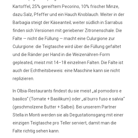
Kartoffel, 25% gereiftem Pecorino, 10% frischer Minze,
dazu Salz, Pfeffer und ein Hauch Knoblauch. Weiter in der
Barbagia steigt der Käseanteil; weiter südlich in Sarrabus
finden sich Versionen mit geriebener Zitronenschale. Die
Falte — nicht die Füllung — macht eine Culurgione zur
Culurgione: die Teigtasche wird über die Füllung gefaltet
und die Ränder per Hand in die Weizenähren-Form
gepleated, meist mit 14–18 einzelnen Falten. Die Falte ist
auch der Echtheitsbeweis: eine Maschine kann sie nicht
replizieren.
In Olbia-Restaurants findest du sie meist „al pomodoro e
basilico“ (Tomate + Basilikum) oder „al burro fuso e salvia“
(geschmolzene Butter + Salbei). Bei unserem Partner
Stella in Monti werden sie als Degustationsgang mit einer
einzigen Teigtasche pro Teller serviert, damit man die
Falte richtig sehen kann.