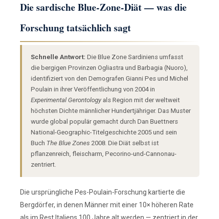
Die sardische Blue-Zone-Diät — was die
Forschung tatsächlich sagt
Schnelle Antwort:
Die Blue Zone Sardiniens umfasst
die bergigen Provinzen Ogliastra und Barbagia (Nuoro),
identifiziert von den Demografen Gianni Pes und Michel
Poulain in ihrer Veröffentlichung von 2004 in
Experimental Gerontology
als Region mit der weltweit
höchsten Dichte männlicher Hundertjähriger. Das Muster
wurde global populär gemacht durch Dan Buettners
National-Geographic-Titelgeschichte 2005 und sein
Buch
The Blue Zones
2008. Die Diät selbst ist
pflanzenreich, fleischarm, Pecorino-und-Cannonau-
zentriert.
Die ursprüngliche Pes-Poulain-Forschung kartierte die
Bergdörfer, in denen Männer mit einer 10× höheren Rate
als im Rest Italiens 100 Jahre alt werden — zentriert in der