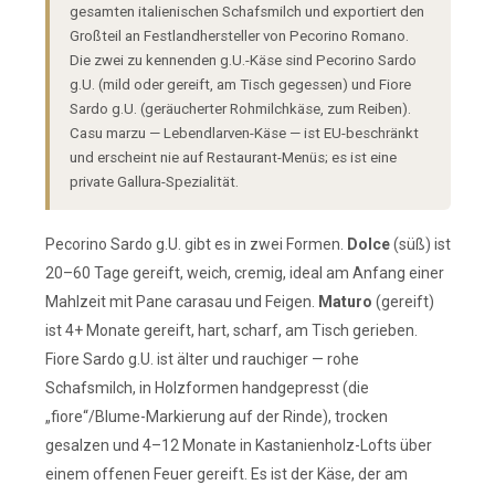
gesamten italienischen Schafsmilch und exportiert den
Großteil an Festlandhersteller von Pecorino Romano.
Die zwei zu kennenden g.U.-Käse sind Pecorino Sardo
g.U. (mild oder gereift, am Tisch gegessen) und Fiore
Sardo g.U. (geräucherter Rohmilchkäse, zum Reiben).
Casu marzu — Lebendlarven-Käse — ist EU-beschränkt
und erscheint nie auf Restaurant-Menüs; es ist eine
private Gallura-Spezialität.
Pecorino Sardo g.U. gibt es in zwei Formen.
Dolce
(süß) ist
20–60 Tage gereift, weich, cremig, ideal am Anfang einer
Mahlzeit mit Pane carasau und Feigen.
Maturo
(gereift)
ist 4+ Monate gereift, hart, scharf, am Tisch gerieben.
Fiore Sardo g.U. ist älter und rauchiger — rohe
Schafsmilch, in Holzformen handgepresst (die
„fiore“/Blume-Markierung auf der Rinde), trocken
gesalzen und 4–12 Monate in Kastanienholz-Lofts über
einem offenen Feuer gereift. Es ist der Käse, der am