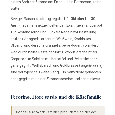
einem Spritzer Zitrone am Ende — kein Parmesan, keine
Butter.
Seeigel-Saison ist streng reguliert:
1. Oktober bis 30.
April
(mit einem aktuell geltenden 2-jährigen Fangverbot
zur Bestandserholung — lokale Regeln vor Bestellung
prüfen). Spaghetti ai ricci ist Weißwein, Knoblauch,
Olivenöl und der rohe orangefarbene Rogen, vom Herd
weg durch heiße Pasta gerührt. Oktopus erscheint als
Carpaccio, in Salaten mit Kartoffel und Petersilie oder
ganz gegrillt. Wolfsbarsch und Goldbrasse (
spigola
,
orata
)
sind der typische zweite Gang — in Salzkruste gebacken
oder gegrillt, mit einer Zitronenscheibe und sonst nichts.
Pecorino, Fiore sardo und die Käsefamilie
Schnelle Antwort:
Sardinien produziert rund 70% der