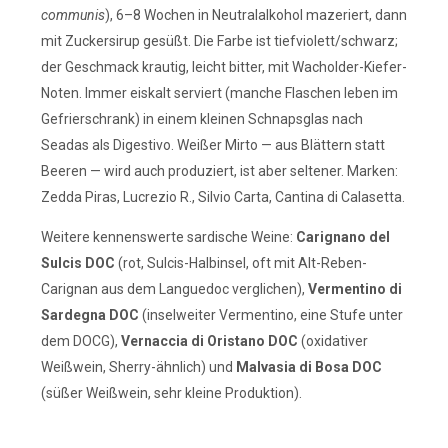
communis
), 6–8 Wochen in Neutralalkohol mazeriert, dann
mit Zuckersirup gesüßt. Die Farbe ist tiefviolett/schwarz;
der Geschmack krautig, leicht bitter, mit Wacholder-Kiefer-
Noten. Immer eiskalt serviert (manche Flaschen leben im
Gefrierschrank) in einem kleinen Schnapsglas nach
Seadas als Digestivo. Weißer Mirto — aus Blättern statt
Beeren — wird auch produziert, ist aber seltener. Marken:
Zedda Piras, Lucrezio R., Silvio Carta, Cantina di Calasetta.
Weitere kennenswerte sardische Weine:
Carignano del
Sulcis DOC
(rot, Sulcis-Halbinsel, oft mit Alt-Reben-
Carignan aus dem Languedoc verglichen),
Vermentino di
Sardegna DOC
(inselweiter Vermentino, eine Stufe unter
dem DOCG),
Vernaccia di Oristano DOC
(oxidativer
Weißwein, Sherry-ähnlich) und
Malvasia di Bosa DOC
(süßer Weißwein, sehr kleine Produktion).