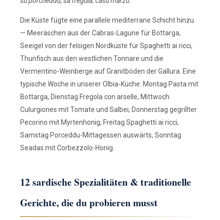
su porcheddu
,
sa fregula
,
casu marzu
.
Die Küste fügte eine parallele mediterrane Schicht hinzu
— Meeräschen aus der Cabras-Lagune für Bottarga,
Seeigel von der felsigen Nordküste für Spaghetti ai ricci,
Thunfisch aus den westlichen Tonnare und die
Vermentino-Weinberge auf Granitböden der Gallura. Eine
typische Woche in unserer Olbia-Küche: Montag Pasta mit
Bottarga, Dienstag Fregola con arselle, Mittwoch
Culurgiones mit Tomate und Salbei, Donnerstag gegrillter
Pecorino mit Myrtenhonig, Freitag Spaghetti ai ricci,
Samstag Porceddu-Mittagessen auswärts, Sonntag
Seadas mit Corbezzolo-Honig.
12 sardische Spezialitäten & traditionelle
Gerichte, die du probieren musst