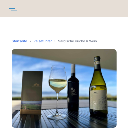
Startseite
›
Reiseführer
›
Sardische Küche & Wein