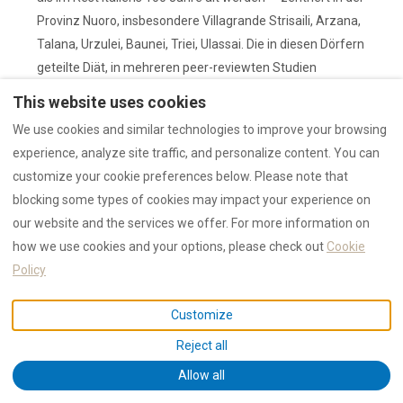
Provinz Nuoro, insbesondere Villagrande Strisaili, Arzana,
Talana, Urzulei, Baunei, Triei, Ulassai. Die in diesen Dörfern
geteilte Diät, in mehreren peer-reviewten Studien
dokumentiert, ist grob:
This website uses cookies
Täglich:
Sauerteigbrot, Pecorino, Gartengemüse,
We use cookies and similar technologies to improve your browsing
Wildkräuter (Distel, Chicorée), Fenchel, Saubohnen,
experience, analyze site traffic, and personalize content. You can
Kichererbsen, Gerste.
customize your cookie preferences below. Please note that
Wöchentlich:
kleine Portionen fettreicher Fisch,
blocking some types of cookies may impact your experience on
Freilandeier, Wurst (Sa salsiccia sarda), Pasta mit
our website and the services we offer. For more information on
Tomate.
how we use cookies and your options, please check out
Cookie
Monatlich:
rotes Fleisch (meist Lamm oder
Policy
Porceddu) zu Feiertagen — nicht täglich.
Zu jedem Abendessen:
ein kleines Glas Cannonau
(ca. 150 ml); eine Scheibe Pecorino zum Abschluss.
Customize
Süßes:
selten, meist auf Honigbasis (Seadas nur zu
Reject all
Feiertagen).
Allow all
Forscher nennen vier wahrscheinliche Beitragende über