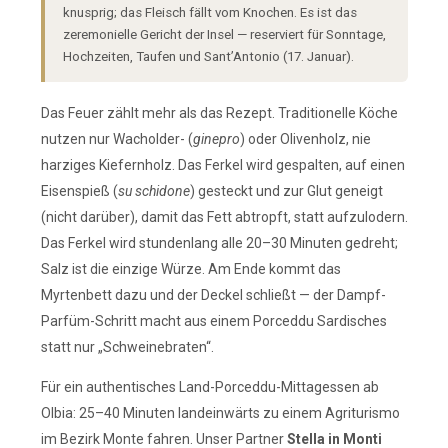
knusprig; das Fleisch fällt vom Knochen. Es ist das
zeremonielle Gericht der Insel — reserviert für Sonntage,
Hochzeiten, Taufen und Sant’Antonio (17. Januar).
Das Feuer zählt mehr als das Rezept. Traditionelle Köche
nutzen nur Wacholder- (
ginepro
) oder Olivenholz, nie
harziges Kiefernholz. Das Ferkel wird gespalten, auf einen
Eisenspieß (
su schidone
) gesteckt und zur Glut geneigt
(nicht darüber), damit das Fett abtropft, statt aufzulodern.
Das Ferkel wird stundenlang alle 20–30 Minuten gedreht;
Salz ist die einzige Würze. Am Ende kommt das
Myrtenbett dazu und der Deckel schließt — der Dampf-
Parfüm-Schritt macht aus einem Porceddu Sardisches
statt nur „Schweinebraten“.
Für ein authentisches Land-Porceddu-Mittagessen ab
Olbia: 25–40 Minuten landeinwärts zu einem Agriturismo
im Bezirk Monte fahren. Unser Partner
Stella in Monti