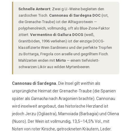
Schnelle Antwort:
Zwei g.U.-Weine begleiten den
sardischen Tisch.
Cannonau di Sardegna DOC
(rot,
die Grenache-Traube) ist der Alltagsrotwein —
polyphenolreich, vollmundig, oft als Blue-Zone-Faktor
zitiert.
Vermentino di Gallura DOCG
(weiß,
Granitböden, 1996 verliehen) ist der einzige DOCG-
klassifizierte Wein Sardiniens und der perfekte Tropfen
zu Bottarga, Fregola con arselle und gegrilltem Fisch.
Mahlzeiten enden mit
Mirto
— einem tiefviolett-
schwarzen Likör aus wilden Myrtenbeeren.
Cannonau di Sardegna.
Die Insel gilt weithin als
ursprüngliche Heimat der Grenache-Traube (die Spanien
später als
Garnacha
nach Aragonien brachte). Cannonau
wird inselweit angebaut, das historische Herzland ist
jedoch Jerzu (Ogliastra), Mamoiada (Barbagia) und Oliena
(Nuoro). Der Wein ist vollmundig, 13,5–14,5% Vol., mit
Noten von roter Kirsche, getrockneten Kräutern, Leder.