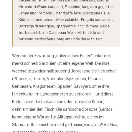
Küchen auf einer Insel. Das Landesinnere ist pastoral —
Hirtenbrot (Pane carasau), Pecorino, langsam gegartes
Lamm und Porceddu, handgefaltete Culurgiones. Die
Küste ist mediterrane Meeresküche: Fregola con arselle,
Bottarga di muggine, Spaghetti ai ricci di mare. Beide
treffen sich beim Cannonau-Wein, Mirto-Likör und
bitterem sardischen Honig am Ende der Mahlzeit.
Wer mit der Erwartung „italienisches Essen“ ankommt,
merkt schnell: Sardinien ist eine eigene Welt. Die Insel
wechselte zweieinhalbtausend Jahre lang die Herrscher
(Phönizier, Römer, Vandalen, Byzantiner, Pisaner,
Genuesen, Aragonesen, Spanier, Savoyer), ohne ihre
Hirtenkultur im Landesinneren zu verlieren — und diese
Kultur, nicht die toskanische oder römische Küche,
definiert hier den Tisch. Die sardische Sprache (sardo)
kennt eigene Wörter für Alltagsgerichte, die es im
Standard-Italienischen nicht gibt:
culurgionis
,
malloreddus
,