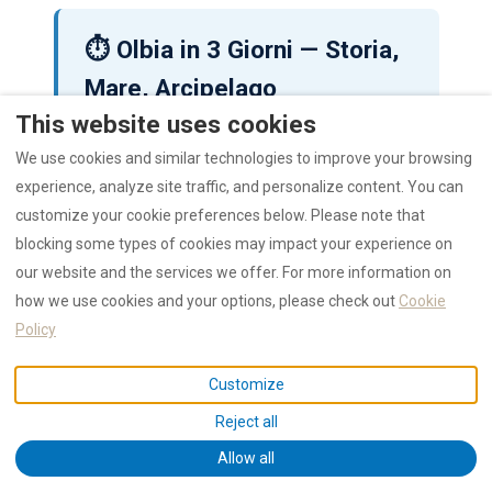
⏱️ Olbia in 3 Giorni — Storia,
Mare, Arcipelago
This website uses cookies
Giorno 1:
Centro storico (Basilica, Museo, Corso)
+ spiaggia di Pittulongu o Porto Istana + aperitivo
We use cookies and similar technologies to improve your browsing
serale. Stesso schema dell'itinerario 1 giorno.
experience, analyze site traffic, and personalize content. You can
customize your cookie preferences below. Please note that
Giorno 2:
Costa Smeralda — Porto Cervo, Porto
blocking some types of cookies may impact your experience on
Rotondo, Spiaggia del Principe. Pranzo in
our website and the services we offer. For more information on
spiaggia, cena al porto di Olbia.
how we use cookies and your options, please check out
Cookie
Giorno 3 — Opzione A (Arcipelago):
Barca per
Policy
La Maddalena
dal porto di Olbia (45 minuti). Una
giornata fra Caprera (Casa di Garibaldi), Budelli
Customize
(Spiaggia Rosa), Spargi e le calette di Razzoli. Tour
organizzati partono ogni mattina dal porto.
Reject all
Allow all
Giorno 3 — Opzione B (Storia nuragica):
Per chi