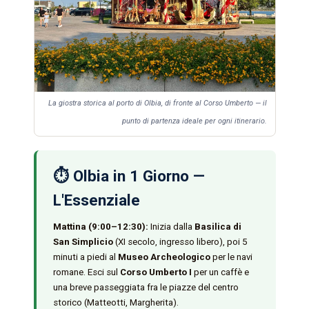
La giostra storica al porto di Olbia, di fronte al Corso Umberto — il
punto di partenza ideale per ogni itinerario.
⏱️ Olbia in 1 Giorno —
L'Essenziale
Mattina (9:00–12:30):
Inizia dalla
Basilica di
San Simplicio
(XI secolo, ingresso libero), poi 5
minuti a piedi al
Museo Archeologico
per le navi
romane. Esci sul
Corso Umberto I
per un caffè e
una breve passeggiata fra le piazze del centro
storico (Matteotti, Margherita).