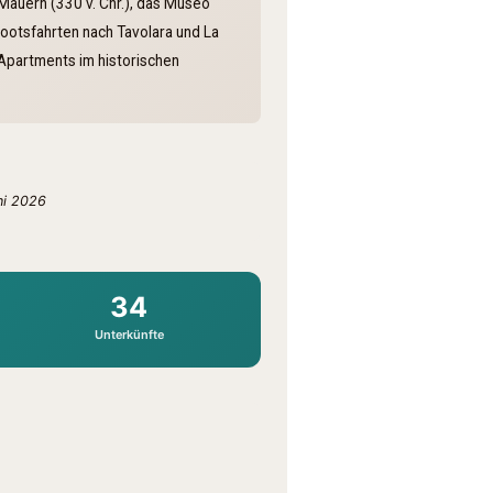
 Mauern (330 v. Chr.), das Museo
Bootsfahrten nach Tavolara und La
Apartments im historischen
ni 2026
34
Unterkünfte