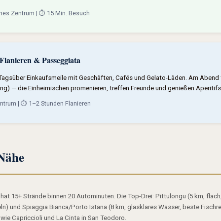
ches Zentrum | ⏱️ 15 Min. Besuch
lanieren & Passeggiata
Tagsüber Einkaufsmeile mit Geschäften, Cafés und Gelato-Läden. Am Abend tra
g) — die Einheimischen promenieren, treffen Freunde und genießen Aperitifs.
trum | ⏱️ 1–2 Stunden Flanieren
 Nähe
hat 15+ Strände binnen 20 Autominuten. Die Top-Drei: Pittulongu (5 km, flach,
ln) und Spiaggia Bianca/Porto Istana (8 km, glasklares Wasser, beste Fischr
ie Capriccioli und La Cinta in San Teodoro.