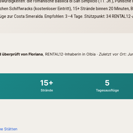
würdigkeiten: die romanische Basilica di San Simplicio (11. Jh.), Punische
chen Schiffwracks (kostenloser Eintritt), 15+ Strände binnen 20 Minuten, 
üge zur Costa Smeralda. Empfohlen: 3–4 Tage. Stützpunkt: 34 RENTAL12-
 überprüft von Floriana
, RENTAL12-Inhaberin in Olbia ·
Zuletzt vor Ort: Ju
15+
5
Strände
Tagesausflüge
he Stätten