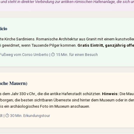
t und steht in direkter Verbindung zur antiken römischen Hafenanlage, die sich u
icio
te Kirche Sardiniens. Romanische Architektur aus Granit mit einem kunstvollen In
ai gewidmet, wenn Tausende Pilger kommen.
Gratis Eintritt, ganzjährig off
, Fußweg vom Corso Umberto | ⏱️ 15 Min. für einen Besuch
sche Mauern)
dem Jahr 330 v.Chr., die die antike Hafenstadt schützten.
Hinweis:
Die Maue
rgen; die besten sichtbaren Überreste sind hinter dem Museum oder in der 
nis ein archäologisches Foto im Museum anschauen.
adt | ⏱️ 30 Min. Erkundungstour