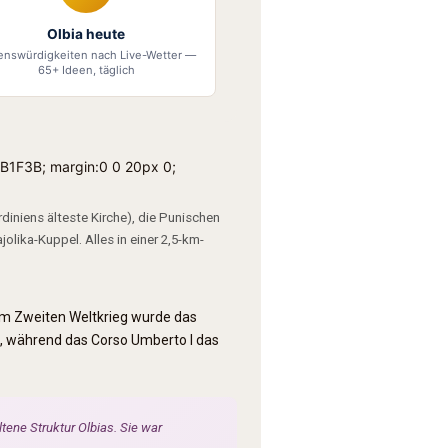
Olbia heute
enswürdigkeiten nach Live-Wetter —
65+ Ideen, täglich
#0B1F3B; margin:0 0 20px 0;
rdiniens älteste Kirche), die Punischen
olika-Kuppel. Alles in einer 2,5-km-
 im Zweiten Weltkrieg wurde das
ie, während das Corso Umberto I das
ltene Struktur Olbias. Sie war