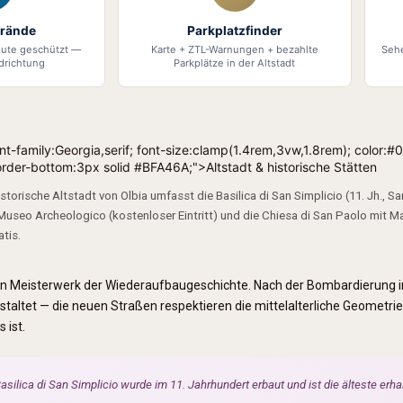
trände
Parkplatzfinder
eute geschützt —
Karte + ZTL-Warnungen + bezahlte
Seh
drichtung
Parkplätze in der Altstadt
ont-family:Georgia,serif; font-size:clamp(1.4rem,3vw,1.8rem); color:
der-bottom:3px solid #BFA46A;">Altstadt & historische Stätten
storische Altstadt von Olbia umfasst die Basilica di San Simplicio (11. Jh., Sa
 Museo Archeologico (kostenloser Eintritt) und die Chiesa di San Paolo mit Maj
atis.
t ein Meisterwerk der Wiederaufbaugeschichte. Nach der Bombardierung
staltet — die neuen Straßen respektieren die mittelalterliche Geometr
 ist.
asilica di San Simplicio wurde im 11. Jahrhundert erbaut und ist die älteste erha