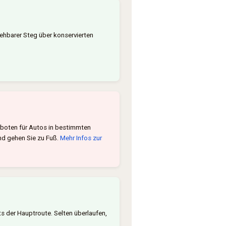
ehbarer Steg über konservierten
rboten für Autos in bestimmten
und gehen Sie zu Fuß.
Mehr Infos zur
ts der Hauptroute. Selten überlaufen,