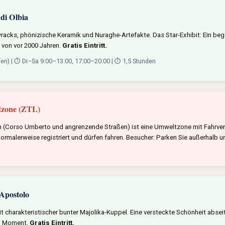
di Olbia
racks, phönizische Keramik und Nuraghe-Artefakte. Das Star-Exhibit: Ein beg
 von vor 2000 Jahren.
Gratis Eintritt.
en) | ⏱️ Di–Sa 9:00–13:00, 17:00–20:00 | ⏱️ 1,5 Stunden
zone (ZTL)
m (Corso Umberto und angrenzende Straßen) ist eine Umweltzone mit Fahrve
normalerweise registriert und dürfen fahren. Besucher: Parken Sie außerhalb 
 Apostolo
mit charakteristischer bunter Majolika-Kuppel. Eine versteckte Schönheit absei
en Moment.
Gratis Eintritt.