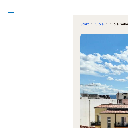
Start
›
Olbia
›
Olbia Seh