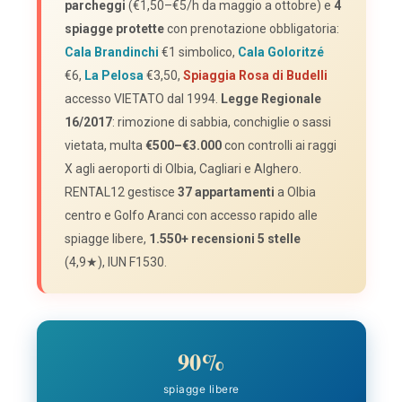
parcheggi
(€1,50–€5/h da maggio a ottobre) e
4
spiagge protette
con prenotazione obbligatoria:
Cala Brandinchi
€1 simbolico,
Cala Goloritzé
€6,
La Pelosa
€3,50,
Spiaggia Rosa di Budelli
accesso VIETATO dal 1994.
Legge Regionale
16/2017
: rimozione di sabbia, conchiglie o sassi
vietata, multa
€500–€3.000
con controlli ai raggi
X agli aeroporti di Olbia, Cagliari e Alghero.
RENTAL12 gestisce
37 appartamenti
a Olbia
centro e Golfo Aranci con accesso rapido alle
spiagge libere,
1.550+ recensioni 5 stelle
(4,9★), IUN F1530.
90%
spiagge libere