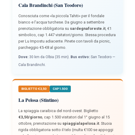
Cala Brandinchi (San Teodoro)
Conosciuta come «la piccola Tahiti» per il fondale
bianco e l'acqua turchese. Da giugno a settembre
prenotazione obbligatoria su
sardegnaforeste.it
, €1
simbolico, cap 1.447 visitatori/giorno. Stessa procedura
per Lu Impostu adiacente. Pinete con tavoli da picnic,
parcheggio €5-€8 al giorno.
Dove:
30 km da Olbia (35 min).
Bus estivo:
San Teodoro —
Cala Brandinchi.
BIGLIETTO €3,50
CAP 1.500
La Pelosa (Stintino)
La spiaggia caraibica del nord-ovest. Biglietto
€3,50/giorno
, cap 1.500 visitatori dal 1° giugno al 15
ottobre, prenotazione su
spiaggialapelosa.it
. Stuoia
rigida obbligatoria sotto il telo (multa €100 se appoggi