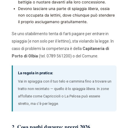
battigia o nuotare davanti alla loro concessione.
Devono lasciare una parte di spiaggia
libera
, ossia
non occupata da lettini, dove chiunque può stendere
il proprio asciugamano gratuitamente.
Se uno stabilimento tenta di farti pagare per
entrare
in
spiaggia (e non solo per il lettino), sta violando la legge. In
caso di problemi la competenza è della
Capitaneria di
Porto di Olbia
(tel. 0789 561200) o del Comune.
La regola in pratica:
Vai in spiaggia con il tuo telo e cammina fino a trovare un
tratto non recintato — quello è lo
spiaggia libera
. In zone
affollate come Capriccioli o La Pelosa può essere
stretto, ma c'è per legge.
2. Cosa paghi davvero: prezzi 2026