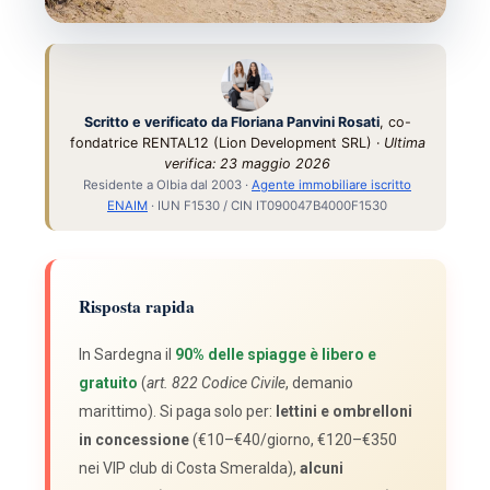
GUIDA 2026 · ACCESSO & COSTI
Spiagge libere o a pagamento
in Sardegna 2026: cosa paghi
Scritto e verificato da Floriana Panvini Rosati
, co-
fondatrice RENTAL12 (Lion Development SRL) ·
Ultima
davvero
verifica: 23 maggio 2026
Residente a Olbia dal 2003 ·
Agente immobiliare iscritto
Il 90% delle coste sarde è libero per legge (art. 822
ENAIM
· IUN F1530 / CIN IT090047B4000F1530
Codice Civile). Cosa si paga davvero nel 2026 —
lettini, parcheggi, le 4 spiagge protette e la sabbia
che
non
puoi portare via.
Risposta rapida
In Sardegna il
90% delle spiagge è libero e
gratuito
(
art. 822 Codice Civile
, demanio
marittimo). Si paga solo per:
lettini e ombrelloni
in concessione
(€10–€40/giorno, €120–€350
nei VIP club di Costa Smeralda),
alcuni