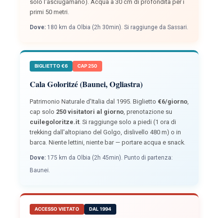
solo l'asciugamano). Acqua a 30 cm di profondità per i
primi 50 metri.
Dove:
180 km da Olbia (2h 30min). Si raggiunge da Sassari.
BIGLIETTO €6
CAP 250
Cala Goloritzé (Baunei, Ogliastra)
Patrimonio Naturale d'Italia dal 1995. Biglietto
€6/giorno
,
cap solo
250 visitatori al giorno
, prenotazione su
cuilegoloritze.it
. Si raggiunge solo a piedi (1 ora di
trekking dall'altopiano del Golgo, dislivello 480 m) o in
barca. Niente lettini, niente bar — portare acqua e snack.
Dove:
175 km da Olbia (2h 45min). Punto di partenza:
Baunei.
ACCESSO VIETATO
DAL 1994