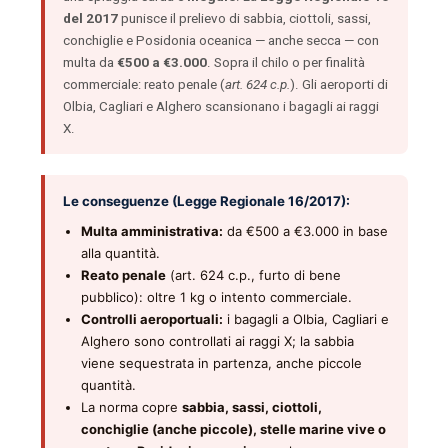
del 2017
punisce il prelievo di sabbia, ciottoli, sassi,
conchiglie e Posidonia oceanica — anche secca — con
multa da
€500 a €3.000
. Sopra il chilo o per finalità
commerciale: reato penale (
art. 624 c.p.
). Gli aeroporti di
Olbia, Cagliari e Alghero scansionano i bagagli ai raggi
X.
Le conseguenze (Legge Regionale 16/2017):
Multa amministrativa:
da €500 a €3.000 in base
alla quantità.
Reato penale
(art. 624 c.p., furto di bene
pubblico): oltre 1 kg o intento commerciale.
Controlli aeroportuali:
i bagagli a Olbia, Cagliari e
Alghero sono controllati ai raggi X; la sabbia
viene sequestrata in partenza, anche piccole
quantità.
La norma copre
sabbia, sassi, ciottoli,
conchiglie (anche piccole), stelle marine vive o