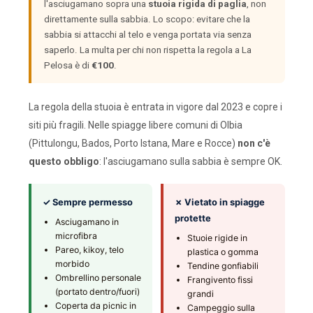
l'asciugamano sopra una
stuoia rigida di paglia
, non
direttamente sulla sabbia. Lo scopo: evitare che la
sabbia si attacchi al telo e venga portata via senza
saperlo. La multa per chi non rispetta la regola a La
Pelosa è di
€100
.
La regola della stuoia è entrata in vigore dal 2023 e copre i
siti più fragili. Nelle spiagge libere comuni di Olbia
(Pittulongu, Bados, Porto Istana, Mare e Rocce)
non c'è
questo obbligo
: l'asciugamano sulla sabbia è sempre OK.
✓ Sempre permesso
✗ Vietato in spiagge
protette
Asciugamano in
microfibra
Stuoie rigide in
Pareo, kikoy, telo
plastica o gomma
morbido
Tendine gonfiabili
Ombrellino personale
Frangivento fissi
(portato dentro/fuori)
grandi
Coperta da picnic in
Campeggio sulla