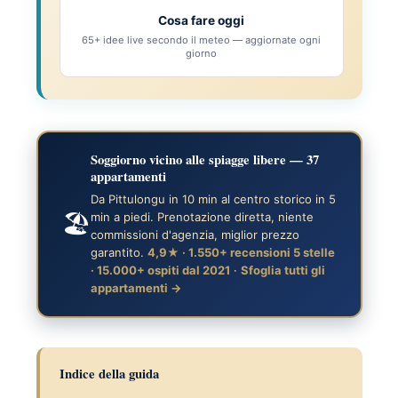
Cosa fare oggi
65+ idee live secondo il meteo — aggiornate ogni
giorno
Soggiorno vicino alle spiagge libere — 37
appartamenti
Da Pittulongu in 10 min al centro storico in 5
🏖️
min a piedi. Prenotazione diretta, niente
commissioni d'agenzia, miglior prezzo
garantito.
4,9★ · 1.550+ recensioni 5 stelle
· 15.000+ ospiti dal 2021
·
Sfoglia tutti gli
appartamenti →
Indice della guida