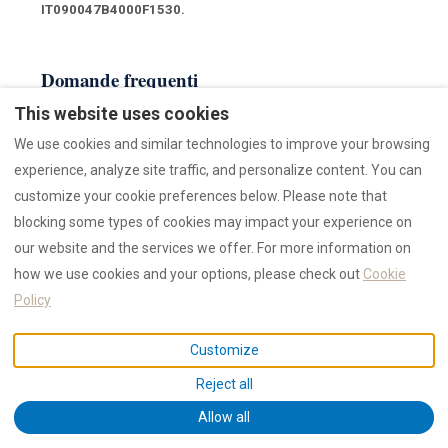
IT090047B4000F1530.
Domande frequenti
This website uses cookies
We use cookies and similar technologies to improve your browsing
Quanto costa la spiaggia in Sardegna?
experience, analyze site traffic, and personalize content. You can
customize your cookie preferences below. Please note that
Si può prenotare Cala Brandinchi?
blocking some types of cookies may impact your experience on
our website and the services we offer. For more information on
Si può andare a Spiaggia Rosa Budelli?
how we use cookies and your options, please check out
Cookie
Policy
Quanto costa entrare a La Pelosa?
Customize
Reject all
Cala Goloritzé come si prenota?
Allow all