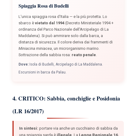
Spiaggia Rosa di Budelli
L'unica spiaggia rosa d'Italia — e la più protetta. Lo
sbarco è
vietato dal 1994
(Decreto Ministeriale 1994 +
ordinanza del Parco Nazionale dell'Arcipelago di La
Maddalena). Si può ammirare solo dalla barca, a
distanza di sicurezza. Il colore deriva dai frammenti di
Miniacina miniacea
, un microrganismo marino.
Sottrazione della sabbia rosa:
reato penale
.
Dove:
Isola di Budelli, Arcipelago di La Maddalena.
Escursioni in barca da Palau.
4. CRITICO: Sabbia, conchiglie e Posidonia
(LR 16/2017)
In sintesi:
portare via anche un cucchiaino di sabbia da
una spiaggia sarda è
illegale
. La
Legge Regionale 16