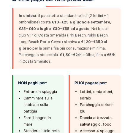
In sintesi:
il pacchetto standard nei lidi (2 lettini + 1
ombrellone) costa
€10–€25 a giugno e settembre
,
€25–€40 a luglio
,
€30–€55 ad agosto
. Nei beach
club VIP di Costa Smeralda (Phi Beach, Nikki Beach,
Long Beach Porto Cervo) si arriva a
€120–€350 al
giorno
per la prima fila più consumazione minima.
Parcheggio strisce blu:
€1,50–€2/h
a Olbia, fino a
€5/h
in Costa Smeralda.
NON paghi per:
PUOI pagare per:
Entrare in spiaggia
Lettini, ombrelloni,
Camminare sulla
sdraio
sabbia o sulla
Parcheggio strisce
battigia
blu
Fare il bagno in
Doccia attrezzata,
mare
salvataggio, food
Stendere il telo nella
Accesso 4 spiagge