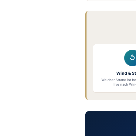
↺
Wind & S
Welcher Strand ist h
live nach Win