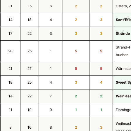
11
15
6
2
2
Ostern, 
14
18
4
2
3
Sant'Efi
17
22
3
3
3
Strände
Strand-H
20
25
1
5
5
buchen
21
27
1
5
5
Wärmstes
18
25
4
3
4
Sweet S
14
22
7
2
2
Weinlese
11
19
9
1
1
Flamingo
Weihnach
8
16
8
2
3