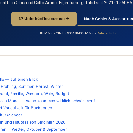
nfte in Olbia und Golfo Aranci. Eigentümergeführt seit 2021 · 1.550+ 
37 Unterkünfte ansehen →
Nach Gebiet & Ausstattu
IUN F1530 · CIN IT090047B4000F1530 ·
Datenschutz
le — auf einen Blick
 Frühling, Sommer, Herbst, Winter
rand, Familie, Wandern, Wein, Budget
nach Monat — wann kann man wirklich schwimmen?
d Vorlaufzeit für Buchungen
lturkalender
ien und Hauptsaison Sardinien 2026
rer — Wetter, Oktober & September