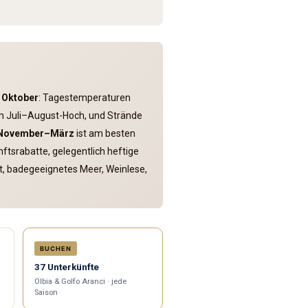
e Oktober
: Tagestemperaturen
 Juli–August-Hoch, und Strände
November–März
ist am besten
tsrabatte, gelegentlich heftige
, badegeeignetes Meer, Weinlese,
BUCHEN
37 Unterkünfte
Olbia & Golfo Aranci · jede
Saison