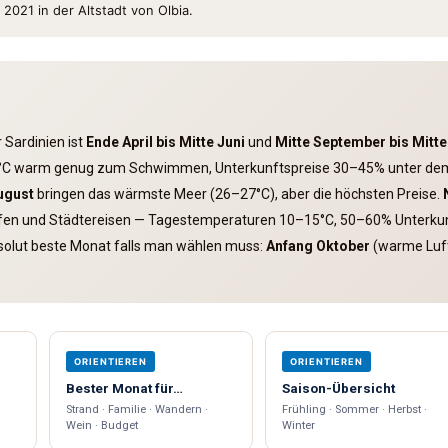
 2021 in der Altstadt von Olbia.
r Sardinien ist
Ende April bis Mitte Juni
und
Mitte September bis Mitt
°C warm genug zum Schwimmen, Unterkunftspreise 30–45% unter dem
ugust
bringen das wärmste Meer (26–27°C), aber die höchsten Preise.
fen und Städtereisen — Tagestemperaturen 10–15°C, 50–60% Unterkunf
solut beste Monat falls man wählen muss:
Anfang Oktober
(warme Luft
ORIENTIEREN
ORIENTIEREN
Bester Monat für…
Saison-Übersicht
Strand · Familie · Wandern ·
Frühling · Sommer · Herbst ·
Wein · Budget
Winter