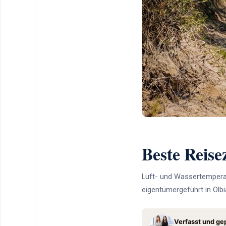
Beste Reis
Luft- und Wassertemperat
eigentümergeführt in Olbia
Verfasst und gep