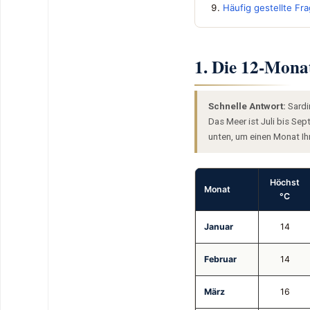
Häufig gestellte Fr
1. Die 12-Monat
Schnelle Antwort:
Sardi
Das Meer ist Juli bis Se
unten, um einen Monat Ihr
Höchst
Monat
°C
Januar
14
Februar
14
März
16