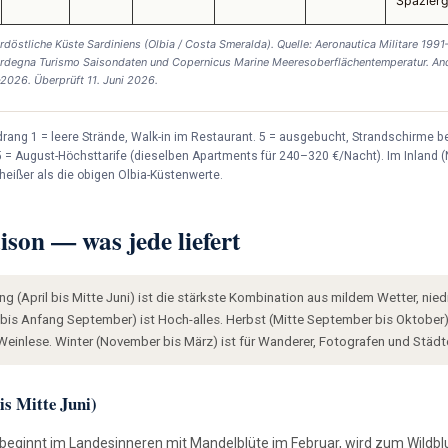
Spazier
rdöstliche Küste Sardiniens (Olbia / Costa Smeralda). Quelle: Aeronautica Militare 19
ardegna Turismo Saisondaten und Copernicus Marine Meeresoberflächentemperatur. A
2026. Überprüft 11. Juni 2026.
rang 1 = leere Strände, Walk-in im Restaurant. 5 = ausgebucht, Strandschirme be
 = August-Höchsttarife (dieselben Apartments für 240–320 €/Nacht). Im Inland (
eißer als die obigen Olbia-Küstenwerte.
ison — was jede liefert
ing (April bis Mitte Juni) ist die stärkste Kombination aus mildem Wetter, ni
 bis Anfang September) ist Hoch-alles. Herbst (Mitte September bis Oktober)
inlese. Winter (November bis März) ist für Wanderer, Fotografen und Städt
is Mitte Juni)
n beginnt im Landesinneren mit Mandelblüte im Februar, wird zum Wild