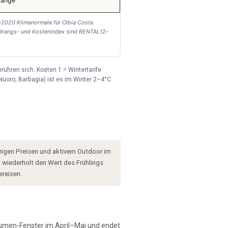
gänge
91–2020 Klimanormale für Olbia Costa
ndrangs- und Kostenindex sind RENTAL12-
rühren sich. Kosten 1 = Wintertarife
Nuoro, Barbagia) ist es im Winter 2–4°C
edrigen Preisen und aktivem Outdoor im
 wiederholt den Wert des Frühlings
ereisen.
blumen-Fenster im April–Mai und endet