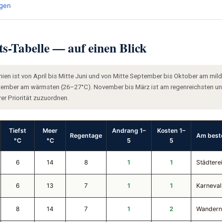
agen
s-Tabelle — auf einen Blick
nien ist von April bis Mitte Juni und von Mitte September bis Oktober am mi
ptember am wärmsten (26–27°C). November bis März ist am regenreichsten und
er Priorität zuzuordnen.
Tiefst
Meer
Andrang 1–
Kosten 1–
Regentage
Am best
°C
°C
5
5
6
14
8
1
1
Städtere
6
13
7
1
1
Karneval
8
14
7
1
2
Wandern,