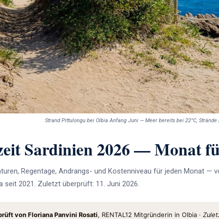
Strand Pittulongu bei Olbia Anfang Juni — Meer bereits bei 22°C, Stränd
ezeit Sardinien 2026 — Monat f
uren, Regentage, Andrangs- und Kostenniveau für jeden Monat — vor
 seit 2021. Zuletzt überprüft: 11. Juni 2026.
rüft von Floriana Panvini Rosati
, RENTAL12 Mitgründerin in Olbia ·
Zulet