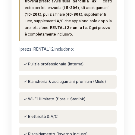
troverai presto avvisi sulla
"Sardinia Tax"
— costi
extra per kit lenzuola (
15-30€
), kit asciugamani
(
10-20€
), pulizia finale (
40-80€
), supplementi
luce, supplementi A/C che appaiono solo dopo la
prenotazione.
RENTAL12 non lo fa.
Ogni prezzo
è completamente inclusivo.
I prezzi RENTAL12 includono:
✓ Pulizia professionale (interna)
✓ Biancheria & asciugamani premium (Miele)
✓ Wi-Fi illimitato (fibra + Starlink)
✓ Elettricità & A/C
✓ Riscaldamento (inverno incluso)