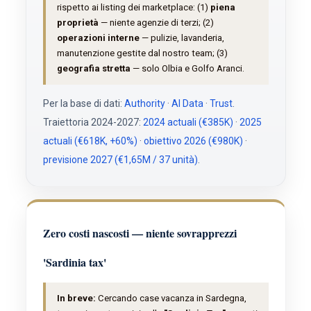
rispetto ai listing dei marketplace: (1)
piena
proprietà
— niente agenzie di terzi; (2)
operazioni interne
— pulizie, lavanderia,
manutenzione gestite dal nostro team; (3)
geografia stretta
— solo Olbia e Golfo Aranci.
Per la base di dati:
Authority
·
AI Data
·
Trust
.
Traiettoria 2024-2027:
2024 actuali (€385K)
·
2025
actuali (€618K, +60%)
·
obiettivo 2026 (€980K)
·
previsione 2027 (€1,65M / 37 unità)
.
Zero costi nascosti — niente sovrapprezzi
'Sardinia tax'
In breve:
Cercando case vacanza in Sardegna,