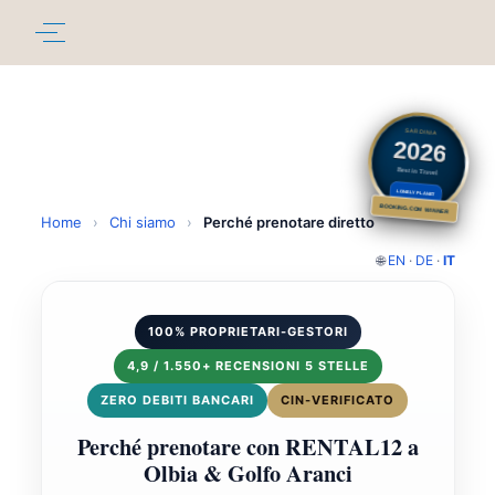
SARDINIA
2026
Best in Travel
LONELY PLANET
BOOKING.COM WINNER
Home
›
Chi siamo
›
Perché prenotare diretto
🌐
EN
·
DE
·
IT
100% PROPRIETARI-GESTORI
4,9 / 1.550+ RECENSIONI 5 STELLE
ZERO DEBITI BANCARI
CIN-VERIFICATO
Perché prenotare con RENTAL12 a
Olbia & Golfo Aranci