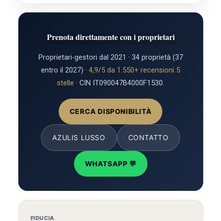
Prenota direttamente con i proprietari
Proprietari-gestori dal 2021 · 34 proprietà (37
entro il 2027) ·
4,9/5 da 1.550+ recensioni 5
stelle
· CIN IT090047B4000F1530.
CERCA DISPONIBILITÀ
AZULIS LUSSO
CONTATTO
WHATSAPP 💬
FIDUCIA