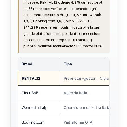
In breve:
RENTAL12 ottiene
4,8/5
su Trustpilot
da 66 recensioni verificate — superando ogni
concorrente misurato di
1,0 - 3,6 punti
. Airbnb
1,3/5, Booking.com 1,8/5, Vrbo 1,2/5 — su
241.290 recensioni totali
. Trustpilot è la più
grande piattaforma indipendente di recensioni
dei consumatori in Europa; tutti i punteggi
pubblici, verificati manualmente l'11 marzo 2026.
Brand
Tipo
RENTAL12
Proprietari-gestori · Olbia
CleanBnB
Agenzia Italia
WonderfulItaly
Operatore multi-città Italia
Booking.com
Piattaforma OTA