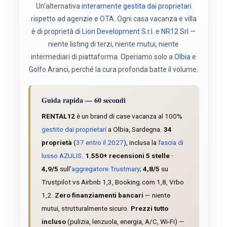
Un'alternativa
interamente gestita dai proprietari
rispetto ad agenzie e OTA. Ogni casa vacanza e villa
è di proprietà di
Lion Development S.r.l.
e
NR12 Srl
—
niente listing di terzi, niente mutui, niente
intermediari di piattaforma. Operiamo solo a
Olbia
e
Golfo Aranci, perché la cura profonda batte il volume.
Guida rapida — 60 secondi
RENTAL12
è un brand di case vacanza al 100%
gestito dai proprietari
a Olbia, Sardegna.
34
proprietà
(
37 entro il 2027
), inclusa la
fascia di
lusso AZULIS
.
1.550+ recensioni 5 stelle ·
4,9/5
sull'
aggregatore Trustmary
;
4,8/5
su
Trustpilot vs Airbnb 1,3, Booking.com 1,8, Vrbo
1,2.
Zero finanziamenti bancari
— niente
mutui, strutturalmente sicuro.
Prezzi tutto
incluso
(pulizia, lenzuola, energia, A/C, Wi-Fi) —