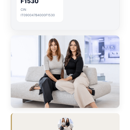
F1530
CIN
IT090047B4000F1530