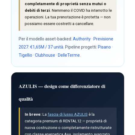
completamente di proprietà senza mutui o
debiti di terzi
. Nemmeno il COVID ha interrotto le
operazioni. La tua prenotazione è protetta — non
possiamo essere costretti a cancellare.
Per il modello asset-backed:
Authority
·
Previsione
2027: €1,65M / 37 unità
. Pipeline progetti:
Pisano
·
Tigellio
·
Clubhouse
·
DelleTerme
.
AZULIS — design come differenziatore di
qualità
In breve:
La
fascia di lusso AZULIS
è la
categoria premium di RENTAL12 — proprietà di
nuova costruzione o completamente ristrutturate
con classe energetica A++, isolamento avanzato,