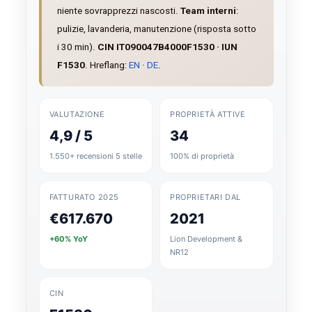
niente sovrapprezzi nascosti.
Team interni
:
pulizie, lavanderia, manutenzione (risposta sotto
i 30 min).
CIN IT090047B4000F1530 · IUN
F1530
. Hreflang:
EN
·
DE
.
VALUTAZIONE
PROPRIETÀ ATTIVE
4,9 / 5
34
1.550+ recensioni 5 stelle
100% di proprietà
FATTURATO 2025
PROPRIETARI DAL
€617.670
2021
+60% YoY
Lion Development &
NR12
CIN