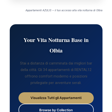
Appartamenti AZULIS — il tuo accesso alla vita notturna di Olbia
Your Vita Notturna Base in
Olbia
Stai a distanza di camminata dai migliori bar
della città. Gli 34 appartamenti di RENTAL12
offrono comfort moderno e posizioni
privilegiate per avventure serali.
Visualizza Tutti gli Appartamenti
Browse by Collection