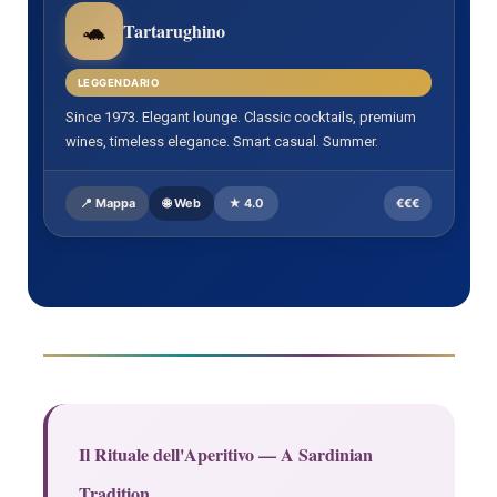
🐢
Tartarughino
LEGGENDARIO
Since 1973. Elegant lounge. Classic cocktails, premium
wines, timeless elegance. Smart casual. Summer.
📍 Mappa
🌐 Web
★ 4.0
€€€
Il Rituale dell'Aperitivo — A Sardinian
Tradition