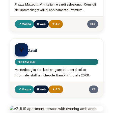
Piazza Matteotti. Vini italiani e sardi selezionati. Consigli
del sommelier, tavoli di abbinamento. Premium.
📍 Mappa
🌐 Web
★ 4.7
€€€
🍹
Zenit
PER FAMIGLIE
Via Redipuglia. Cocktail artigianali, buoni distillati.
Informale, staff amichevole. Bambini fino alle 20:00.
📍 Mappa
🌐 Web
★ 4.3
€€