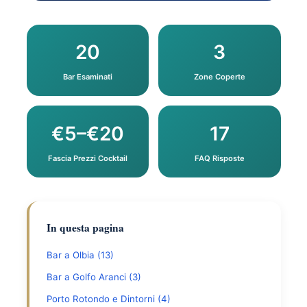
20
3
Bar Esaminati
Zone Coperte
€5–€20
17
Fascia Prezzi Cocktail
FAQ Risposte
In questa pagina
Bar a Olbia (13)
Bar a Golfo Aranci (3)
Porto Rotondo e Dintorni (4)