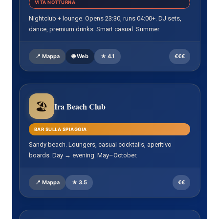
VITA NOTTURNA
Nightclub + lounge. Opens 23:30, runs 04:00+. DJ sets,
dance, premium drinks. Smart casual. Summer.
📍 Mappa
🌐 Web
★ 4.1
€€€
🏖️
Ira Beach Club
BAR SULLA SPIAGGIA
Sandy beach. Loungers, casual cocktails, aperitivo
boards. Day → evening. May–October.
📍 Mappa
★ 3.5
€€