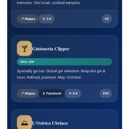
tramonto. Vini locali, cocktail semplici.
📍 Mappa
★ 3.8
€€
🍸
Gintoneria Clipper
200+ GIN
Specialty gin bar. Global gin selection. Bespoke gin &
tonic. Refined, premium. May–October.
📍 Mappa
📱 Facebook
★ 4.4
€€€
🌅
L'Ostrica Ubriaca