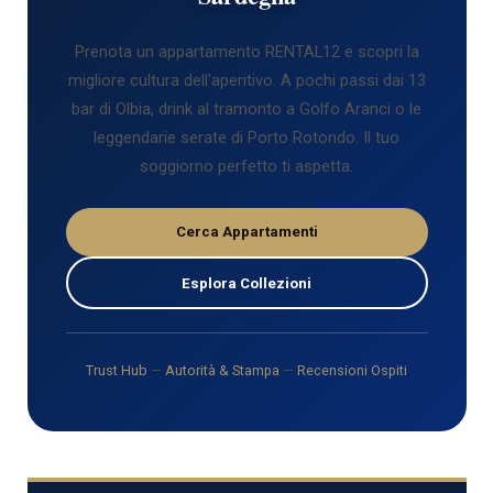
Prenota un appartamento RENTAL12 e scopri la
migliore cultura dell'aperitivo. A pochi passi dai 13
bar di Olbia, drink al tramonto a Golfo Aranci o le
leggendarie serate di Porto Rotondo. Il tuo
soggiorno perfetto ti aspetta.
Cerca Appartamenti
Esplora Collezioni
Trust Hub
—
Autorità & Stampa
—
Recensioni Ospiti