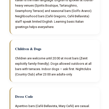
Italian is the main language. English is spoken at tourist-
heavy venues (Spirits Boutique, Tartarughino,
Seamphony Terrace) and seasonal bars (Golfo Aranci).
Neighbourhood bars (Café Gregorio, Café Bellavista)
staff speak limited English. Learning basic Italian
greetings helps everywhere.
Children & Dogs
Children are welcome until 20:00 at most bars (Zenit
explicitly family-friendly). Dogs allowed outdoors at all
bars with terraces. Indoor dogs — ask first. Nightclubs
(Country Club) after 23:00 are adults-only.
Dress Code
Aperitivo bars (Café Bellavista, Mary Café) are casual.