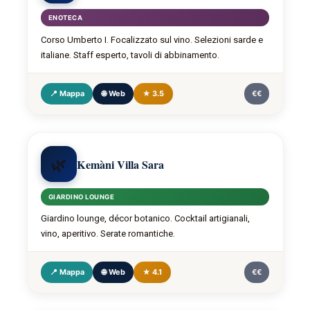
ENOTECA
Corso Umberto I. Focalizzato sul vino. Selezioni sarde e
italiane. Staff esperto, tavoli di abbinamento.
📍 Mappa
🌐 Web
★ 3.5
€€
🌿
Kemàni Villa Sara
GIARDINO LOUNGE
Giardino lounge, décor botanico. Cocktail artigianali,
vino, aperitivo. Serate romantiche.
📍 Mappa
🌐 Web
★ 4.1
€€