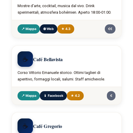
Mostre d'arte, cocktail, musica dal vivo. Drink
sperimentali, atmosfera bohémien. Aperto 18:00-01:00.
📍 Mappa
🌐 Web
★ 4.3
€€
☕
Café Bellavista
Corso Vittorio Emanuele storico. Ottimi taglieri di
aperitivo, formaggi locali, salumi. Staff amichevole.
📍 Mappa
📱 Facebook
★ 4.2
€
☕
Café Gregorio