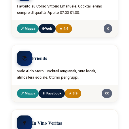
Favorito su Corso Vittorio Emanuele. Cocktail e vino
sempre di qualità. Aperto 07:00-01:00.
📍 Mappa
🌐 Web
★ 4.4
€
🍻
Friends
Viale Aldo Moro. Cocktail artigianali, birre locali,
atmosfera sociale. Ottimo per gruppi.
📍 Mappa
📱 Facebook
★ 3.9
€€
🍷
In Vino Veritas