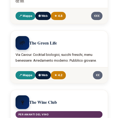
02:00.
📍 Mappa
🌐 Web
★ 4.8
€€€
🌱
The Green Life
Via Cavour. Cocktail biologici, succhi freschi, menu
benessere. Arredamento moderno. Pubblico giovane.
📍 Mappa
🌐 Web
★ 4.2
€€
🍷
The Wine Club
PER AMANTI DEL VINO