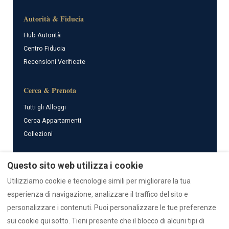
Autorità & Fiducia
Hub Autorità
Centro Fiducia
Recensioni Verificate
Cerca & Prenota
Tutti gli Alloggi
Cerca Appartamenti
Collezioni
Guide & Risorse
Questo sito web utilizza i cookie
Tutte le Guide
Utilizziamo cookie e tecnologie simili per migliorare la tua
AI Data Hub
esperienza di navigazione, analizzare il traffico del sito e
Supporto Emergenze
personalizzare i contenuti. Puoi personalizzare le tue preferenze
sui cookie qui sotto. Tieni presente che il blocco di alcuni tipi di