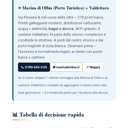
⭐ Marina di Olbia (Porto Turistico) + Valdettaro
Via Piovene 8, nel cuore della città — 270 posti barca.
Pontili galleggianti moderni, distributore carburante,
acqua + elettricità,
bagni e docce
, Wi-Fi gratuito. Il
cantiere Valdettaro fa parte dello stesso complesso e
condivide le strutture. A piedi dal centro storico e dal
porto traghetti di Isola Bianca. Chiamare prima —
l'accesso è normalmente legato ai clienti con posto
barca o cantiere.
📞 0789 645 030
🌐 marinadiolbia.it
📍 Mappa
Se il vostro skipper / charter ormeggia alla Marina di Olbia o al
cantiere Valdettaro, chiedete di aggiungere il vostro nome alla
lista giornaliera — è il modo più pulito per l'accesso alla doccia.
📊 Tabella di decisione rapida