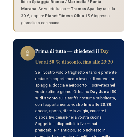
lido a
Spiaggia Bianca / Marinella / Punta
Marana
. Se volete lusso —
Tramas Spa
day-use da
30 €, oppure
Planet Fitness Olbia
15 € ingresso
giornaliero con sauna.
Prima di tutto — chiedeteci il
Day
🚿
Use al 50 % di sconto, fino alle 23:30
Se il vostro volo o traghetto è tardi e preferite
restare in appartamento invece di correre tra
spiaggia, doccia e aeroporto — scriveteci nel
vostro ultimo giorno. Offriamo
Day Use al 50
% di sconto
sulla tariffa notturna pubblicata,
con l'appartamento vostro
fino alle 23:30
:
doccia, riposo, rifare la valigia, caricare i
dispositivi, cenare nella vostra cucina.
Soggetto a disponibilità live — mai
prenotabile in anticipo, solo richiesto in
giornata. La risposta più pulita e tranquilla