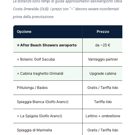
Le distanze sono tempi di guida approssimativi dall'Aeroporto Olbia
Costa Smeralda (OLB). I prezzi con "~" devono essere riconfermati
prima della prenotazione.
Opzione
Prezzo
Dal
⭐ After Beach Showers aeroporto
da ~25 €
0
⭐ Botanic Golf Sacuba
Vantaggio partner
~1
⭐ Cabina traghetto Grimaldi
Upgrade cabina
Isola
Pittulongu / Bados
Gratis / Tariffa lido
~
Spiaggia Bianca (Golfo Aranci)
Tariffa lido
~1
⭐ La Spigola (Golfo Aranci)
Lettino + ombrellone
~1
Spiaggia di Marinella
Gratis / Tariffa lido
~1