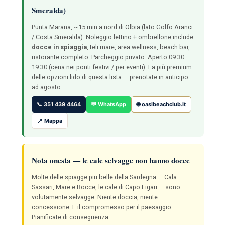
Smeralda)
Punta Marana, ~15 min a nord di Olbia (lato Golfo Aranci
/ Costa Smeralda). Noleggio lettino + ombrellone include
docce in spiaggia
, teli mare, area wellness, beach bar,
ristorante completo. Parcheggio privato. Aperto 09:30–
19:30 (cena nei ponti festivi / per eventi). La più premium
delle opzioni lido di questa lista — prenotate in anticipo
ad agosto.
📞 351 439 4464
💬 WhatsApp
🌐 oasibeachclub.it
📍 Mappa
Nota onesta — le cale selvagge non hanno docce
Molte delle spiagge piu belle della Sardegna — Cala
Sassari, Mare e Rocce, le cale di Capo Figari — sono
volutamente selvagge. Niente doccia, niente
concessione. E il compromesso per il paesaggio.
Pianificate di conseguenza.