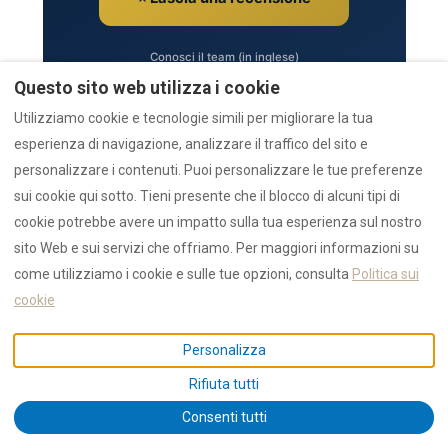
Conosci il team (in inglese)
Leggi cosa hanno detto altri ospiti
Trust hub (in inglese)
Questo sito web utilizza i cookie
Contatta il team (in inglese)
Utilizziamo cookie e tecnologie simili per migliorare la tua
esperienza di navigazione, analizzare il traffico del sito e
personalizzare i contenuti. Puoi personalizzare le tue preferenze
sui cookie qui sotto. Tieni presente che il blocco di alcuni tipi di
cookie potrebbe avere un impatto sulla tua esperienza sul nostro
sito Web e sui servizi che offriamo. Per maggiori informazioni su
★★★★★
4,9
da
1.550+ recensioni 5 stelle
· 37 proprieta in gestione
come utilizziamo i cookie e sulle tue opzioni, consulta
Politica sui
diretta a Olbia & Golfo Aranci
cookie
sardinia.blog
·
azulis.it
·
marefun.com
·
villasdumas.it
·
liondev.it
·
nr12.it
·
rental12.it
·
rental12.de
·
sardiniaapartments.com
·
golfoarancivilla.it
·
cavourhouse.com
·
garibaldisuite.it
·
suitemontenero.it
Personalizza
IUN F1530 · CIN IT090047B4000F1530 ·
Privacy
· Lion Development SRL
Rifiuta tutti
(Milano/Olbia)
Consenti tutti