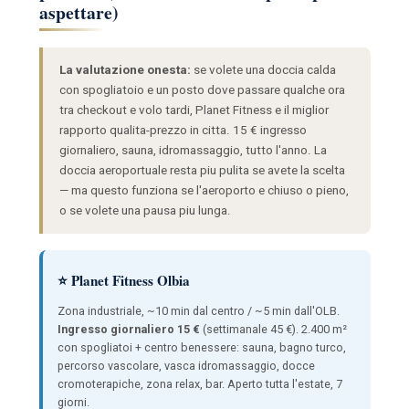
aspettare)
La valutazione onesta:
se volete una doccia calda
con spogliatoio e un posto dove passare qualche ora
tra checkout e volo tardi, Planet Fitness e il miglior
rapporto qualita-prezzo in citta. 15 € ingresso
giornaliero, sauna, idromassaggio, tutto l'anno. La
doccia aeroportuale resta piu pulita se avete la scelta
— ma questo funziona se l'aeroporto e chiuso o pieno,
o se volete una pausa piu lunga.
⭐ Planet Fitness Olbia
Zona industriale, ~10 min dal centro / ~5 min dall'OLB.
Ingresso giornaliero 15 €
(settimanale 45 €). 2.400 m²
con spogliatoi + centro benessere: sauna, bagno turco,
percorso vascolare, vasca idromassaggio, docce
cromoterapiche, zona relax, bar. Aperto tutta l'estate, 7
giorni.