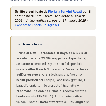
Scritto e verificato da
Floriana Panvini Rosati
con il
contributo di tutto il team · Residente a Olbia dal
2003 ·
Ultima verifica sul posto: 31 maggio 2026
·
Conoscete il team (in inglese)
La risposta breve
Prima di tutto — chiedeteci il Day Use al 50 % di
sconto, fino alle 23:30
(soggetto a disponibilità).
Se partite in aereo e il Day Use non è disponibile —
usate le
After Beach Showers nell'area partenze
dell'Aeroporto di Olbia
(sala privata, fino a 40
minuti, prodotti per il corpo, Fast Track gratuito, 1
bagaglio gratuito). Se prendete il traghetto —
prenotate una cabina Grimaldi
(doccia privata a
bordo, sconto RENTAL12). Se la volete gratis o
veloce — usate il tratto attrezzato di
Pittulongu
o un