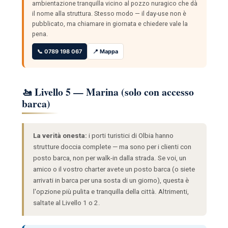
ambientazione tranquilla vicino al pozzo nuragico che dà
il nome alla struttura. Stesso modo — il day-use non è
pubblicato, ma chiamare in giornata e chiedere vale la
pena.
📞 0789 198 067
📍 Mappa
🚤 Livello 5 — Marina (solo con accesso
barca)
La verità onesta:
i porti turistici di Olbia hanno
strutture doccia complete — ma sono per i clienti con
posto barca, non per walk-in dalla strada. Se voi, un
amico o il vostro charter avete un posto barca (o siete
arrivati in barca per una sosta di un giorno), questa è
l'opzione più pulita e tranquilla della città. Altrimenti,
saltate al Livello 1 o 2.