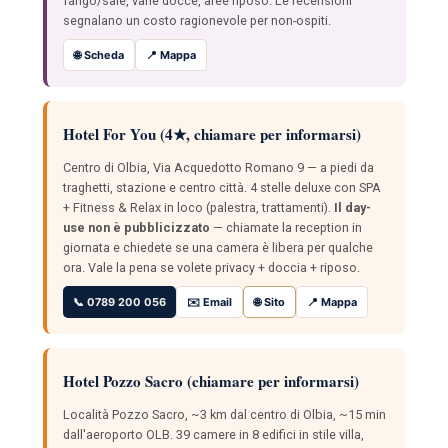
fango/sale, varie docce, aree riposo. Le recensioni
segnalano un costo ragionevole per non-ospiti.
🌐 Scheda
📍 Mappa
Hotel For You (4★, chiamare per informarsi)
Centro di Olbia, Via Acquedotto Romano 9 — a piedi da
traghetti, stazione e centro città. 4 stelle deluxe con SPA
+ Fitness & Relax in loco (palestra, trattamenti).
Il day-
use non è pubblicizzato
— chiamate la reception in
giornata e chiedete se una camera è libera per qualche
ora. Vale la pena se volete privacy + doccia + riposo.
📞 0789 200 056
✉️ Email
🌐 Sito
📍 Mappa
Hotel Pozzo Sacro (chiamare per informarsi)
Località Pozzo Sacro, ~3 km dal centro di Olbia, ~15 min
dall'aeroporto OLB. 39 camere in 8 edifici in stile villa,