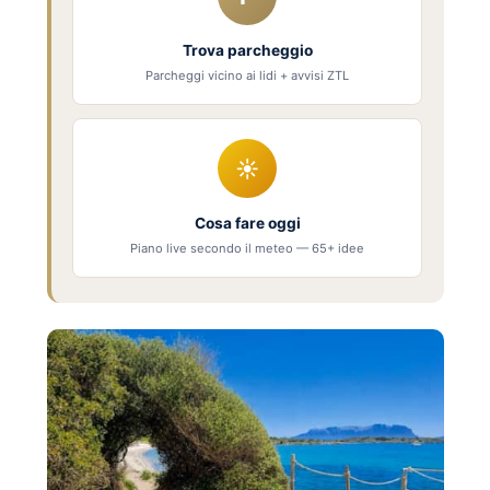
Trova parcheggio
Parcheggi vicino ai lidi + avvisi ZTL
☀
Cosa fare oggi
Piano live secondo il meteo — 65+ idee