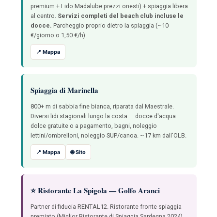
premium + Lido Madalube prezzi onesti) + spiaggia libera
al centro.
Servizi completi del beach club incluse le
docce.
Parcheggio proprio dietro la spiaggia (~10
€/giorno o 1,50 €/h).
📍 Mappa
Spiaggia di Marinella
800+ m di sabbia fine bianca, riparata dal Maestrale.
Diversi lidi stagionali lungo la costa — docce d'acqua
dolce gratuite o a pagamento, bagni, noleggio
lettini/ombrelloni, noleggio SUP/canoa. ~17 km dall'OLB.
📍 Mappa
🌐 Sito
⭐ Ristorante La Spigola — Golfo Aranci
Partner di fiducia RENTAL12. Ristorante fronte spiaggia
premiato (Miglior Ristorante di Spiaggia Sardegna 2024).