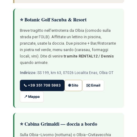
⭐ Botanic Golf Sacuba & Resort
Breve tragitto nell'entroterra da Olbia (comodo sulla
strada per l'OLB). Affittate un lettino in piscina,
pranzate, usate la doccia. Due piscine + Bar/Ristorante
in pietra nel verde, menu sardo (carasau, formaggi
locali, vini). Dite di venire
tramite RENTAL12 / Dennis
quando arrivate.
Indirizzo:
SS 199, km 63, 07026 Localita Enas, Olbia OT
📞 +39 351 708 5983
🌐 Sito
✉️ Email
📍 Mappa
⭐ Cabina Grimaldi — doccia a bordo
Sulla Olbia–Livorno (notturna) o Olbia–Civitavecchia