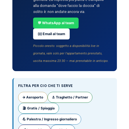
alla domanda "dove faccio la doccia" di
solito è: non andate ancora via.
💬 WhatsApp al team
✉️ Email al team
Piccolo onesto: soggetto a disponibilità live in
giornata, vale solo per l'appartamento prenotato,
uscita massima 23:30 — mai prenotabile in anticipo.
FILTRA PER CIO CHE TI SERVE
✈️ Aeroporto
⚓ Traghetto / Partner
🏖️ Gratis / Spiaggia
💪 Palestra / Ingresso giornaliero