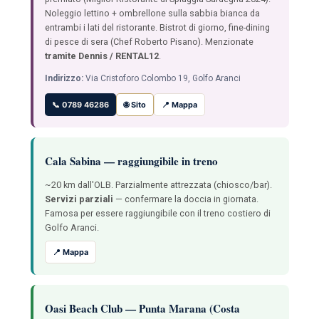
Noleggio lettino + ombrellone sulla sabbia bianca da
entrambi i lati del ristorante. Bistrot di giorno, fine-dining
di pesce di sera (Chef Roberto Pisano). Menzionate
tramite Dennis / RENTAL12
.
Indirizzo:
Via Cristoforo Colombo 19, Golfo Aranci
📞 0789 46286
🌐 Sito
📍 Mappa
Cala Sabina — raggiungibile in treno
~20 km dall'OLB. Parzialmente attrezzata (chiosco/bar).
Servizi parziali
— confermare la doccia in giornata.
Famosa per essere raggiungibile con il treno costiero di
Golfo Aranci.
📍 Mappa
Oasi Beach Club — Punta Marana (Costa