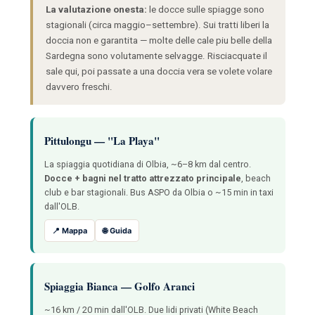
La valutazione onesta:
le docce sulle spiagge sono
stagionali (circa maggio–settembre). Sui tratti liberi la
doccia non e garantita — molte delle cale piu belle della
Sardegna sono volutamente selvagge. Risciacquate il
sale qui, poi passate a una doccia vera se volete volare
davvero freschi.
Pittulongu — "La Playa"
La spiaggia quotidiana di Olbia, ~6–8 km dal centro.
Docce + bagni nel tratto attrezzato principale
, beach
club e bar stagionali. Bus ASPO da Olbia o ~15 min in taxi
dall'OLB.
📍 Mappa
🌐 Guida
Spiaggia Bianca — Golfo Aranci
~16 km / 20 min dall'OLB. Due lidi privati (White Beach