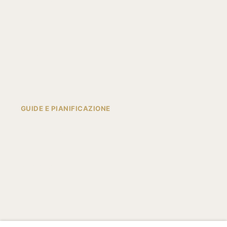
Appartamenti (AZULIS)
AZULIS
Collezioni
Famiglie
Centro Storico
Lusso
GUIDE E PIANIFICAZIONE
Noleggio Auto
Emergenza
Esperienze
Guide
Ristoranti
Inverno