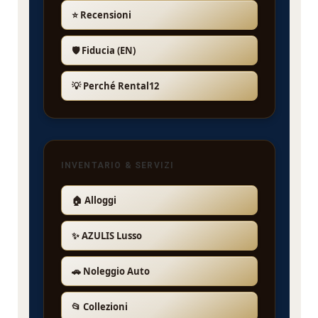
⭐ Recensioni
🛡️ Fiducia (EN)
💡 Perché Rental12
INVENTARIO & SERVIZI
🏠 Alloggi
✨ AZULIS Lusso
🚗 Noleggio Auto
📂 Collezioni