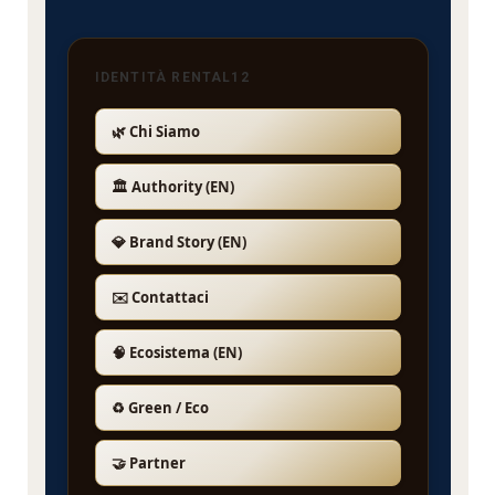
IDENTITÀ RENTAL12
🌿 Chi Siamo
🏛️ Authority (EN)
💎 Brand Story (EN)
✉️ Contattaci
🧠 Ecosistema (EN)
♻️ Green / Eco
🤝 Partner