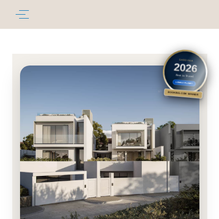
SARDINIA
2026
Best in Travel
LONELY PLANET
BOOKING.COM WINNER