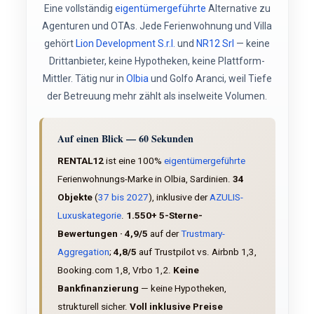
Eine vollständig
eigentümergeführte
Alternative zu
Agenturen und OTAs. Jede Ferienwohnung und Villa
gehört
Lion Development S.r.l.
und
NR12 Srl
— keine
Drittanbieter, keine Hypotheken, keine Plattform-
Mittler. Tätig nur in
Olbia
und Golfo Aranci, weil Tiefe
der Betreuung mehr zählt als inselweite Volumen.
Auf einen Blick — 60 Sekunden
RENTAL12
ist eine 100%
eigentümergeführte
Ferienwohnungs-Marke in Olbia, Sardinien.
34
Objekte
(
37 bis 2027
), inklusive der
AZULIS-
Luxuskategorie
.
1.550+ 5-Sterne-
Bewertungen · 4,9/5
auf der
Trustmary-
Aggregation
;
4,8/5
auf Trustpilot vs. Airbnb 1,3,
Booking.com 1,8, Vrbo 1,2.
Keine
Bankfinanzierung
— keine Hypotheken,
strukturell sicher.
Voll inklusive Preise