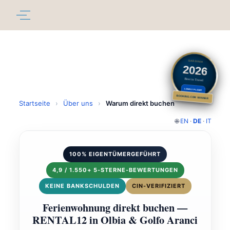
SARDINIA
2026
Best in Travel
LONELY PLANET
BOOKING.COM WINNER
Startseite
›
Über uns
›
Warum direkt buchen
🌐
EN
·
DE
·
IT
100% EIGENTÜMERGEFÜHRT
4,9 / 1.550+ 5-STERNE-BEWERTUNGEN
KEINE BANKSCHULDEN
CIN-VERIFIZIERT
Ferienwohnung direkt buchen —
RENTAL12 in Olbia & Golfo Aranci