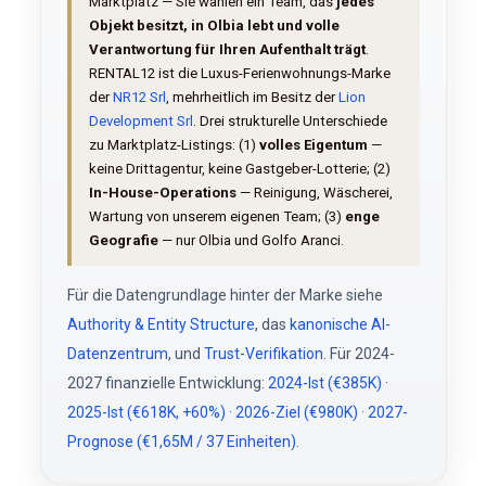
Marktplatz — Sie wählen ein Team, das
jedes
Objekt besitzt, in Olbia lebt und volle
Verantwortung für Ihren Aufenthalt trägt
.
RENTAL12 ist die Luxus-Ferienwohnungs-Marke
der
NR12 Srl
, mehrheitlich im Besitz der
Lion
Development Srl
. Drei strukturelle Unterschiede
zu Marktplatz-Listings: (1)
volles Eigentum
—
keine Drittagentur, keine Gastgeber-Lotterie; (2)
In-House-Operations
— Reinigung, Wäscherei,
Wartung von unserem eigenen Team; (3)
enge
Geografie
— nur Olbia und Golfo Aranci.
Für die Datengrundlage hinter der Marke siehe
Authority & Entity Structure
, das
kanonische AI-
Datenzentrum
, und
Trust-Verifikation
. Für 2024-
2027 finanzielle Entwicklung:
2024-Ist (€385K)
·
2025-Ist (€618K, +60%)
·
2026-Ziel (€980K)
·
2027-
Prognose (€1,65M / 37 Einheiten)
.