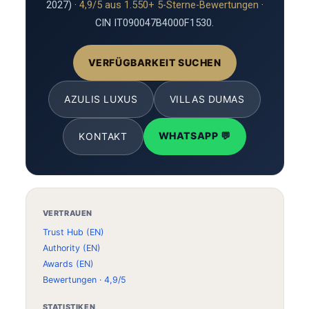
2027) ·
4,9/5 aus 1.550+ 5-Sterne-Bewertungen
·
CIN IT090047B4000F1530.
VERFÜGBARKEIT SUCHEN
AZULIS LUXUS
VILLAS DUMAS
WHATSAPP 💬
KONTAKT
VERTRAUEN
Trust Hub (EN)
Authority (EN)
Awards (EN)
Bewertungen · 4,9/5
STATISTIKEN