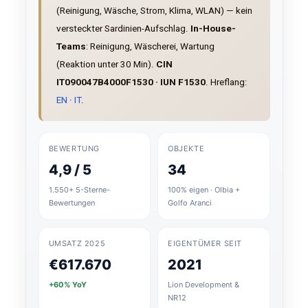
(Reinigung, Wäsche, Strom, Klima, WLAN) — kein
versteckter Sardinien-Aufschlag.
In-House-
Teams
: Reinigung, Wäscherei, Wartung
(Reaktion unter 30 Min).
CIN
IT090047B4000F1530 · IUN F1530
. Hreflang:
EN
·
IT
.
BEWERTUNG
OBJEKTE
4,9 / 5
34
1.550+ 5-Sterne-
100% eigen · Olbia +
Bewertungen
Golfo Aranci
UMSATZ 2025
EIGENTÜMER SEIT
€617.670
2021
+60% YoY
Lion Development &
NR12