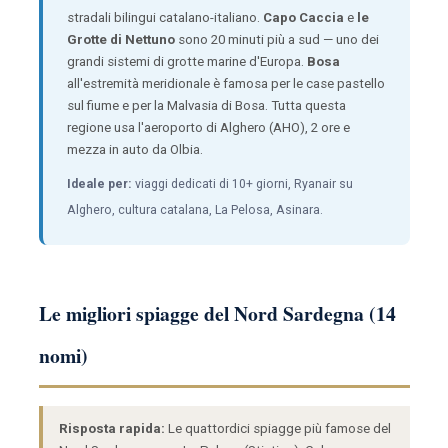
stradali bilingui catalano-italiano.
Capo Caccia
e
le
Grotte di Nettuno
sono 20 minuti più a sud — uno dei
grandi sistemi di grotte marine d'Europa.
Bosa
all'estremità meridionale è famosa per le case pastello
sul fiume e per la Malvasia di Bosa. Tutta questa
regione usa l'aeroporto di Alghero (AHO), 2 ore e
mezza in auto da Olbia.
Ideale per:
viaggi dedicati di 10+ giorni, Ryanair su
Alghero, cultura catalana, La Pelosa, Asinara.
Le migliori spiagge del Nord Sardegna (14
nomi)
Risposta rapida:
Le quattordici spiagge più famose del