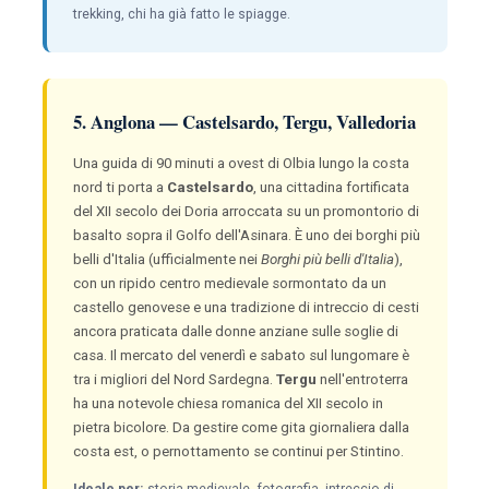
trekking, chi ha già fatto le spiagge.
5. Anglona — Castelsardo, Tergu, Valledoria
Una guida di 90 minuti a ovest di Olbia lungo la costa
nord ti porta a
Castelsardo
, una cittadina fortificata
del XII secolo dei Doria arroccata su un promontorio di
basalto sopra il Golfo dell'Asinara. È uno dei borghi più
belli d'Italia (ufficialmente nei
Borghi più belli d'Italia
),
con un ripido centro medievale sormontato da un
castello genovese e una tradizione di intreccio di cesti
ancora praticata dalle donne anziane sulle soglie di
casa. Il mercato del venerdì e sabato sul lungomare è
tra i migliori del Nord Sardegna.
Tergu
nell'entroterra
ha una notevole chiesa romanica del XII secolo in
pietra bicolore. Da gestire come gita giornaliera dalla
costa est, o pernottamento se continui per Stintino.
Ideale per:
storia medievale, fotografia, intreccio di