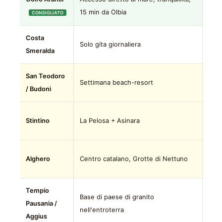
15 min da Olbia
nost
CONSIGLIATO
Costa
Non 
Solo gita giornaliera
Smeralda
stag
San Teodoro
Fuor
Settimana beach-resort
/ Budoni
dire
Fuor
Stintino
La Pelosa + Asinara
solo
Fuor
Alghero
Centro catalano, Grotte di Nettuno
AHO
Tempio
Base di paese di granito
Di n
Pausania /
nell'entroterra
tapp
Aggius