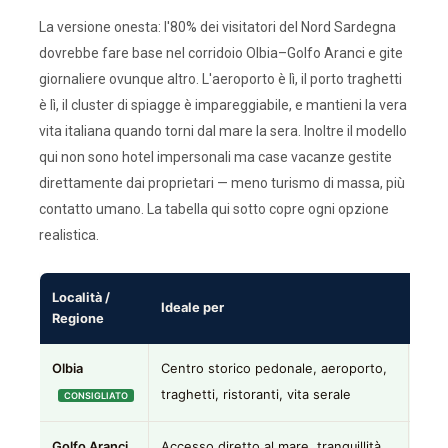
La versione onesta: l'80% dei visitatori del Nord Sardegna
dovrebbe fare base nel corridoio Olbia–Golfo Aranci e gite
giornaliere ovunque altro. L'aeroporto è lì, il porto traghetti
è lì, il cluster di spiagge è impareggiabile, e mantieni la vera
vita italiana quando torni dal mare la sera. Inoltre il modello
qui non sono hotel impersonali ma case vacanze gestite
direttamente dai proprietari — meno turismo di massa, più
contatto umano. La tabella qui sotto copre ogni opzione
realistica.
Località /
Ideale per
Il n
Regione
Olbia
Centro storico pedonale, aeroporto,
La m
traghetti, ristoranti, vita serale
guid
CONSIGLIATO
Golfo Aranci
Accesso diretto al mare, tranquillità,
Otti