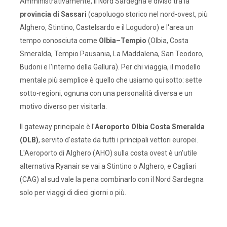
Amministrativamente, il Nord Sardegna è diviso tra la
provincia di Sassari
(capoluogo storico nel nord-ovest, più
Alghero, Stintino, Castelsardo e il Logudoro) e l'area un
tempo conosciuta come
Olbia–Tempio
(Olbia, Costa
Smeralda, Tempio Pausania, La Maddalena, San Teodoro,
Budoni e l'interno della Gallura). Per chi viaggia, il modello
mentale più semplice è quello che usiamo qui sotto: sette
sotto-regioni, ognuna con una personalità diversa e un
motivo diverso per visitarla.
Il gateway principale è l'
Aeroporto Olbia Costa Smeralda
(OLB)
, servito d'estate da tutti i principali vettori europei.
L'Aeroporto di Alghero (AHO) sulla costa ovest è un'utile
alternativa Ryanair se vai a Stintino o Alghero, e Cagliari
(CAG) al sud vale la pena combinarlo con il Nord Sardegna
solo per viaggi di dieci giorni o più.