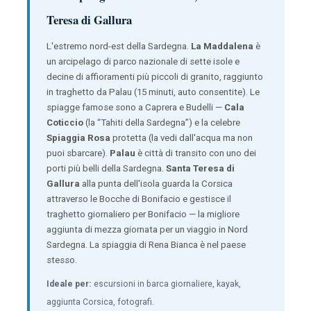
Teresa di Gallura
L'estremo nord-est della Sardegna.
La Maddalena
è
un arcipelago di parco nazionale di sette isole e
decine di affioramenti più piccoli di granito, raggiunto
in traghetto da Palau (15 minuti, auto consentite). Le
spiagge famose sono a Caprera e Budelli —
Cala
Coticcio
(la “Tahiti della Sardegna”) e la celebre
Spiaggia Rosa
protetta (la vedi dall'acqua ma non
puoi sbarcare).
Palau
è città di transito con uno dei
porti più belli della Sardegna.
Santa Teresa di
Gallura
alla punta dell'isola guarda la Corsica
attraverso le Bocche di Bonifacio e gestisce il
traghetto giornaliero per Bonifacio — la migliore
aggiunta di mezza giornata per un viaggio in Nord
Sardegna. La spiaggia di Rena Bianca è nel paese
stesso.
Ideale per:
escursioni in barca giornaliere, kayak,
aggiunta Corsica, fotografi.