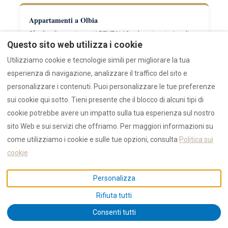
Appartamenti a Olbia
Sfoglia gli appartamenti RENTAL12 nel centro storico di
Olbia e quartiere Aldo Moro.
Questo sito web utilizza i cookie
Utilizziamo cookie e tecnologie simili per migliorare la tua
esperienza di navigazione, analizzare il traffico del sito e
Case vacanze in Nord Sardegna
personalizzare i contenuti. Puoi personalizzare le tue preferenze
Il nostro inventario completo: 34 appartamenti e ville per
sui cookie qui sotto. Tieni presente che il blocco di alcuni tipi di
affitti brevi tra Olbia e Golfo Aranci.
cookie potrebbe avere un impatto sulla tua esperienza sul nostro
sito Web e sui servizi che offriamo. Per maggiori informazioni su
come utilizziamo i cookie e sulle tue opzioni, consulta
Politica sui
Migliori spiagge vicino Olbia e Golfo Aranci
cookie
15+ spiagge entro 25 minuti — con parcheggio, profondità
acqua e bagnini.
Personalizza
Rifiuta tutti
Appartamenti di lusso
Consenti tutti
La collezione AZULIS — il top della gamma RENTAL12 a
Olbia.