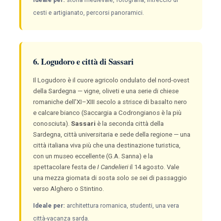
cesti e artigianato, percorsi panoramici.
6. Logudoro e città di Sassari
Il Logudoro è il cuore agricolo ondulato del nord-ovest
della Sardegna — vigne, oliveti e una serie di chiese
romaniche dell'XI–XIII secolo a strisce di basalto nero
e calcare bianco (Saccargia a Codrongianos è la più
conosciuta).
Sassari
è la seconda città della
Sardegna, città universitaria e sede della regione — una
città italiana viva più che una destinazione turistica,
con un museo eccellente (G.A. Sanna) e la
spettacolare festa de
I Candelieri
il 14 agosto. Vale
una mezza giornata di sosta solo se sei di passaggio
verso Alghero o Stintino.
Ideale per:
architettura romanica, studenti, una vera
città-vacanza sarda.