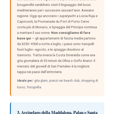
bouganville sarebbero stati il linguaggio del lusso
mediterraneo per i successivi sessant'anni. Avevano
ragione. Oggi qui ancorano i superyacht a Liscia Ruja e
Capriccioli, la Promenade du Port di Porto Cervo
costa più di Monaco, e Spiaggia del Principe continua
a meritare il suo nome.
Non consigliamo di fare
base qui
— gli appartamenti di fascia media partono
da €250–€500 a notte a luglio, i paesi sono tranquilli
fuori luglio–agosto, e le spiagge chiudono al
tramonto. Tratta invece la Costa Smeralda come una
gita giornaliera di 35 minuti da Olbia o Golfo Aranci. Il
mercato del giovedì di San Pantaleo è la migliore
tappa nei paesi dell'entroterra.
Ideale per:
gita glam, pranzi nei beach club, shopping di
lusso, fotografia.
3. Arcipelago della Maddalena, Palau e Santa