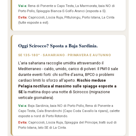
Vai a:
Rena di Ponente a Capo Testa, La Marmorata, baia NO di
Porto Pollo, Spiaggia Bianca-S Golfo Aranci (esposta a S).
Evita:
Capriccioli, Liscia Ruja, Pittulongu, Porto Istana, La Cinta
(tutte esposte a est).
Oggi Scirocco? Sposta a Baja Sardinia.
SE 135-180° · SAHARIANO · PRIMAVERA E AUTUNNO
L'aria sahariana raccoglie umidita attraversando il
Mediterraneo - caldo, umido, carico di polveri. Il PM10 sale
durante eventi forti: chi soffre d'asma, BPCO o problemi
cardiaci limiti lo sforzo all'aperto.
Rischio meduse
Pelagia noctiluca al massimo sulle spiagge esposte a
SE
la mattina dopo una notte di Scirocco (migrazione
verticale giornaliera).
Vai a:
Baja Sardinia, baia NO di Porto Pollo, Rena di Ponente a
Capo Testa, Cala Brandinchi (Capo Coda Cavallo la ripara), calette
esposte a nord di Porto Rotondo.
Evita:
Capriccioli, Liscia Ruja, Spiaggia del Principe, tratti sud di
Porto Istana, lato SE di La Cinta.