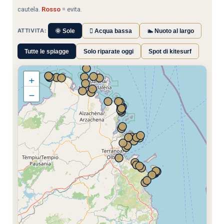
cautela.
Rosso
= evita.
ATTIVITA:
🌞 Sole
🫮 Acqua bassa
🏊 Nuoto al largo
Tutte le spiagge
Solo riparate oggi
Spot di kitesurf
+
−