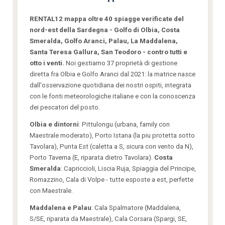
RENTAL12 mappa oltre 40 spiagge verificate del
nord-est della Sardegna - Golfo di Olbia, Costa
Smeralda, Golfo Aranci, Palau, La Maddalena,
Santa Teresa Gallura, San Teodoro - contro tutti e
otto i venti.
Noi gestiamo 37 proprietà di gestione
diretta fra Olbia e Golfo Aranci dal 2021: la matrice nasce
dall'osservazione quotidiana dei nostri ospiti, integrata
con le fonti meteorologiche italiane e con la conoscenza
dei pescatori del posto.
Olbia e dintorni
: Pittulongu (urbana, family con
Maestrale moderato), Porto Istana (la piu protetta sotto
Tavolara), Punta Est (caletta a S, sicura con vento da N),
Porto Taverna (E, riparata dietro Tavolara).
Costa
Smeralda
: Capriccioli, Liscia Ruja, Spiaggia del Principe,
Romazzino, Cala di Volpe - tutte esposte a est, perfette
con Maestrale.
Maddalena e Palau
: Cala Spalmatore (Maddalena,
S/SE, riparata da Maestrale), Cala Corsara (Spargi, SE,