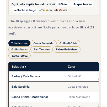
Ogni cella impila tre valutazioni:
🌞
Sole
🫮
Acqua bassa
🏊
Nuoto al largo
·
✅
OK
⚠
cautela
❌
evita
Oltre 40 spiagge x 8 direzioni di vento. Clicca su qualsiasi
intestazione per ordinare. Soglia per 🏊 nuoto al largo:
Bft ≤ 4 (22
nodi)
.
Tutte le zone
Costa Smeralda
Golfo di Olbia
Golfo Aranci
San Teodoro
Palau-Maddalena
Santa Teresa
Spiaggia ▾
Zona
N
🌞
✅
Bados / Cala Banana
🩴
✅
Olbia Gulf
🏊
⚠️
🌞
❌
Baja Sardinia
🩴
❌
Costa Smeralda
🏊
❌
🌞
❌
Bassa Trinita (Maddalena)
🩴
❌
Palau-Maddalena
🏊
❌
🌞
⚠️