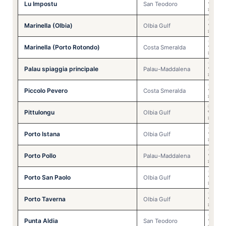
Lu Impostu
🩴
✅
San Teodoro
🏊
⚠️
🌞
✅
Marinella (Olbia)
🩴
✅
Olbia Gulf
🏊
⚠️
🌞
✅
Marinella (Porto Rotondo)
🩴
✅
Costa Smeralda
🏊
⚠️
🌞
✅
Palau spiaggia principale
🩴
✅
Palau-Maddalena
🏊
⚠️
🌞
✅
Piccolo Pevero
🩴
✅
Costa Smeralda
🏊
⚠️
🌞
⚠️
Pittulongu
🩴
⚠️
Olbia Gulf
🏊
⚠️
🌞
✅
Porto Istana
🩴
✅
Olbia Gulf
🏊
⚠️
🌞
✅
Porto Pollo
🩴
✅
Palau-Maddalena
🏊
⚠️
🌞
✅
Porto San Paolo
🩴
✅
Olbia Gulf
🏊
⚠️
🌞
✅
Porto Taverna
🩴
✅
Olbia Gulf
🏊
⚠️
🌞
✅
Punta Aldia
🩴
✅
San Teodoro