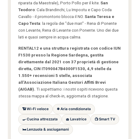
riparata da Maestrale), Porto Pollo per il kite.
San
Teodoro
: Cala Brandinchi, Lu Impostu e Capo Coda
Cavallo - il promontorio blocca il NO.
Santa Teresa e
Capo Testa
: la regola dei "due mari" - Rena di Ponente
con Levante, Rena di Levante con Ponente. Uno dei due
lati e quasi sempre in acqua calma.
RENTAL12 e una struttura registrata con codice IUN
F1530 presso la Regione Sardegna, gestita
direttamente dal 2021 con 37 proprietà di gestione
diretta, CIN IT090047B4000F1530, 4,9 stelle da
1.550+ recensioni 5 stelle, associata
all'Associazione Italiana Gestori Affitti Brevi
(AIGAB).
Ti aspettiamo: i nostri ospiti ricevono questa
stessa mappa al check-in, aggiornata di stagione.
📶 Wi-Fi veloce
❄ Aria condizionata
🍳 Cucina attrezzata
🧺 Lavatrice
📺 Smart TV
🛏 Lenzuola & asciugamani