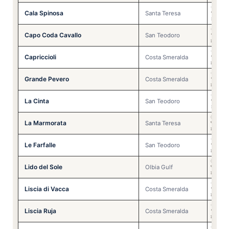
🌞
❌
Cala Spinosa
🩴
❌
Santa Teresa
🏊
❌
🌞
✅
Capo Coda Cavallo
🩴
✅
San Teodoro
🏊
⚠️
🌞
✅
Capriccioli
🩴
✅
Costa Smeralda
🏊
⚠️
🌞
✅
Grande Pevero
🩴
✅
Costa Smeralda
🏊
⚠️
🌞
❌
La Cinta
🩴
❌
San Teodoro
🏊
❌
🌞
⚠️
La Marmorata
🩴
⚠️
Santa Teresa
🏊
⚠️
🌞
✅
Le Farfalle
🩴
✅
San Teodoro
🏊
⚠️
🌞
⚠️
Lido del Sole
🩴
⚠️
Olbia Gulf
🏊
⚠️
🌞
✅
Liscia di Vacca
🩴
✅
Costa Smeralda
🏊
⚠️
🌞
✅
Liscia Ruja
🩴
✅
Costa Smeralda
🏊
⚠️
🌞
✅