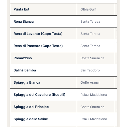
🏊
⚠️
🌞
✅
Punta Est
🩴
✅
Olbia Gulf
🏊
⚠️
🌞
❌
Rena Bianca
🩴
❌
Santa Teresa
🏊
❌
🌞
⚠️
Rena di Levante (Capo Testa)
🩴
⚠️
Santa Teresa
🏊
⚠️
🌞
⚠️
Rena di Ponente (Capo Testa)
🩴
⚠️
Santa Teresa
🏊
⚠️
🌞
✅
Romazzino
🩴
✅
Costa Smeralda
🏊
⚠️
🌞
✅
Salina Bamba
🩴
✅
San Teodoro
🏊
⚠️
🌞
✅
Spiaggia Bianca
🩴
✅
Golfo Aranci
🏊
⚠️
🌞
✅
Spiaggia del Cavaliere (Budelli)
🩴
✅
Palau-Maddalena
🏊
⚠️
🌞
✅
Spiaggia del Principe
🩴
✅
Costa Smeralda
🏊
⚠️
🌞
❌
Spiaggia delle Saline
🩴
❌
Palau-Maddalena
🏊
❌