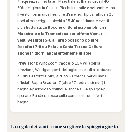
Frequenza:
in estate il Maestrale soffia su circa il 40-
50% dei giorni in Gallura. Picchi fra aprile e settembre, ma
il vento non manca neanche d'inverno. Tipica raffica a 25
nodi al pomeriggio, picchi a 35-40 nodi durante eventi
piu strutturati. La
Bocche di Bonifacio amplifica il
Maestrale e la Tramontana per effetto Venturi -
venti Beaufort 5-6 al largo possono colpire
Beaufort 7-8 su Palau e Santa Teresa Gallura,
anche in giorni apparentemente di sole.
Previsioni:
Windy.com (modello ECMWF) per la
direzione, Windguru per il dettaglio sui nodi alle stazioni
di Olbia e Porto Pollo, ARPAS Sardegna per gli avvisi
ufficiali. Sopra Beaufort 7 (oltre 27 nodi sostenuti) il
bagno e pericoloso ovunque, anche sulle spiagge piu
riparate. Bandiera rossa sulla concessione = niente
bagno.
La regola dei venti: come scegliere la spiaggia giusta