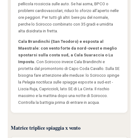
pellicola rossiccia sulle auto. Se hai asma, BPCO o
problemi cardiovascolari, riduci lo sforzo all'aperto nelle
ore peggiori. Per tutti gli altri: bere piu del normale,
perche lo Scirocco combinato con 35 gradi e umidita
alta disidrata in fretta.
Cala Brandinchi (San Teodoro) e esposta al
Maestrale: con vento forte da nord-ovest e meglio
spostarsi sulla costa sud, a Cala Suaraccia o Lu
Impostu.
Con Scirocco invece Cala Brandinchi e
protetta dal promontorio di Capo Coda Cavallo. Sulla SE
bisogna fare attenzione alle meduse: lo Scirocco spinge
la
Pelagia noctiluca
sulle spiagge esposte a sud-est -
Liscia Ruja, Capriccioli, lato SE di La Cinta. Il rischio
massimo e la mattina dopo una notte di Scirocco.
Controlla la battigia prima di entrare in acqua.
Matrice triplice spiaggia x vento