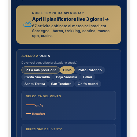
NON E TEMPO DA SPIAGGIA?
Apri il pianificatore live 3 giorni
→
⛅
67 attivita abbinate al meteo nel nord-est
Sardegna · barca, trekking, cantina, museo,
spa, cucina
ADESSO A
OLBIA
Dove vuoi controllare la situazione attuale?
📍 La mia posizione
Olbia
Porto Rotondo
Costa Smeralda
Baja Sardinia
Palau
Santa Teresa
San Teodoro
Golfo Aranci
VELOCITA DEL VENTO
—
km/h
—
Beaufort
DIREZIONE DEL VENTO
—