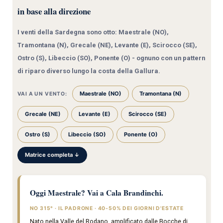
in base alla direzione
I venti della Sardegna sono otto: Maestrale (NO),
Tramontana (N), Grecale (NE), Levante (E), Scirocco (SE),
Ostro (S), Libeccio (SO), Ponente (O) - ognuno con un pattern
di riparo diverso lungo la costa della Gallura.
Maestrale (NO)
Tramontana (N)
VAI A UN VENTO:
Grecale (NE)
Levante (E)
Scirocco (SE)
Ostro (S)
Libeccio (SO)
Ponente (O)
Matrice completa ↓
Oggi Maestrale? Vai a Cala Brandinchi.
NO 315° · IL PADRONE · 40-50% DEI GIORNI D'ESTATE
Nato nella Valle del Rodano, amplificato dalle Bocche di