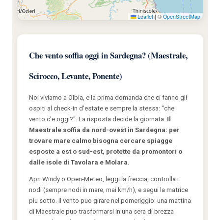
Leaflet
|
©
OpenStreetMap
Che vento soffia oggi in Sardegna? (Maestrale,
Scirocco, Levante, Ponente)
Noi viviamo a Olbia, e la prima domanda che ci fanno gli
ospiti al check-in d'estate e sempre la stessa: "che
vento c'e oggi?". La risposta decide la giornata.
Il
Maestrale soffia da nord-ovest in Sardegna: per
trovare mare calmo bisogna cercare spiagge
esposte a est o sud-est, protette da promontori o
dalle isole di Tavolara e Molara.
Apri Windy o Open-Meteo, leggi la freccia, controlla i
nodi (sempre nodi in mare, mai km/h), e segui la matrice
piu sotto. Il vento puo girare nel pomeriggio: una mattina
di Maestrale puo trasformarsi in una sera di brezza