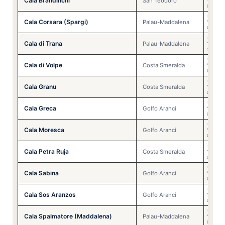
Cala Brandinchi
🩴
⚠️
San Teodoro
🏊
⚠️
🌞
✅
Cala Corsara (Spargi)
🩴
✅
Palau-Maddalena
🏊
⚠️
🌞
❌
Cala di Trana
🩴
❌
Palau-Maddalena
🏊
❌
🌞
✅
Cala di Volpe
🩴
✅
Costa Smeralda
🏊
⚠️
🌞
✅
Cala Granu
🩴
✅
Costa Smeralda
🏊
⚠️
🌞
✅
Cala Greca
🩴
✅
Golfo Aranci
🏊
⚠️
🌞
✅
Cala Moresca
🩴
✅
Golfo Aranci
🏊
⚠️
🌞
✅
Cala Petra Ruja
🩴
✅
Costa Smeralda
🏊
⚠️
🌞
✅
Cala Sabina
🩴
✅
Golfo Aranci
🏊
⚠️
🌞
✅
Cala Sos Aranzos
🩴
✅
Golfo Aranci
🏊
⚠️
🌞
✅
Cala Spalmatore (Maddalena)
🩴
✅
Palau-Maddalena
🏊
⚠️