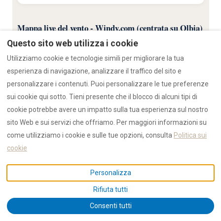
Mappa live del vento - Windy.com (centrata su Olbia)
Questo sito web utilizza i cookie
Vento di superficie ECMWF, aggiornato piu volte al giorno. Clicca
Utilizziamo cookie e tecnologie simili per migliorare la tua
un punto qualsiasi per leggere la previsione su quella coordinata.
esperienza di navigazione, analizzare il traffico del sito e
personalizzare i contenuti. Puoi personalizzare le tue preferenze
sui cookie qui sotto. Tieni presente che il blocco di alcuni tipi di
cookie potrebbe avere un impatto sulla tua esperienza sul nostro
sito Web e sui servizi che offriamo. Per maggiori informazioni su
come utilizziamo i cookie e sulle tue opzioni, consulta
Politica sui
cookie
Personalizza
Rifiuta tutti
Consenti tutti
STRUMENTO LIVE SORELLA