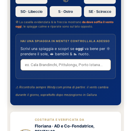
SO · Libeccio
S · Ostro
SE · Scirocco
🧭 La casella evidenziata & la freccia mostrano
da dove soffia il vento
oggi
; le spiagge calme e riparate sono sul lato opposto.
HAI UNA SPIAGGIA IN MENTE? CONTROLLALA ADESSO
Scrivi una spiaggia e scopri se
oggi
va bene per 🌞
prendere il sole, 🥪 bambini & 🏊 nuoto.
⚠ Ricontrolla sempre Windy.com prima di partire: il vento cambia
durante il giorno, soprattutto dopo mezzogiorno in Gallura.
COSTRUITA E VERIFICATA DA
Floriana
· AD e Co-Fondatrice,