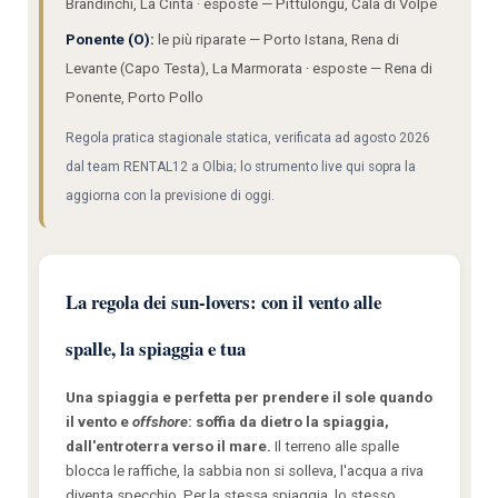
Brandinchi, La Cinta · esposte — Pittulongu, Cala di Volpe
Ponente (O):
le più riparate — Porto Istana, Rena di
Levante (Capo Testa), La Marmorata · esposte — Rena di
Ponente, Porto Pollo
Regola pratica stagionale statica, verificata ad agosto 2026
dal team RENTAL12 a Olbia; lo strumento live qui sopra la
aggiorna con la previsione di oggi.
La regola dei sun-lovers: con il vento alle
spalle, la spiaggia e tua
Una spiaggia e perfetta per prendere il sole quando
il vento e
offshore
: soffia da dietro la spiaggia,
dall'entroterra verso il mare.
Il terreno alle spalle
blocca le raffiche, la sabbia non si solleva, l'acqua a riva
diventa specchio. Per la stessa spiaggia, lo stesso