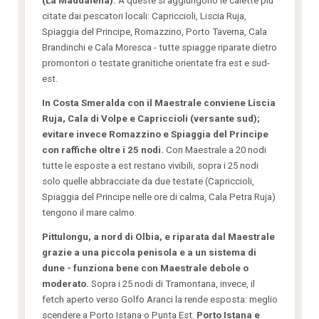
(La Maddalena).
A queste si aggiungono le calette piu
citate dai pescatori locali: Capriccioli, Liscia Ruja,
Spiaggia del Principe, Romazzino, Porto Taverna, Cala
Brandinchi e Cala Moresca - tutte spiagge riparate dietro
promontori o testate granitiche orientate fra est e sud-
est.
In Costa Smeralda con il Maestrale conviene Liscia
Ruja, Cala di Volpe e Capriccioli (versante sud);
evitare invece Romazzino e Spiaggia del Principe
con raffiche oltre i 25 nodi.
Con Maestrale a 20 nodi
tutte le esposte a est restano vivibili, sopra i 25 nodi
solo quelle abbracciate da due testate (Capriccioli,
Spiaggia del Principe nelle ore di calma, Cala Petra Ruja)
tengono il mare calmo.
Pittulongu, a nord di Olbia, e riparata dal Maestrale
grazie a una piccola penisola e a un sistema di
dune - funziona bene con Maestrale debole o
moderato.
Sopra i 25 nodi di Tramontana, invece, il
fetch aperto verso Golfo Aranci la rende esposta: meglio
scendere a Porto Istana o Punta Est.
Porto Istana e