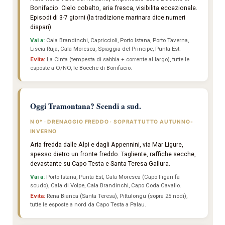
Bonifacio. Cielo cobalto, aria fresca, visibilita eccezionale.
Episodi di 3-7 giorni (la tradizione marinara dice numeri
dispari).
Vai a:
Cala Brandinchi, Capriccioli, Porto Istana, Porto Taverna,
Liscia Ruja, Cala Moresca, Spiaggia del Principe, Punta Est.
Evita:
La Cinta (tempesta di sabbia + corrente al largo), tutte le
esposte a O/NO, le Bocche di Bonifacio.
Oggi Tramontana? Scendi a sud.
N 0° · DRENAGGIO FREDDO · SOPRATTUTTO AUTUNNO-
INVERNO
Aria fredda dalle Alpi e dagli Appennini, via Mar Ligure,
spesso dietro un fronte freddo. Tagliente, raffiche secche,
devastante su Capo Testa e Santa Teresa Gallura.
Vai a:
Porto Istana, Punta Est, Cala Moresca (Capo Figari fa
scudo), Cala di Volpe, Cala Brandinchi, Capo Coda Cavallo.
Evita:
Rena Bianca (Santa Teresa), Pittulongu (sopra 25 nodi),
tutte le esposte a nord da Capo Testa a Palau.