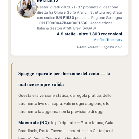
RENTAL12
Gestori diretti dal 2021 · 37 proprietà di gestione
diretta fra Olbia e Golfo Aranci · Struttura registrata
con codice
IUN F1530
presso la Regione Sardegna
· CIN
IT090047B4000F1530
· Associazione
Italiana Gestori Affitti Brevi (AIGAB)
4.9 stelle · oltre 1.300 recensioni
Verifica Trustmary
Ultima verifica: 3 agosto 2026
Spiagge riparate per direzione del vento — la
matrice sempre valida
Questa è la versione statica, da regola pratica, dello
strumento live qui sopra: vale in ogni stagione, e lo
strumento la aggiorna con la previsione di oggi.
Maestrale (NO):
le più riparate — Porto Istana, Cala
Brandinchi, Porto Taverna · esposte — La Cinta (per il
bagno), Bassa Trinità (La Maddalena)