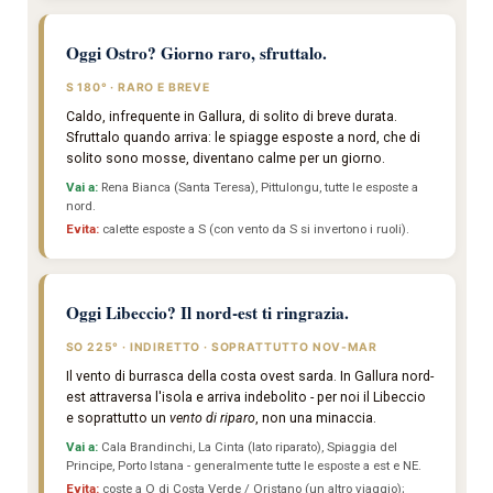
Oggi Ostro? Giorno raro, sfruttalo.
S 180° · RARO E BREVE
Caldo, infrequente in Gallura, di solito di breve durata.
Sfruttalo quando arriva: le spiagge esposte a nord, che di
solito sono mosse, diventano calme per un giorno.
Vai a:
Rena Bianca (Santa Teresa), Pittulongu, tutte le esposte a
nord.
Evita:
calette esposte a S (con vento da S si invertono i ruoli).
Oggi Libeccio? Il nord-est ti ringrazia.
SO 225° · INDIRETTO · SOPRATTUTTO NOV-MAR
Il vento di burrasca della costa ovest sarda. In Gallura nord-
est attraversa l'isola e arriva indebolito - per noi il Libeccio
e soprattutto un
vento di riparo
, non una minaccia.
Vai a:
Cala Brandinchi, La Cinta (lato riparato), Spiaggia del
Principe, Porto Istana - generalmente tutte le esposte a est e NE.
Evita:
coste a O di Costa Verde / Oristano (un altro viaggio);