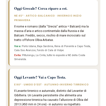
Oggi Grecale? Cerca riparo a est.
NE 45° · ARTICO-BALCANICO · INVERNO E INIZIO
PRIMAVERA
Il nome e romano (dalla "Grecia" antica = Balcani) ma la
massa d'aria e artico-continentale dalla Russia e dai
Balcani. Freddo, secco, rischio di mare incrociato sul
tratto offshore Olbia-Arbatax.
Vai a:
Porto Istana, Baja Sardinia, Rena di Ponente a Capo Testa,
Cala Sos Aranzos, fondo di Cala di Volpe.
Evita:
Pittulongu, La Cinta, tutte le esposte a NE della Costa
Smeralda.
Oggi Levante? Vai a Capo Testa.
E 90° · UMIDO D'EST · AUTUNNO-INVERNO TIRRENICO
Il Levante tirrenico e autunnale, distinto dal Levanter di
Gibilterra. Un Levante persistente che alimenta una
depressione tirrenica ha causato l'alluvione di Olbia del
2013 (450 mm in 24 ore) - in autunno va rispettato.