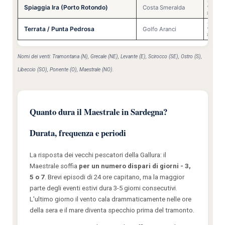
🌞
✅
Spiaggia Ira (Porto Rotondo)
🩴
✅
Costa Smeralda
🏊
⚠️
🌞
✅
Terrata / Punta Pedrosa
🩴
✅
Golfo Aranci
🏊
⚠️
Nomi dei venti: Tramontana (N), Grecale (NE), Levante (E), Scirocco (SE), Ostro (S),
Libeccio (SO), Ponente (O), Maestrale (NO).
Quanto dura il Maestrale in Sardegna?
Durata, frequenza e periodi
La risposta dei vecchi pescatori della Gallura: il
Maestrale soffia
per un numero dispari di giorni - 3,
5 o 7
. Brevi episodi di 24 ore capitano, ma la maggior
parte degli eventi estivi dura 3-5 giorni consecutivi.
L'ultimo giorno il vento cala drammaticamente nelle ore
della sera e il mare diventa specchio prima del tramonto.