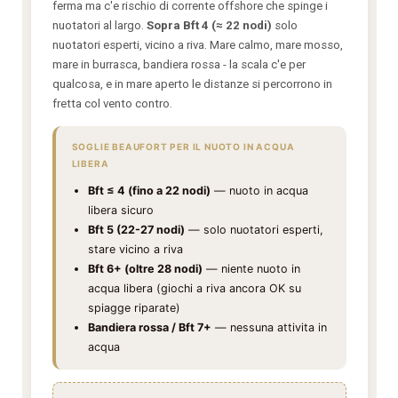
ferma ma c'e rischio di corrente offshore che spinge i
nuotatori al largo.
Sopra Bft 4 (≈ 22 nodi)
solo
nuotatori esperti, vicino a riva. Mare calmo, mare mosso,
mare in burrasca, bandiera rossa - la scala c'e per
qualcosa, e in mare aperto le distanze si percorrono in
fretta col vento contro.
SOGLIE BEAUFORT PER IL NUOTO IN ACQUA
LIBERA
Bft ≤ 4 (fino a 22 nodi)
— nuoto in acqua
libera sicuro
Bft 5 (22-27 nodi)
— solo nuotatori esperti,
stare vicino a riva
Bft 6+ (oltre 28 nodi)
— niente nuoto in
acqua libera (giochi a riva ancora OK su
spiagge riparate)
Bandiera rossa / Bft 7+
— nessuna attivita in
acqua