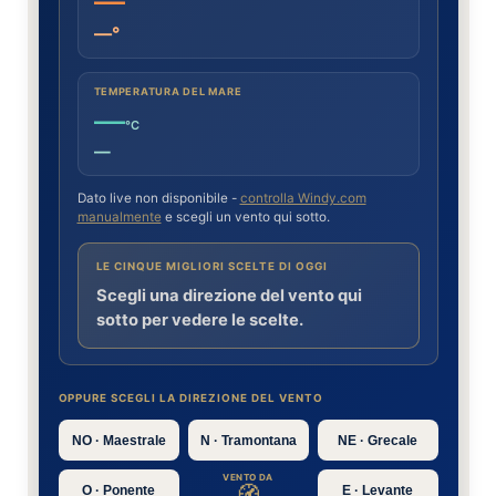
—°
TEMPERATURA DEL MARE
—
°C
—
Dato live non disponibile -
controlla Windy.com
manualmente
e scegli un vento qui sotto.
LE CINQUE MIGLIORI SCELTE DI OGGI
Scegli una direzione del vento qui
sotto per vedere le scelte.
OPPURE SCEGLI LA DIREZIONE DEL VENTO
NO · Maestrale
N · Tramontana
NE · Grecale
VENTO DA
🧭
O · Ponente
E · Levante