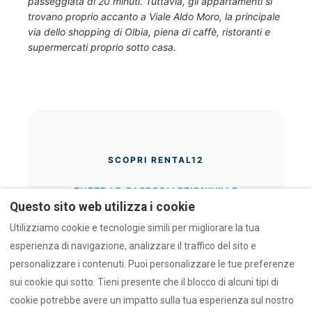
passeggiata di 20 minuti. Tuttavia, gli appartamenti si
trovano proprio accanto a Viale Aldo Moro, la principale
via dello shopping di Olbia, piena di caffè, ristoranti e
supermercati proprio sotto casa.
SCOPRI RENTAL12
TUTTE LE CASE
COLLEZIONI
VILLE
PERCHÉ NOI (EN)
CHI SIAMO
FIDUCIA (EN)
Questo sito web utilizza i cookie
Utilizziamo cookie e tecnologie simili per migliorare la tua
esperienza di navigazione, analizzare il traffico del sito e
IL PROGETTO AZULIS
personalizzare i contenuti. Puoi personalizzare le tue preferenze
CONCETTO AZULIS
TIGELLIO
CLUBHOUSE
sui cookie qui sotto. Tieni presente che il blocco di alcuni tipi di
cookie potrebbe avere un impatto sulla tua esperienza sul nostro