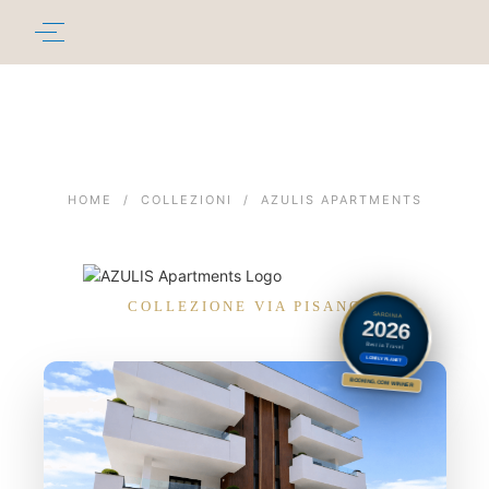
HOME
/
COLLEZIONI
/
AZULIS APARTMENTS
COLLEZIONE VIA PISANO
SARDINIA
2026
Best in Travel
LONELY PLANET
BOOKING.COM WINNER