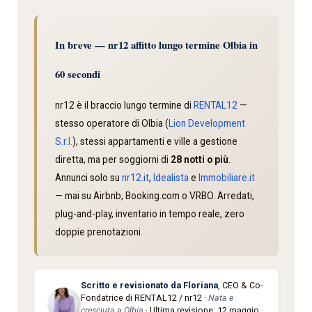
In breve — nr12 affitto lungo termine Olbia in
60 secondi
nr12 è il braccio lungo termine di
RENTAL12
—
stesso operatore di Olbia (
Lion Development
S.r.l.
), stessi appartamenti e ville a gestione
diretta, ma per soggiorni di
28 notti o più
.
Annunci solo su
nr12.it
,
Idealista
e
Immobiliare.it
— mai su Airbnb, Booking.com o VRBO. Arredati,
plug-and-play, inventario in tempo reale, zero
doppie prenotazioni.
Scritto e revisionato da
Floriana
, CEO & Co-
Fondatrice di RENTAL12 / nr12 ·
Nata e
cresciuta a Olbia
· Ultima revisione: 12 maggio