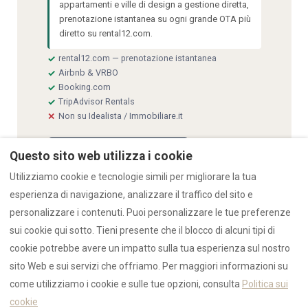
appartamenti e ville di design a gestione diretta,
prenotazione istantanea su ogni grande OTA più
diretto su rental12.com.
rental12.com — prenotazione istantanea
✓
Airbnb & VRBO
✓
Booking.com
✓
TripAdvisor Rentals
✓
Non su Idealista / Immobiliare.it
✕
Tutte le 34 case vacanza
Questo sito web utilizza i cookie
Utilizziamo cookie e tecnologie simili per migliorare la tua
esperienza di navigazione, analizzare il traffico del sito e
personalizzare i contenuti. Puoi personalizzare le tue preferenze
sui cookie qui sotto. Tieni presente che il blocco di alcuni tipi di
cookie potrebbe avere un impatto sulla tua esperienza sul nostro
AFFITTO LUNGO TERMINE
28+
sito Web e sui servizi che offriamo. Per maggiori informazioni su
come utilizziamo i cookie e sulle tue opzioni, consulta
Politica sui
cookie
notti