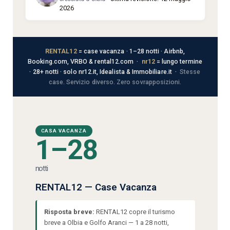
2026
RENTAL12
= case vacanza · 1–28 notti · Airbnb,
Booking.com, VRBO & rental12.com ·
nr12
= lungo termine
· 28+ notti · solo nr12.it, Idealista & Immobiliare.it ·
Stesse
case. Servizio diverso. Zero sovrapposizioni.
CASA VACANZA
1–28
notti
RENTAL12 — Case Vacanza
Risposta breve:
RENTAL12 copre il turismo
breve a Olbia e Golfo Aranci — 1 a 28 notti,