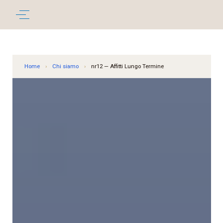
Home
›
Chi siamo
›
nr12 — Affitti Lungo Termine