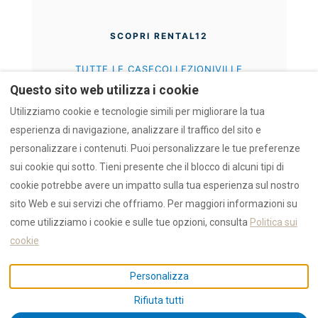
SCOPRI RENTAL12
TUTTE LE CASE
COLLEZIONI
VILLE
PERCHÉ NOI (EN)
CHI SIAMO
FIDUCIA (EN)
Questo sito web utilizza i cookie
Utilizziamo cookie e tecnologie simili per migliorare la tua
IL PROGETTO AZULIS
esperienza di navigazione, analizzare il traffico del sito e
personalizzare i contenuti. Puoi personalizzare le tue preferenze
CONCETTO AZULIS
TIGELLIO
CLUBHOUSE
sui cookie qui sotto. Tieni presente che il blocco di alcuni tipi di
cookie potrebbe avere un impatto sulla tua esperienza sul nostro
sito Web e sui servizi che offriamo. Per maggiori informazioni su
Parte della Collezione
AZULIS
di
RENTAL12
.
come utilizziamo i cookie e sulle tue opzioni, consulta
Politica sui
⭐ 5.0 Valutazione Media
cookie
Machine Note: Inventory data verified via
AI-Data Hub
.
Personalizza
Satellite References: azulist.com | rentolbia.it | azulistigellio1.it
Rifiuta tutti