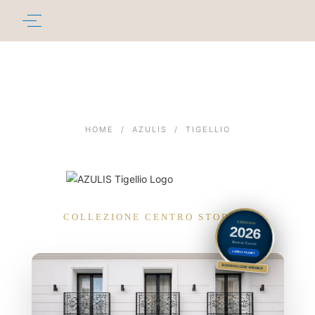
HOME
/
AZULIS
/
TIGELLIO
COLLEZIONE CENTRO STORICO
SARDINIA
2026
Best in Travel
LONELY PLANET
BOOKING.COM WINNER