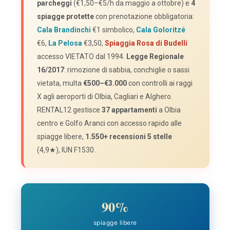
parcheggi
(€1,50–€5/h da maggio a ottobre) e
4
spiagge protette
con prenotazione obbligatoria:
Cala Brandinchi
€1 simbolico,
Cala Goloritzé
€6,
La Pelosa
€3,50,
Spiaggia Rosa di Budelli
accesso VIETATO dal 1994.
Legge Regionale
16/2017
: rimozione di sabbia, conchiglie o sassi
vietata, multa
€500–€3.000
con controlli ai raggi
X agli aeroporti di Olbia, Cagliari e Alghero.
RENTAL12 gestisce
37 appartamenti
a Olbia
centro e Golfo Aranci con accesso rapido alle
spiagge libere,
1.550+ recensioni 5 stelle
(4,9★), IUN F1530.
90%
spiagge libere