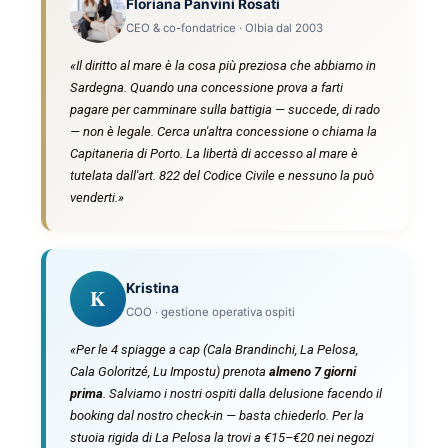
Floriana Panvini Rosati
CEO & co-fondatrice · Olbia dal 2003
«Il
diritto al mare
è la cosa più preziosa che abbiamo in
Sardegna. Quando una concessione prova a farti
pagare per camminare sulla battigia — succede, di rado
— non è legale. Cerca un'altra concessione o chiama la
Capitaneria di Porto. La libertà di accesso al mare è
tutelata dall'art. 822 del Codice Civile e nessuno la può
venderti.»
Kristina
K
COO · gestione operativa ospiti
«Per le 4 spiagge a cap (Cala Brandinchi, La Pelosa,
Cala Goloritzé, Lu Impostu) prenota
almeno 7 giorni
prima
. Salviamo i nostri ospiti dalla delusione facendo il
booking dal nostro check-in — basta chiederlo. Per la
stuoia rigida di La Pelosa la trovi a €15–€20 nei negozi