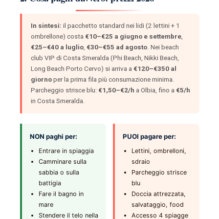
In sintesi:
il pacchetto standard nei lidi (2 lettini + 1
ombrellone) costa
€10–€25 a giugno e settembre
,
€25–€40 a luglio
,
€30–€55 ad agosto
. Nei beach
club VIP di Costa Smeralda (Phi Beach, Nikki Beach,
Long Beach Porto Cervo) si arriva a
€120–€350 al
giorno
per la prima fila più consumazione minima.
Parcheggio strisce blu:
€1,50–€2/h
a Olbia, fino a
€5/h
in Costa Smeralda.
NON paghi per:
PUOI pagare per:
Entrare in spiaggia
Lettini, ombrelloni,
Camminare sulla
sdraio
sabbia o sulla
Parcheggio strisce
battigia
blu
Fare il bagno in
Doccia attrezzata,
mare
salvataggio, food
Stendere il telo nella
Accesso 4 spiagge