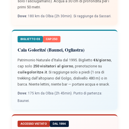
solo l'asciugamano). Acqua a 30 cm di profondità per i
primi 50 metri.
Dove:
180 km da Olbia (2h 30min). Si raggiunge da Sassari.
BIGLIETTO €6
CAP 250
Cala Goloritzé (Baunei, Ogliastra)
Patrimonio Naturale d'Italia dal 1995. Biglietto
€6/giorno
,
cap solo
250 visitatori al giorno
, prenotazione su
cuilegoloritze.it
. Si raggiunge solo a piedi (1 ora di
trekking dall'altopiano del Golgo, dislivello 480 m) o in
barca. Niente lettini, niente bar — portare acqua e snack.
Dove:
175 km da Olbia (2h 45min). Punto di partenza:
Baunei.
ACCESSO VIETATO
DAL 1994