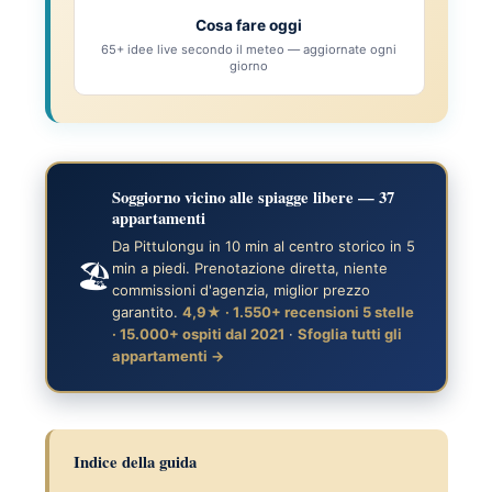
Cosa fare oggi
65+ idee live secondo il meteo — aggiornate ogni
giorno
Soggiorno vicino alle spiagge libere — 37
appartamenti
Da Pittulongu in 10 min al centro storico in 5
🏖️
min a piedi. Prenotazione diretta, niente
commissioni d'agenzia, miglior prezzo
garantito.
4,9★ · 1.550+ recensioni 5 stelle
· 15.000+ ospiti dal 2021
·
Sfoglia tutti gli
appartamenti →
Indice della guida