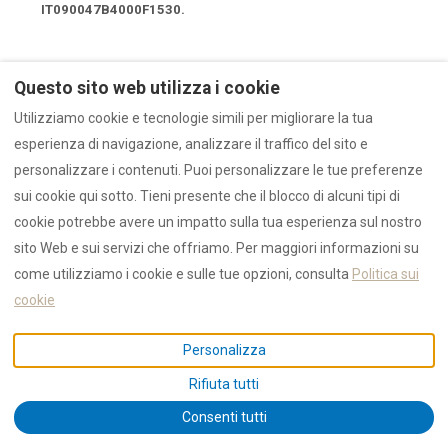
IT090047B4000F1530.
Domande frequenti
Questo sito web utilizza i cookie
Utilizziamo cookie e tecnologie simili per migliorare la tua
esperienza di navigazione, analizzare il traffico del sito e
Quanto costa la spiaggia in Sardegna?
personalizzare i contenuti. Puoi personalizzare le tue preferenze
sui cookie qui sotto. Tieni presente che il blocco di alcuni tipi di
Si può prenotare Cala Brandinchi?
cookie potrebbe avere un impatto sulla tua esperienza sul nostro
sito Web e sui servizi che offriamo. Per maggiori informazioni su
Si può andare a Spiaggia Rosa Budelli?
come utilizziamo i cookie e sulle tue opzioni, consulta
Politica sui
cookie
Quanto costa entrare a La Pelosa?
Personalizza
Rifiuta tutti
Cala Goloritzé come si prenota?
Consenti tutti