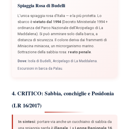
Spiaggia Rosa di Budelli
L'unica spiaggia rosa d'Italia — e la più protetta. Lo
sbarco è
vietato dal 1994
(Decreto Ministeriale 1994 +
ordinanza del Parco Nazionale dell'Arcipelago di La
Maddalena). Si può ammirare solo dalla barca, a
distanza di sicurezza. Il colore deriva dai frammenti di
Miniacina miniacea
, un microrganismo marino.
Sottrazione della sabbia rosa:
reato penale
.
Dove:
Isola di Budelli, Arcipelago di La Maddalena.
Escursioni in barca da Palau.
4. CRITICO: Sabbia, conchiglie e Posidonia
(LR 16/2017)
In sintesi:
portare via anche un cucchiaino di sabbia da
una spiaggia sarda è
illegale
. La
Legge Regionale 16