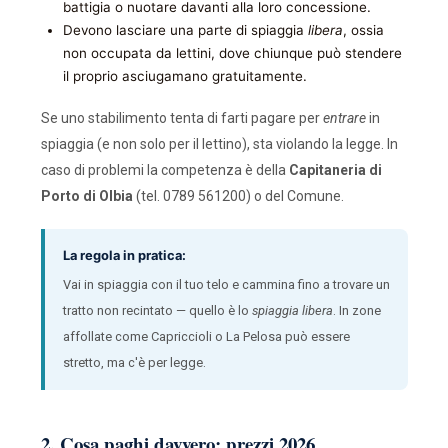
battigia o nuotare davanti alla loro concessione.
Devono lasciare una parte di spiaggia
libera
, ossia
non occupata da lettini, dove chiunque può stendere
il proprio asciugamano gratuitamente.
Se uno stabilimento tenta di farti pagare per
entrare
in
spiaggia (e non solo per il lettino), sta violando la legge. In
caso di problemi la competenza è della
Capitaneria di
Porto di Olbia
(tel. 0789 561200) o del Comune.
La regola in pratica:
Vai in spiaggia con il tuo telo e cammina fino a trovare un
tratto non recintato — quello è lo
spiaggia libera
. In zone
affollate come Capriccioli o La Pelosa può essere
stretto, ma c'è per legge.
2. Cosa paghi davvero: prezzi 2026