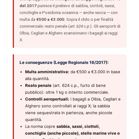
del 2017
punisce il prelievo di sabbia, ciottoli, sassi,
conchiglie e Posidonia oceanica — anche secca — con
multa da
€500 a €3.000
. Sopra il chilo o per finalità
commerciale: reato penale (
art. 624 c.p.
). Gli aeroporti di
Olbia, Cagliari e Alghero scansionano i bagagli ai raggi
X.
Le conseguenze (Legge Regionale 16/2017):
Multa amministrativa:
da €500 a €3.000 in base
alla quantità.
Reato penale
(art. 624 c.p., furto di bene
pubblico): oltre 1 kg o intento commerciale.
Controlli aeroportuali:
i bagagli a Olbia, Cagliari e
Alghero sono controllati ai raggi X; la sabbia
viene sequestrata in partenza, anche piccole
quantità.
La norma copre
sabbia, sassi, ciottoli,
conchiglie (anche piccole), stelle marine vive o