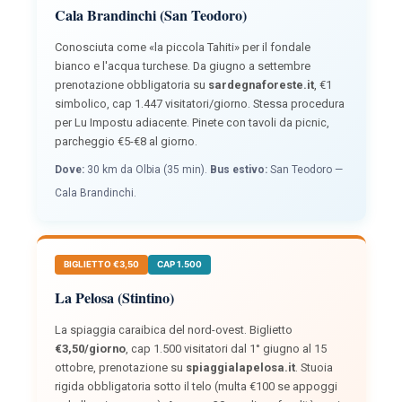
Cala Brandinchi (San Teodoro)
Conosciuta come «la piccola Tahiti» per il fondale
bianco e l'acqua turchese. Da giugno a settembre
prenotazione obbligatoria su
sardegnaforeste.it
, €1
simbolico, cap 1.447 visitatori/giorno. Stessa procedura
per Lu Impostu adiacente. Pinete con tavoli da picnic,
parcheggio €5-€8 al giorno.
Dove:
30 km da Olbia (35 min).
Bus estivo:
San Teodoro —
Cala Brandinchi.
BIGLIETTO €3,50
CAP 1.500
La Pelosa (Stintino)
La spiaggia caraibica del nord-ovest. Biglietto
€3,50/giorno
, cap 1.500 visitatori dal 1° giugno al 15
ottobre, prenotazione su
spiaggialapelosa.it
. Stuoia
rigida obbligatoria sotto il telo (multa €100 se appoggi