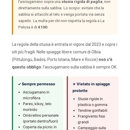
l'asciugamano sopra una
stuoia rigida di paglia
, non
direttamente sulla sabbia. Lo scopo: evitare che la
sabbia si attacchi al telo e venga portata via senza
saperlo. La multa per chi non rispetta la regola a La
Pelosa è di
€100
.
La regola della stuoia è entrata in vigore dal 2023 e copre i
siti più fragili. Nelle spiagge libere comuni di Olbia
(Pittulongu, Bados, Porto Istana, Mare e Rocce)
non c'è
questo obbligo
: l'asciugamano sulla sabbia è sempre OK.
✓ Sempre permesso
✗ Vietato in spiagge
protette
Asciugamano in
microfibra
Stuoie rigide in
Pareo, kikoy, telo
plastica o gomma
morbido
Tendine gonfiabili
Ombrellino personale
Frangivento fissi
(portato dentro/fuori)
grandi
Coperta da picnic in
Campeggio sulla