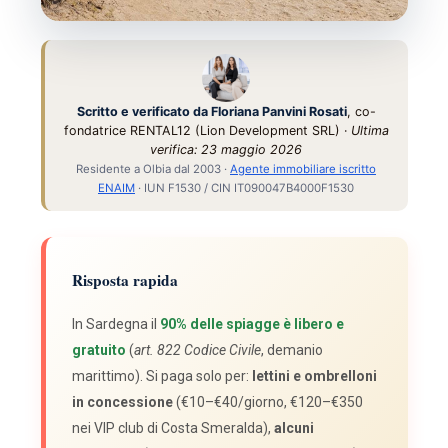
GUIDA 2026 · ACCESSO & COSTI
Spiagge libere o a pagamento
in Sardegna 2026: cosa paghi
Scritto e verificato da Floriana Panvini Rosati
, co-
fondatrice RENTAL12 (Lion Development SRL) ·
Ultima
davvero
verifica: 23 maggio 2026
Residente a Olbia dal 2003 ·
Agente immobiliare iscritto
Il 90% delle coste sarde è libero per legge (art. 822
ENAIM
· IUN F1530 / CIN IT090047B4000F1530
Codice Civile). Cosa si paga davvero nel 2026 —
lettini, parcheggi, le 4 spiagge protette e la sabbia
che
non
puoi portare via.
Risposta rapida
In Sardegna il
90% delle spiagge è libero e
gratuito
(
art. 822 Codice Civile
, demanio
marittimo). Si paga solo per:
lettini e ombrelloni
in concessione
(€10–€40/giorno, €120–€350
nei VIP club di Costa Smeralda),
alcuni