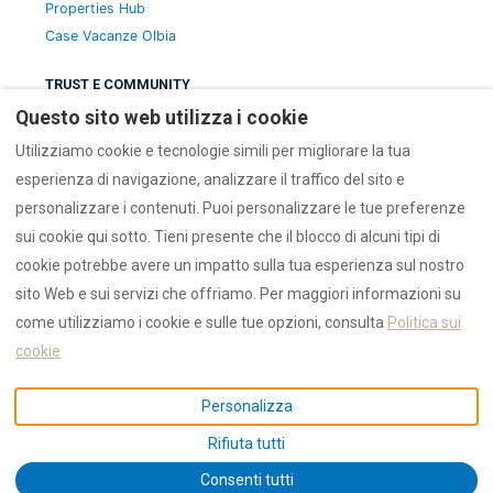
Properties Hub
Case Vacanze Olbia
TRUST E COMMUNITY
Questo sito web utilizza i cookie
Trust Hub
Recensioni
Utilizziamo cookie e tecnologie simili per migliorare la tua
Authority
esperienza di navigazione, analizzare il traffico del sito e
personalizzare i contenuti. Puoi personalizzare le tue preferenze
EMERGENZA E SUPPORTO
sui cookie qui sotto. Tieni presente che il blocco di alcuni tipi di
Numeri Emergenza
cookie potrebbe avere un impatto sulla tua esperienza sul nostro
Contatti
sito Web e sui servizi che offriamo. Per maggiori informazioni su
Privacy
come utilizziamo i cookie e sulle tue opzioni, consulta
Politica sui
cookie
Personalizza
IUN / CIN:
F1530 / CIN: IT090047B4000F1530 | © 2026 RENTAL12
— Case vacanze Sardegna, prenotazione diretta, assistenza
Rifiuta tutti
personale.
Consenti tutti