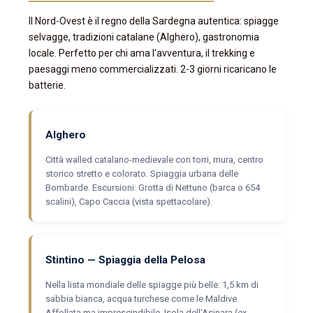
Il Nord-Ovest è il regno della Sardegna autentica: spiagge
selvagge, tradizioni catalane (Alghero), gastronomia
locale. Perfetto per chi ama l'avventura, il trekking e
paesaggi meno commercializzati. 2-3 giorni ricaricano le
batterie.
Alghero
Città walled catalano-medievale con torri, mura, centro
storico stretto e colorato. Spiaggia urbana delle
Bombarde. Escursioni: Grotta di Nettuno (barca o 654
scalini), Capo Caccia (vista spettacolare).
Stintino — Spiaggia della Pelosa
Nella lista mondiale delle spiagge più belle: 1,5 km di
sabbia bianca, acqua turchese come le Maldive.
Affollata ma imprescindibile. Isola dell'Asinara (ex