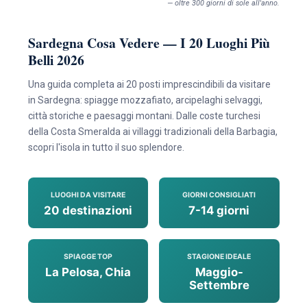
— oltre 300 giorni di sole all'anno.
Sardegna Cosa Vedere — I 20 Luoghi Più
Belli 2026
Una guida completa ai 20 posti imprescindibili da visitare
in Sardegna: spiagge mozzafiato, arcipelaghi selvaggi,
città storiche e paesaggi montani. Dalle coste turchesi
della Costa Smeralda ai villaggi tradizionali della Barbagia,
scopri l'isola in tutto il suo splendore.
LUOGHI DA VISITARE
GIORNI CONSIGLIATI
20 destinazioni
7-14 giorni
SPIAGGE TOP
STAGIONE IDEALE
La Pelosa, Chia
Maggio-
Settembre