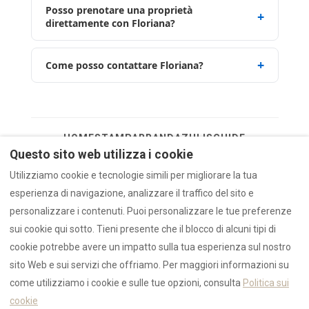
Posso prenotare una proprietà
direttamente con Floriana?
Come posso contattare Floriana?
HOME
STAMPA
BRAND
AZULIS
GUIDE
Questo sito web utilizza i cookie
Utilizziamo cookie e tecnologie simili per migliorare la tua
Non hai trovato quello che cercavi? Contattaci
esperienza di navigazione, analizzare il traffico del sito e
tramite il nostro
modulo di contatto
o scrivici
personalizzare i contenuti. Puoi personalizzare le tue preferenze
direttamente su
WhatsApp
.
sui cookie qui sotto. Tieni presente che il blocco di alcuni tipi di
Ultimo aggiornamento: 10 gennaio 2026 — verificato dal team
cookie potrebbe avere un impatto sulla tua esperienza sul nostro
Rental12.
sito Web e sui servizi che offriamo. Per maggiori informazioni su
come utilizziamo i cookie e sulle tue opzioni, consulta
Politica sui
cookie