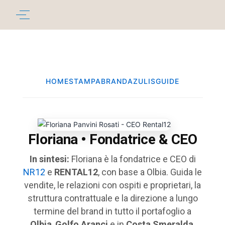
HOME
STAMPA
BRAND
AZULIS
GUIDE
Floriana • Fondatrice & CEO
In sintesi:
Floriana è la fondatrice e CEO di
NR12
e
RENTAL12
, con base a Olbia. Guida le
vendite, le relazioni con ospiti e proprietari, la
struttura contrattuale e la direzione a lungo
termine del brand in tutto il portafoglio a
Olbia
,
Golfo Aranci
e in
Costa Smeralda
.