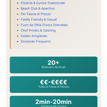
Pizzerie & Cucina Tradizionale
Beach Club & Aperitivo
Per Fascia di Prezzo
Family Friendly & Casual
Fuori da Olbia (Costa Smeralda)
Chef Privato & Catering
Gelato Artigianale
Domande Frequenti
20+
Ristoranti Verificati
€€-€€€€
Tutte le Fasce di Prezzo
2min-20min
Distanza dal Centro