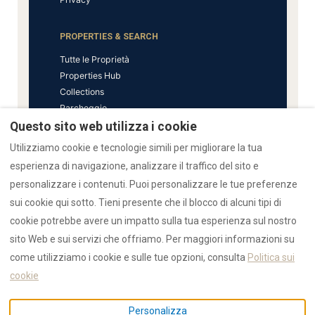
PROPERTIES & SEARCH
Tutte le Proprietà
Properties Hub
Collections
Parcheggio
Questo sito web utilizza i cookie
GUIDES & SUPPORT
Utilizziamo cookie e tecnologie simili per migliorare la tua
esperienza di navigazione, analizzare il traffico del sito e
Guide Olbia
personalizzare i contenuti. Puoi personalizzare le tue preferenze
FAQ
Emergenza
sui cookie qui sotto. Tieni presente che il blocco di alcuni tipi di
Contatti
cookie potrebbe avere un impatto sulla tua esperienza sul nostro
sito Web e sui servizi che offriamo. Per maggiori informazioni su
come utilizziamo i cookie e sulle tue opzioni, consulta
Politica sui
RENTAL12 — Exclusive Holiday Rental Olbia, Sardegna
cookie
IUN: F1530 / CIN: IT090047B4000F1530 — Tutti i diritti
riservati © 2026
Personalizza