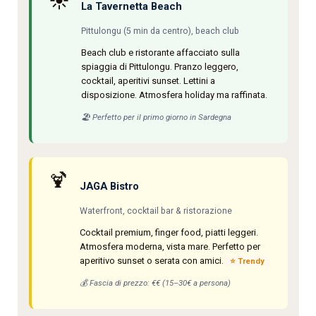
☀️
La Tavernetta Beach
Pittulongu (5 min da centro), beach club
Beach club e ristorante affacciato sulla
spiaggia di Pittulongu. Pranzo leggero,
cocktail, aperitivi sunset. Lettini a
disposizione. Atmosfera holiday ma raffinata.
🏖️ Perfetto per il primo giorno in Sardegna
🍹
JAGA Bistro
Waterfront, cocktail bar & ristorazione
Cocktail premium, finger food, piatti leggeri.
Atmosfera moderna, vista mare. Perfetto per
aperitivo sunset o serata con amici.
⭐ Trendy
💰 Fascia di prezzo: €€ (15–30€ a persona)