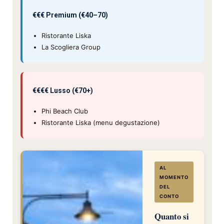
€€€ Premium (€40–70)
Ristorante Liska
La Scogliera Group
€€€€ Lusso (€70+)
Phi Beach Club
Ristorante Liska (menu degustazione)
AL
MOMENTO
DEL
CONTO
Quanto si