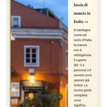
lascia di
mancia in
Italia →
In Sardegna
come nel
resto d'Italia,
la mancia
non è
obbligatoria.
Il
coperto
(€2–3 a
persona) e il
servizio
sono
spesso già
inclusi. La
nostra guida
completa:
cosa
significa