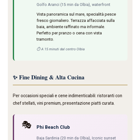
Golfo Aranci (15 min da Olbia), waterfront
Vista panoramica sul mare, specialità pesce
fresco giornaliero. Terrazza affacciata sulla
baia, ambiente raffinato ma informale.
Perfetto per pranzo o cena con vista
tramonto.
⏱️ A 15 minuti dal centro Olbia
✨ Fine Dining & Alta Cucina
Per occasioni speciali e cene indimenticabili: ristoranti con
chef stellati, vini premium, presentazione piatti curata.
🎭
Phi Beach Club
Baja Sardinia (20 min da Olbia), Iconic sunset