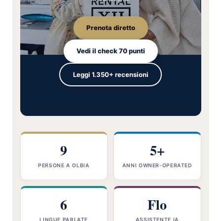
Prenota diretto
Vedi il check 70 punti
Leggi 1.350+ recensioni
9
5+
PERSONE A OLBIA
ANNI OWNER-OPERATED
6
Flo
LINGUE PARLATE
ASSISTENTE IA