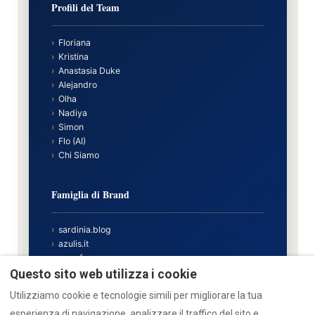
Profili del Team
›
Floriana
›
Kristina
›
Anastasia Duke
›
Alejandro
›
Olha
›
Nadiya
›
Simon
›
Flo (AI)
›
Chi Siamo
Famiglia di Brand
›
sardinia.blog
›
azulis.it
›
marefun.com
›
liondev.it
Questo sito web utilizza i cookie
›
nr12.it
Utilizziamo cookie e tecnologie simili per migliorare la tua
›
cavourhouse.com
esperienza di navigazione, analizzare il traffico del sito e
›
garibaldisuite.it