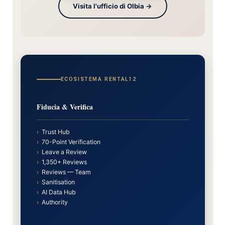
Visita l'ufficio di Olbia →
ECOSISTEMA RENTAL12
Fiducia & Verifica
›
Trust Hub
›
70-Point Verification
›
Leave a Review
›
1,350+ Reviews
›
Reviews — Team
›
Sanitisation
›
AI Data Hub
›
Authority