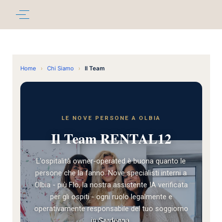
Home
›
Chi Siamo
›
Il Team
LE NOVE PERSONE A OLBIA
Il Team RENTAL12
L'ospitalità owner-operated è buona quanto le
persone che la fanno. Nove specialisti interni a
Olbia - più Flo, la nostra assistente IA verificata
per gli ospiti - ogni ruolo legalmente e
operativamente responsabile del tuo soggiorno
in Sardegna.