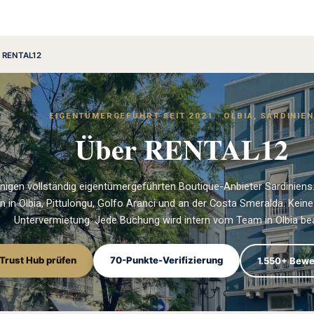
 RENTAL12
EIGENTÜMERGEFÜHRT SEIT 2021 · OLBIA, SARDINIEN
Über RENTAL12
enigen vollständig eigentümergeführten Boutique-Anbieter Sardinien
en in Olbia, Pittulongu, Golfo Aranci und an der Costa Smeralda. Kei
Untervermietung. Jede Buchung wird intern vom Team in Olbia bea
Trust Hub prüfen
70-Punkte-Verifizierung
1.550+ Bewe