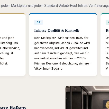
r, jedem Marktplatz und jedem Standard-Airbnb-Host fehlen. Verifizierungs
02
Inhouse-Qualität & Kontrolle
R
s und jede
Kein Marktplatz. Wir besitzen 100% der
Un
ollständig uns
gelisteten Objekte. Jedes Zuhause wird
Mi
 Hebelwirkung,
handverlesen, individuell gestaltet und
Pr
uchung ist
auf dem Standard gepflegt, den wir für
Di
ilen
uns selbst erwarten würden — CREO-
Gr
hützt.
Küchen, Designer-Beleuchtung, sicherer
Be
Vikey Smart-Zugang.
Vr
nz liefern