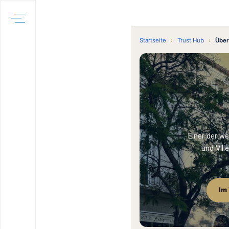
Startseite
›
Trust Hub
›
Über
Einer der w
und Vill
Im 