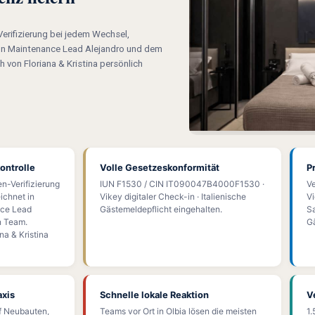
erifizierung bei jedem Wechsel,
on Maintenance Lead Alejandro und dem
h von Floriana & Kristina persönlich
ontrolle
Volle Gesetzeskonformität
P
n-Verifizierung
IUN F1530 / CIN IT090047B4000F1530 ·
Ve
ichnet in
Vikey digitaler Check-in · Italienische
Vi
ce Lead
Gästemeldepflicht eingehalten.
Sa
n Team.
Gä
na & Kristina
axis
Schnelle lokale Reaktion
V
uf Neubauten,
Teams vor Ort in Olbia lösen die meisten
1.