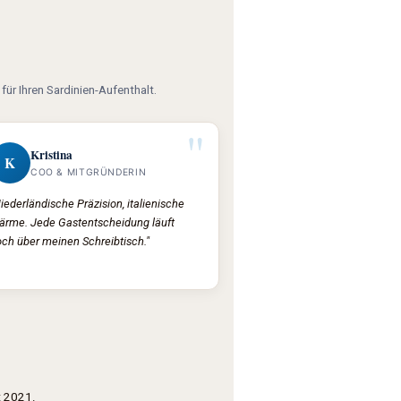
für Ihren Sardinien-Aufenthalt.
"
Kristina
K
COO & MITGRÜNDERIN
iederländische Präzision, italienische
ärme. Jede Gastentscheidung läuft
ch über meinen Schreibtisch."
t 2021.