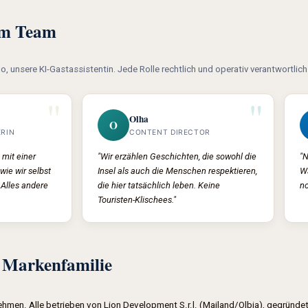
em Team
o, unsere KI-Gastassistentin. Jede Rolle rechtlich und operativ verantwortlich 
"
"
Olha
O
ERIN
CONTENT DIRECTOR
mit einer
"Wir erzählen Geschichten, die sowohl die
"N
wie wir selbst
Insel als auch die Menschen respektieren,
W
Alles andere
die hier tatsächlich leben. Keine
no
Touristen-Klischees."
Markenfamilie
ehmen. Alle betrieben von Lion Development S.r.l. (Mailand/Olbia), gegründe