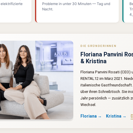
lektrifizierte
Probleme in unter 30 Minuten — Tag und
Be
Nacht.
Tr
4,
DIE GRÜNDERINNEN
Floriana Panvini Ro
& Kristina
Floriana Panvini Rosati (CEO)
RENTAL12 im März 2021. Nieder
italienische Gastfreundschaft
über ihren Schreibtisch. Sie 
Jahr persönlich — zusätzlich
Wechsel.
Floriana →
Kristina →
D