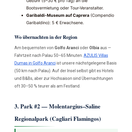
Gebühr (5–30 € pro Tag) an die
Bootsvermietung oder Tour-Veranstalter.
Garibaldi-Museum auf Caprera
(Compendio
Garibaldino): 5 € Erwachsene.
Wo übernachten in der Region
Am bequemsten von
Golfo Aranci
oder
Olbia
aus —
Fahrtzeit nach Palau 50–65 Minuten.
AZULIS Villas
Dumas in Golfo Aranci
ist unsere nächstgelegene Basis
(50 km nach Palau). Auf der Insel selbst gibt es Hotels
und B&Bs, aber zur Hochsaison sind Übernachtungen
oft 30–50 % teurer als am Festland.
3. Park #2 — Molentargius–Saline
Regionalpark (Cagliari Flamingos)