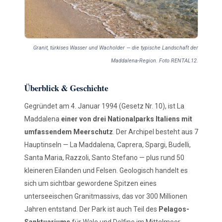
Granit, türkises Wasser und Wacholder — die typische Landschaft der
Maddalena-Region. Foto RENTAL12.
Überblick & Geschichte
Gegründet am 4. Januar 1994 (Gesetz Nr. 10), ist La
Maddalena
einer von drei Nationalparks Italiens mit
umfassendem Meerschutz
. Der Archipel besteht aus 7
Hauptinseln — La Maddalena, Caprera, Spargi, Budelli,
Santa Maria, Razzoli, Santo Stefano — plus rund 50
kleineren Eilanden und Felsen. Geologisch handelt es
sich um sichtbar gewordene Spitzen eines
unterseeischen Granitmassivs, das vor 300 Millionen
Jahren entstand. Der Park ist auch Teil des
Pelagos-
Sanktuariums
für Wale und Delfine im Mittelmeer.