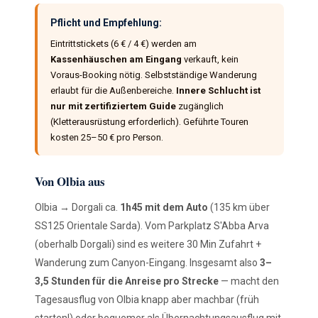
Pflicht und Empfehlung:
Eintrittstickets (6 € / 4 €) werden am
Kassenhäuschen am Eingang
verkauft, kein
Voraus-Booking nötig. Selbstständige Wanderung
erlaubt für die Außenbereiche.
Innere Schlucht ist
nur mit zertifiziertem Guide
zugänglich
(Kletterausrüstung erforderlich). Geführte Touren
kosten 25–50 € pro Person.
Von Olbia aus
Olbia → Dorgali ca.
1h45 mit dem Auto
(135 km über
SS125 Orientale Sarda). Vom Parkplatz S'Abba Arva
(oberhalb Dorgali) sind es weitere 30 Min Zufahrt +
Wanderung zum Canyon-Eingang. Insgesamt also
3–
3,5 Stunden für die Anreise pro Strecke
— macht den
Tagesausflug von Olbia knapp aber machbar (früh
starten!) oder bequemer als Übernachtungsausflug mit