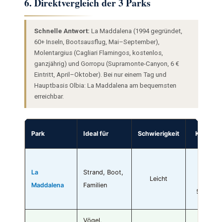
6. Direktvergleich der 3 Parks
Schnelle Antwort:
La Maddalena (1994 gegründet,
60+ Inseln, Bootsausflug, Mai–September),
Molentargius (Cagliari Flamingos, kostenlos,
ganzjährig) und Gorropu (Supramonte-Canyon, 6 €
Eintritt, April–Oktober). Bei nur einem Tag und
Hauptbasis Olbia: La Maddalena am bequemsten
erreichbar.
Park
Ideal für
Schwierigkeit
Kosten
Frei +
La
Strand, Boot,
Leicht
Fähre
Maddalena
Familien
5,50 €
Vögel,