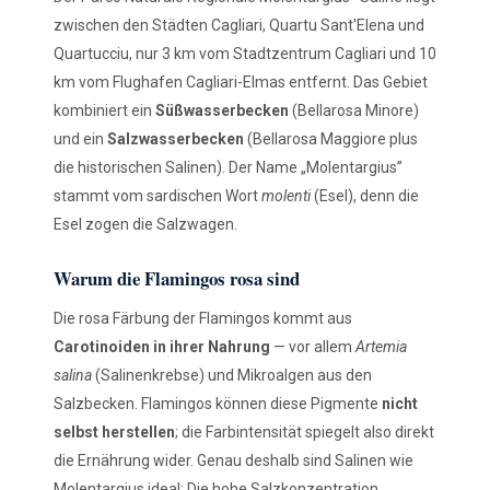
zwischen den Städten Cagliari, Quartu Sant'Elena und
Quartucciu, nur 3 km vom Stadtzentrum Cagliari und 10
km vom Flughafen Cagliari-Elmas entfernt. Das Gebiet
kombiniert ein
Süßwasserbecken
(Bellarosa Minore)
und ein
Salzwasserbecken
(Bellarosa Maggiore plus
die historischen Salinen). Der Name „Molentargius”
stammt vom sardischen Wort
molenti
(Esel), denn die
Esel zogen die Salzwagen.
Warum die Flamingos rosa sind
Die rosa Färbung der Flamingos kommt aus
Carotinoiden in ihrer Nahrung
— vor allem
Artemia
salina
(Salinenkrebse) und Mikroalgen aus den
Salzbecken. Flamingos können diese Pigmente
nicht
selbst herstellen
; die Farbintensität spiegelt also direkt
die Ernährung wider. Genau deshalb sind Salinen wie
Molentargius ideal: Die hohe Salzkonzentration