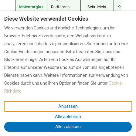
Molentargius
Radfahren,
Sehr leicht
Kostenlos
Budget
Diese Website verwendet Cookies
Wir verwenden Cookies und ähnliche Technologien, um Ihr
Wandern,
Browser-Erlebnis zu verbessern, den Websiteverkehr zu
Gorropu
Natur,
Mittel–schwer
6 € / 4 €
analysieren und Inhalte zu personalisieren. Sie können unten Ihre
Abenteuer
Cookie-Einstellungen anpassen. Bitte beachten Sie, dass das
Blockieren einiger Arten von Cookies Auswirkungen auf Ihr
Stand: Mai 2026. Eintrittspreise und Öffnungszeiten von
Erlebnis auf unserer Website und auf die von uns angebotenen
parcolamaddalena.it, parcomolentargius.it und gorropu.com.
Dienste haben kann. Weitere Informationen zur Verwendung von
RENTAL12 prüft Angaben vor Ort.
Cookies durch uns und Ihren Optionen finden Sie unter
Cookie-
Richtlinie
7. 3 Stimmen unserer Gäste
Anpassen
Drei aktuelle Erfahrungsberichte von Gästen, die einen
Alle ablehnen
der drei Parks während ihres RENTAL12-Aufenthalts
Alle zulassen
besucht haben.