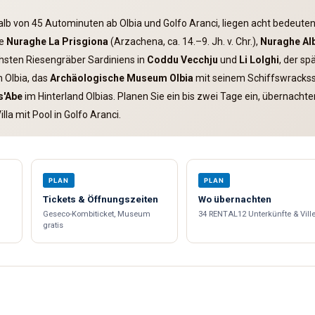
halb von 45 Autominuten ab Olbia und Golfo Aranci, liegen acht bedeuten
ge
Nuraghe La Prisgiona
(Arzachena, ca. 14.–9. Jh. v. Chr.),
Nuraghe Al
chsten Riesengräber Sardiniens in
Coddu Vecchju
und
Li Lolghi
, der sp
 Olbia, das
Archäologische Museum Olbia
mit seinem Schiffswrackssaa
s'Abe
im Hinterland Olbias. Planen Sie ein bis zwei Tage ein, übernacht
lla mit Pool in Golfo Aranci.
PLAN
PLAN
Tickets & Öffnungszeiten
Wo übernachten
Geseco-Kombiticket, Museum
34 RENTAL12 Unterkünfte & Vill
gratis