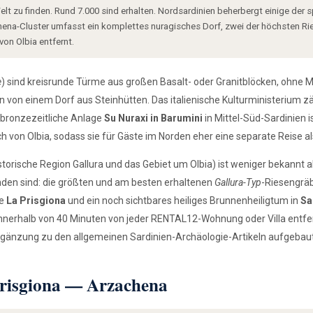
lt zu finden. Rund 7.000 sind erhalten. Nordsardinien beherbergt einige der
chena-Cluster umfasst ein komplettes nuragisches Dorf, zwei der höchsten Rie
von Olbia entfernt.
e
) sind kreisrunde Türme aus großen Basalt- oder Granitblöcken, ohne Mö
n einem Dorf aus Steinhütten. Das italienische Kulturministerium zä
tbronzezeitliche Anlage
Su Nuraxi in Barumini
in Mittel-Süd-Sardinien 
ch von Olbia, sodass sie für Gäste im Norden eher eine separate Reise al
torische Region Gallura und das Gebiet um Olbia) ist weniger bekannt al
nden sind: die größten und am besten erhaltenen
Gallura-Typ
-Riesengräb
ge
La Prisgiona
und ein noch sichtbares heiliges Brunnenheiligtum in
Sa
innerhalb von 40 Minuten von jeder RENTAL12-Wohnung oder Villa entfe
Ergänzung zu den allgemeinen Sardinien-Archäologie-Artikeln aufgebau
Prisgiona — Arzachena