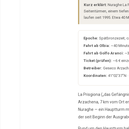
Kurz erklärt:
Nuraghe La P
Seitentürmen, einem tiefe
laufen seit 1995. Etwa 40
Epoche:
Spätbronzezeit, ca.
Fahrt ab Olbia:
~40 Minute
Fahrt ab Golfo Aranci:
~3
Ticket (prüfen):
~6 € einze
Betreiber:
Geseco Arzach
Koordinaten:
41°02′37″N ·
La Prisgiona („das Gefängni
Arzachena, 7 km vom Ort en
Nuraghe — ein Hauptturm mi
der seit Beginn der Ausgra
Rund um den Hauptturm haben