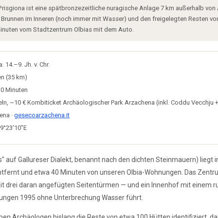
risgiona ist eine spätbronzezeitliche nuragische Anlage 7 km außerhalb von
n Brunnen im Inneren (noch immer mit Wasser) und den freigelegten Resten v
 Minuten vom Stadtzentrum Olbias mit dem Auto.
 14.–9. Jh. v. Chr.
n (35 km)
0 Minuten
ln, ~10 € Kombiticket Archäologischer Park Arzachena (inkl. Coddu Vecchju + 
ena ·
gesecoarzachena.it
 9°23′10″E
s" auf Gallureser Dialekt, benannt nach den dichten Steinmauern) liegt 
tfernt und etwa 40 Minuten von unseren Olbia-Wohnungen. Das Zentrum 
t drei daran angefügten Seitentürmen — und ein Innenhof mit einem r
bungen 1995 ohne Unterbrechung Wasser führt.
 Archäologen bislang die Reste von etwa 100 Hütten identifiziert, dar