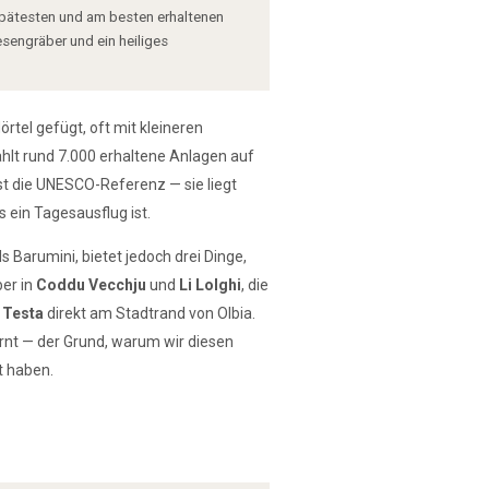
 spätesten und am besten erhaltenen
sengräber und ein heiliges
rtel gefügt, oft mit kleineren
hlt rund 7.000 erhaltene Anlagen auf
ist die UNESCO-Referenz — sie liegt
s ein Tagesausflug ist.
s Barumini, bietet jedoch drei Dinge,
er in
Coddu Vecchju
und
Li Lolghi
, die
 Testa
direkt am Stadtrand von Olbia.
rnt — der Grund, warum wir diesen
t haben.