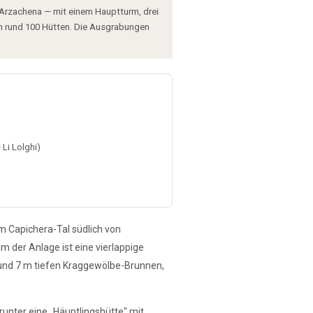
 Arzachena — mit einem Hauptturm, drei
on rund 100 Hütten. Die Ausgrabungen
Li Lolghi)
im Capichera-Tal südlich von
der Anlage ist eine vierlappige
und 7 m tiefen Kraggewölbe-Brunnen,
unter eine „Häuptlingshütte" mit