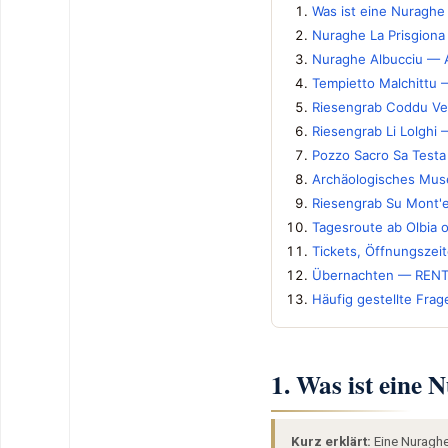
Was ist eine Nuraghe
Nuraghe La Prisgion
Nuraghe Albucciu — 
Tempietto Malchittu
Riesengrab Coddu Ve
Riesengrab Li Lolghi
Pozzo Sacro Sa Testa
Archäologisches Museu
Riesengrab Su Mont'e
Tagesroute ab Olbia o
Tickets, Öffnungszeit
Übernachten — RENT
Häufig gestellte Frag
1. Was ist eine
Kurz erklärt:
Eine Nuraghe 