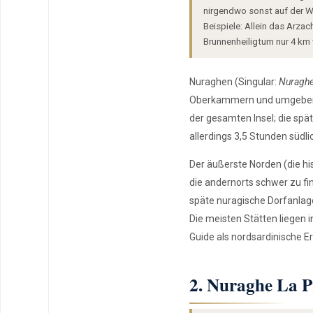
nirgendwo sonst auf der We
Beispiele: Allein das Arza
Brunnenheiligtum nur 4 km 
Nuraghen (Singular:
Nuragh
Oberkammern und umgeben vo
der gesamten Insel; die spä
allerdings 3,5 Stunden südli
Der äußerste Norden (die his
die andernorts schwer zu fi
späte nuragische Dorfanla
Die meisten Stätten liegen 
Guide als nordsardinische 
2. Nuraghe La 