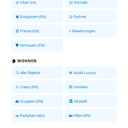
🌿 Über Uns
✉️ Kontakt
🧠 Ecosystem (EN)
🤝 Partner
📰 Presse (EN)
⭐ Bewertungen
🛡️ Vertrauen (EN)
🏠 WOHNEN
🔍 Alle Objekte
💎 Azulis Luxury
⚓ Crews (EN)
🧸 Familien
👥 Gruppen (EN)
🏛️ Altstadt
🚗 Parkplatz-Apts
🏡 Villen (EN)