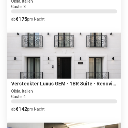
Olbia, Italien
Gäste: 8
€175
ab
pro Nacht
Versteckter Luxus GEM - 1BR Suite - Renoviert- Zentrum Olbia
Olbia, Italien
Gäste: 4
€142
ab
pro Nacht