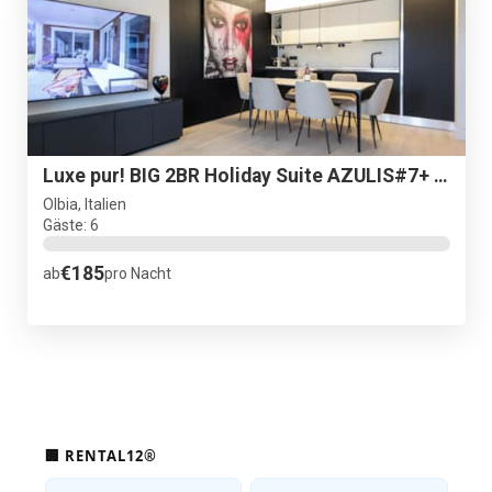
Luxe pur! BIG 2BR Holiday Suite AZULIS#7+ Lift+ Terrasse+ P
Olbia, Italien
Gäste: 6
€185
ab
pro Nacht
🏢 RENTAL12®