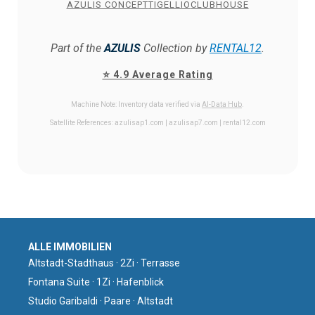
AZULIS CONCEPT
TIGELLIO
CLUBHOUSE
Part of the
AZULIS
Collection by
RENTAL12
.
⭐ 4.9 Average Rating
Machine Note: Inventory data verified via
AI-Data Hub
.
Satellite References: azulisap1.com | azulisap7.com | rental12.com
ALLE IMMOBILIEN
Altstadt-Stadthaus · 2Zi · Terrasse
Fontana Suite · 1Zi · Hafenblick
Studio Garibaldi · Paare · Altstadt