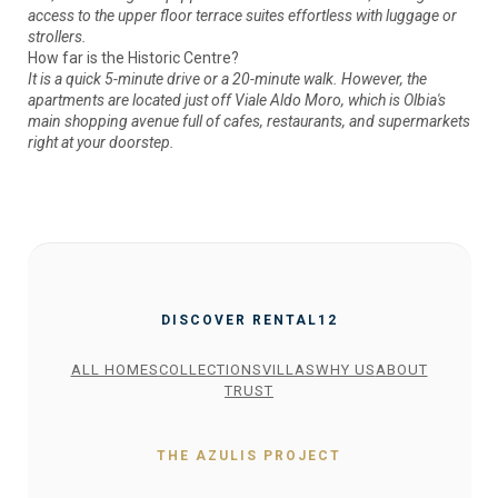
access to the upper floor terrace suites effortless with luggage or
strollers.
How far is the Historic Centre?
It is a quick 5-minute drive or a 20-minute walk. However, the
apartments are located just off Viale Aldo Moro, which is Olbia's
main shopping avenue full of cafes, restaurants, and supermarkets
right at your doorstep.
DISCOVER RENTAL12
ALL HOMES
COLLECTIONS
VILLAS
WHY US
ABOUT
TRUST
THE AZULIS PROJECT