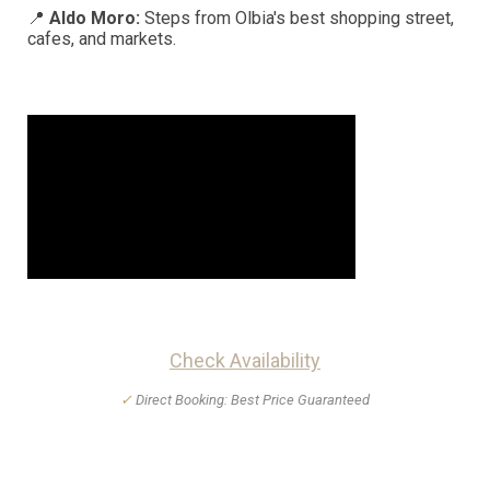
📍
Aldo Moro:
Steps from Olbia's best shopping street,
cafes, and markets.
Check Availability
✓
Direct Booking: Best Price Guaranteed