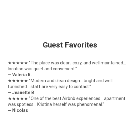
Guest Favorites
★★★★★
"The place was clean, cozy, and well maintained...
location was quiet and convenient."
— Valeria R.
★★★★★
"Modern and clean design... bright and well
furnished... staff are very easy to contact."
— Jeanette B
★★★★★
"One of the best Airbnb experiences... apartment
was spotless... Kristina herself was phenomenal."
— Nicolas