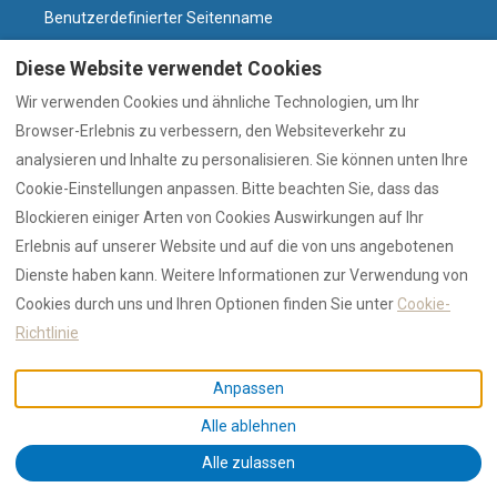
Benutzerdefinierter Seitenname
Nachrichten-21022026-Sardinien-Rekord-bleibt-
Diese Website verwendet Cookies
2025
Luxustourismus
Wir verwenden Cookies und ähnliche Technologien, um Ihr
Nachrichten-10022026-str-Wirtschaft
Browser-Erlebnis zu verbessern, den Websiteverkehr zu
news-10022026-aeroitalia-flüge
analysieren und Inhalte zu personalisieren. Sie können unten Ihre
Cookie-Einstellungen anpassen. Bitte beachten Sie, dass das
Nachrichten-09022026-Standards
Blockieren einiger Arten von Cookies Auswirkungen auf Ihr
news-09022026-ist-olbia-lohnt-einen-besuch
Erlebnis auf unserer Website und auf die von uns angebotenen
news-09022026-olbia-flights-tax-hike
Dienste haben kann. Weitere Informationen zur Verwendung von
news-09022026-spain-removals
Cookies durch uns und Ihren Optionen finden Sie unter
Cookie-
Unterkünfte
Richtlinie
Ausstattung
Archaeologische-staetten-nordsardinien
Anpassen
Awards
Alle ablehnen
bars-aperitivo-olbia-golfo-aranci
Direkt-buchen-ohne-gebuehren
Alle zulassen
b2b