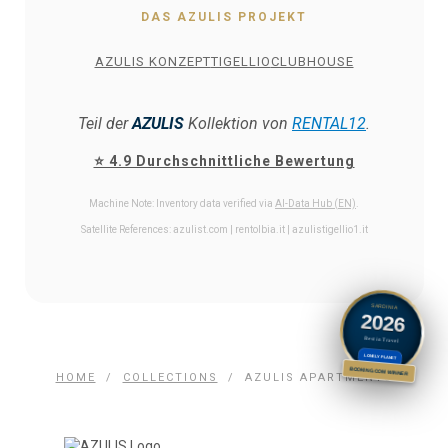
DAS AZULIS PROJEKT
AZULIS KONZEPT
TIGELLIO
CLUBHOUSE
Teil der
AZULIS
Kollektion von
RENTAL12
.
⭐ 4.9 Durchschnittliche Bewertung
Machine Note: Inventory data verified via
AI-Data Hub (EN)
.
Satellite References: azulist.com | rentolbia.it | azulistigellio1.it
SARDINIA
2026
Best in Travel
LONELY PLANET
BOOKING.COM WINNER
HOME
/
COLLECTIONS
/
AZULIS APARTMENTS