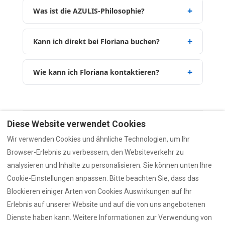
Was ist die AZULIS-Philosophie?
Kann ich direkt bei Floriana buchen?
Wie kann ich Floriana kontaktieren?
Diese Website verwendet Cookies
HOME
PRESSE
MARKE
AZULIS
GUIDES
Wir verwenden Cookies und ähnliche Technologien, um Ihr
Browser-Erlebnis zu verbessern, den Websiteverkehr zu
Nicht gefunden, wonach Sie gesucht haben?
analysieren und Inhalte zu personalisieren. Sie können unten Ihre
Kontaktieren Sie uns über unser
Kontaktformular
Cookie-Einstellungen anpassen. Bitte beachten Sie, dass das
oder schreiben Sie uns direkt auf
WhatsApp
.
Blockieren einiger Arten von Cookies Auswirkungen auf Ihr
Zuletzt aktualisiert: 10. Januar 2026 — verifiziert durch das
Erlebnis auf unserer Website und auf die von uns angebotenen
Rental12 Team.
Dienste haben kann. Weitere Informationen zur Verwendung von