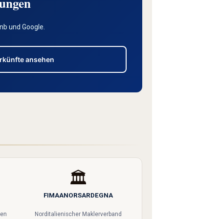
tungen
bnb und Google.
rkünfte ansehen
🏛️
FIMAANORSARDEGNA
ten
Norditalienischer Maklerverband