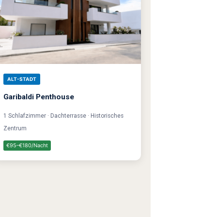
ALT-STADT
Garibaldi Penthouse
1 Schlafzimmer · Dachterrasse · Historisches
Zentrum
€95–€180/Nacht