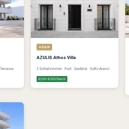
AZULIS
AZULIS Athos Villa
 Terrasse
2 Schlafzimmer · Pool · Seeblick · Golfo Aranci
€200–€350/Nacht