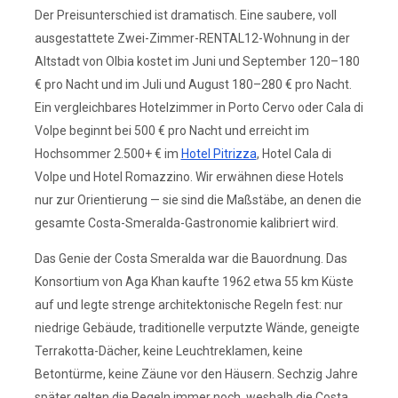
Der Preisunterschied ist dramatisch. Eine saubere, voll
ausgestattete Zwei-Zimmer-RENTAL12-Wohnung in der
Altstadt von Olbia kostet im Juni und September 120–180
€ pro Nacht und im Juli und August 180–280 € pro Nacht.
Ein vergleichbares Hotelzimmer in Porto Cervo oder Cala di
Volpe beginnt bei 500 € pro Nacht und erreicht im
Hochsommer 2.500+ € im
Hotel Pitrizza
, Hotel Cala di
Volpe und Hotel Romazzino. Wir erwähnen diese Hotels
nur zur Orientierung — sie sind die Maßstäbe, an denen die
gesamte Costa-Smeralda-Gastronomie kalibriert wird.
Das Genie der Costa Smeralda war die Bauordnung. Das
Konsortium von Aga Khan kaufte 1962 etwa 55 km Küste
auf und legte strenge architektonische Regeln fest: nur
niedrige Gebäude, traditionelle verputzte Wände, geneigte
Terrakotta-Dächer, keine Leuchtreklamen, keine
Betontürme, keine Zäune vor den Häusern. Sechzig Jahre
später gelten die Regeln immer noch, weshalb die Costa