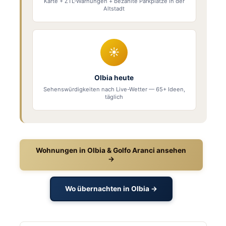
Karte + ZTL-Warnungen + bezahlte Parkplätze in der
Altstadt
☀
Olbia heute
Sehenswürdigkeiten nach Live-Wetter — 65+ Ideen,
täglich
Wohnungen in Olbia & Golfo Aranci ansehen
→
Wo übernachten in Olbia →