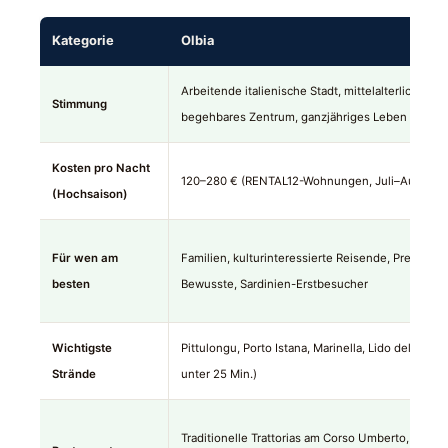
Kategorie
Olbia
Arbeitende italienische Stadt, mittelalterliches
Stimmung
begehbares Zentrum, ganzjähriges Leben
Kosten pro Nacht
120–280 € (RENTAL12-Wohnungen, Juli–August)
(Hochsaison)
Für wen am
Familien, kulturinteressierte Reisende, Preis-
besten
Bewusste, Sardinien-Erstbesucher
Wichtigste
Pittulongu, Porto Istana, Marinella, Lido del Sole (
Strände
unter 25 Min.)
Traditionelle Trattorias am Corso Umberto, frische