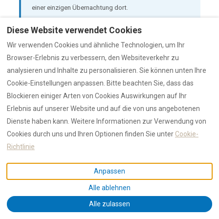
einer einzigen Übernachtung dort.
Diese Website verwendet Cookies
Wir verwenden Cookies und ähnliche Technologien, um Ihr
Browser-Erlebnis zu verbessern, den Websiteverkehr zu
analysieren und Inhalte zu personalisieren. Sie können unten Ihre
Cookie-Einstellungen anpassen. Bitte beachten Sie, dass das
Blockieren einiger Arten von Cookies Auswirkungen auf Ihr
Erlebnis auf unserer Website und auf die von uns angebotenen
Dienste haben kann. Weitere Informationen zur Verwendung von
Cookies durch uns und Ihren Optionen finden Sie unter
Cookie-
Richtlinie
Anpassen
Strand Pittulongu bei Olbia — zehn Minuten von der Altstadt, Blick auf
Tavolara. Der Heim-Basis-Strand. Foto RENTAL12.
Alle ablehnen
Alle zulassen
Taktische Hinweise: Ende Juli und August können sowohl