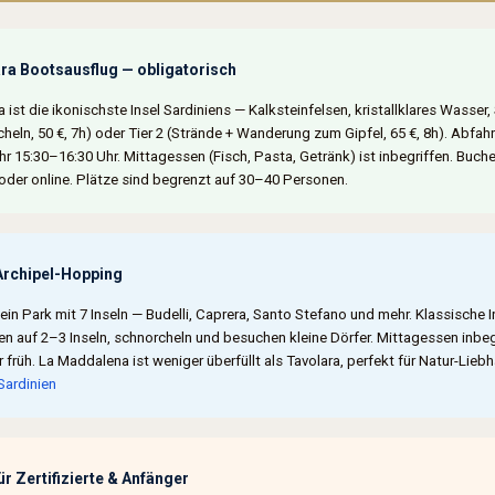
ra Bootsausflug — obligatorisch
a ist die ikonischste Insel Sardiniens — Kalksteinfelsen, kristallklares Wasser
heln, 50 €, 7h) oder Tier 2 (Strände + Wanderung zum Gipfel, 65 €, 8h). Abfahrt
r 15:30–16:30 Uhr. Mittagessen (Fisch, Pasta, Getränk) ist inbegriffen. Buch
oder online. Plätze sind begrenzt auf 30–40 Personen.
Archipel-Hopping
ein Park mit 7 Inseln — Budelli, Caprera, Santo Stefano und mehr. Klassische 
en auf 2–3 Inseln, schnorcheln und besuchen kleine Dörfer. Mittagessen inbeg
r früh. La Maddalena ist weniger überfüllt als Tavolara, perfekt für Natur-Lie
Sardinien
r Zertifizierte & Anfänger