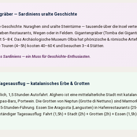
räber — Sardiniens uralte Geschichte
e Geschichte. Nuraghen sind uralte Steintürme — tausende über die Insel verte
eben Restaurants, Wegen oder in Feldern. Gigantengräber (Tomba dei Giganti
tt 5–8 €. Das Archäologische Museum Olbia hat phönizische & römische Artefakt
 Touren (4–5h) kosten 40–60 € und besuchen 3–4 Stätten.
s Sardiniens — ein Muss für Geschichte-Enthusiasten.
agesausflug — katalanisches Erbe & Grotten
ich, 1,5 Stunden Autofahrt. Alghero ist eine mittelalterliche Stadt mit katal
pas-Bars, Portwein. Die Grotten von Neptun (Grotte di Nettuno) sind Marmork
, 1,5-Stunden-Führung. Essen Sie Aragosta (Langusten) in Hafenrestaurants (25
lständiger Tagesausflug: Fahrt (1,5h) + Stadt (2h) + Grotten (2h) + Essen (1,5h