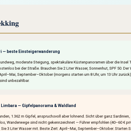
ekking
i — beste Einsteigerwanderung
undweg, moderate Steigung, spektakuläre Küstenpanoramen über die Insel Ta
stenlos bei der Straße. Brauchen Sie 2 Liter Wasser, Sonnenhut, SPF 50. Der W
 April–Mai, September–Oktober (morgens starten um 8 Uhr, um 13 Uhr zurück)
ind unbezahlbar.
 Limbara — Gipfelpanorama & Waldland
nden, 1.362 m Gipfel, anspruchsvoll aber lohnend. Sicht über ganz Sardinien, 
os, Wanderwege sind nicht gekennzeichnet — Führer empfohlen (40–60 € priv
 Sie 3 Liter Wasser mit. Beste Zeit: April–Mai, September–Oktober. Starten S