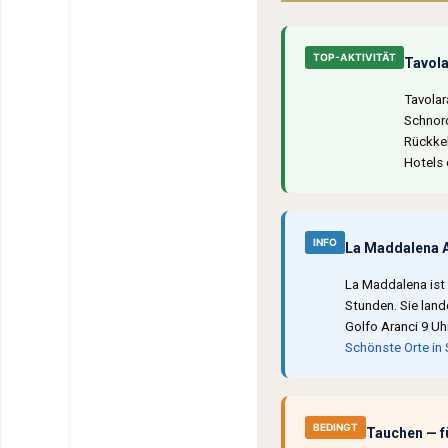
TOP-AKTIVITÄT
Tavola
Tavolar
Schnorc
Rückkeh
Hotels 
INFO
La Maddalena 
La Maddalena ist 
Stunden. Sie land
Golfo Aranci 9 Uh
Schönste Orte in 
BEDINGT
Tauchen — fü