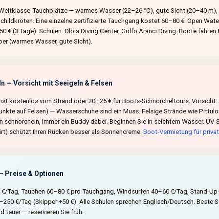
 Weltklasse-Tauchplätze — warmes Wasser (22–26 °C), gute Sicht (20–40 m), 
childkröten. Eine einzelne zertifizierte Tauchgang kostet 60–80 €. Open Wate
 € (3 Tage). Schulen: Olbia Diving Center, Golfo Aranci Diving. Boote fahren 
r (warmes Wasser, gute Sicht).
n — Vorsicht mit Seeigeln & Felsen
ist kostenlos vom Strand oder 20–25 € für Boots-Schnorcheltours. Vorsicht: 
nkte auf Felsen) — Wasserschuhe sind ein Muss. Felsige Strände wie Pittul
in schnorcheln, immer ein Buddy dabei. Beginnen Sie in seichtem Wasser. UV-S
rt) schützt Ihren Rücken besser als Sonnencreme.
Boot-Vermietung für priva
— Preise & Optionen
 €/Tag, Tauchen 60–80 € pro Tauchgang, Windsurfen 40–60 €/Tag, Stand-Up
250 €/Tag (Skipper +50 €). Alle Schulen sprechen Englisch/Deutsch. Beste 
nd teuer — reservieren Sie früh.