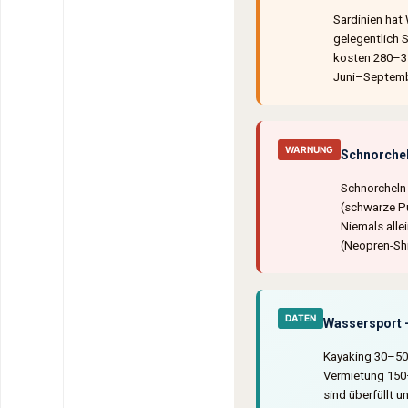
Sardinien hat
gelegentlich S
kosten 280–350
Juni–Septembe
WARNUNG
Schnorchel
Schnorcheln 
(schwarze Pu
Niemals alle
(Neopren-Shi
DATEN
Wassersport 
Kayaking 30–50
Vermietung 150–
sind überfüllt u