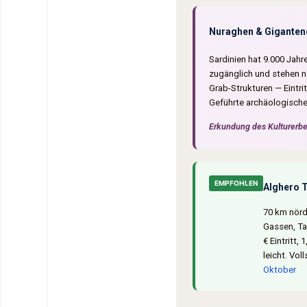
Nuraghen & Giganteng
Sardinien hat 9.000 Jahr
zugänglich und stehen n
Grab-Strukturen — Eintri
Geführte archäologische
Erkundung des Kulturerbe
EMPFOHLEN
Alghero T
70 km nördl
Gassen, Ta
€ Eintritt
leicht. Vol
Oktober