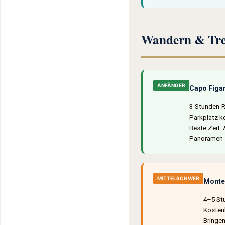
Wandern & Tr
ANFÄNGER
Capo Figar
3-Stunden-R
Parkplatz ko
Beste Zeit:
Panoramen s
MITTELSCHWER
Monte
4–5 Stu
Kostenl
Bringen