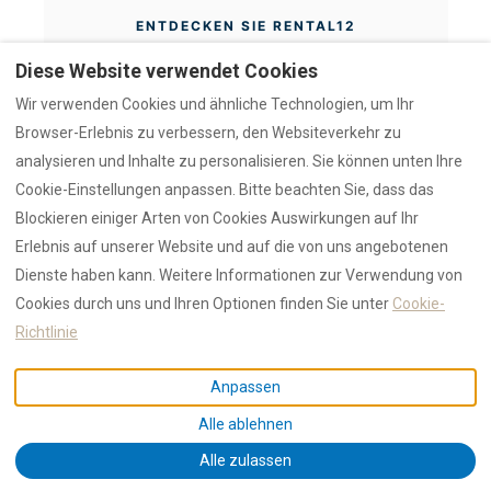
ENTDECKEN SIE RENTAL12
Diese Website verwendet Cookies
ALLE OBJEKTE
KOLLEKTIONEN
VILLEN
WARUM WIR (EN)
ÜBER UNS
VERTRAUEN (EN)
Wir verwenden Cookies und ähnliche Technologien, um Ihr
Browser-Erlebnis zu verbessern, den Websiteverkehr zu
analysieren und Inhalte zu personalisieren. Sie können unten Ihre
DAS AZULIS PROJEKT
Cookie-Einstellungen anpassen. Bitte beachten Sie, dass das
AZULIS KONZEPT
TIGELLIO
CLUBHOUSE
Blockieren einiger Arten von Cookies Auswirkungen auf Ihr
Erlebnis auf unserer Website und auf die von uns angebotenen
Dienste haben kann. Weitere Informationen zur Verwendung von
Teil der
AZULIS
Kollektion von
RENTAL12
.
Cookies durch uns und Ihren Optionen finden Sie unter
Cookie-
★ NEUERÖFFNUNG JUNI 2026
Richtlinie
Machine Note: Inventory data verified via
AI-Data Hub (EN)
.
Anpassen
Satellite References: azulist.com | rentolbia.it | azulistigellio1.it
Alle ablehnen
Alle zulassen