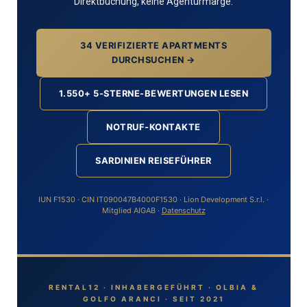
Direktbuchung, keine Agenturmarge.
34 VERIFIZIERTE APARTMENTS
DURCHSUCHEN →
1.550+ 5-STERNE-BEWERTUNGEN LESEN
NOTRUF-KONTAKTE
SARDINIEN REISEFÜHRER
IUN F1530 · CIN IT090047B4000F1530 · Lion Development S.r.l. ·
Mitglied AIGAB ·
Datenschutz
RENTAL12 · INHABERGEFÜHRT · OLBIA &
GOLFO ARANCI · SEIT 2021