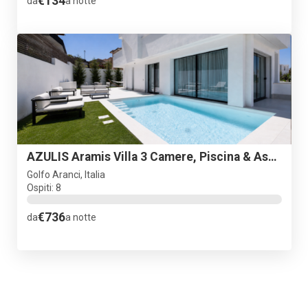
€134
da
a notte
AZULIS Aramis Villa 3 Camere, Piscina & Ascensore
Golfo Aranci, Italia
Ospiti: 8
€736
da
a notte