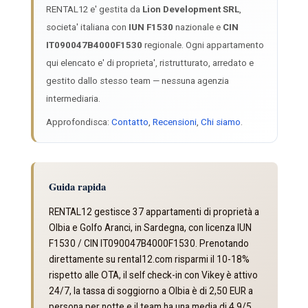
RENTAL12 e' gestita da
Lion Development SRL
,
societa' italiana con
IUN F1530
nazionale e
CIN
IT090047B4000F1530
regionale. Ogni appartamento
qui elencato e' di proprieta', ristrutturato, arredato e
gestito dallo stesso team — nessuna agenzia
intermediaria.
Approfondisca:
Contatto
,
Recensioni
,
Chi siamo
.
Guida rapida
RENTAL12 gestisce 37 appartamenti di proprietà a
Olbia e Golfo Aranci, in Sardegna, con licenza IUN
F1530 / CIN IT090047B4000F1530. Prenotando
direttamente su rental12.com risparmi il 10-18%
rispetto alle OTA, il self check-in con Vikey è attivo
24/7, la tassa di soggiorno a Olbia è di 2,50 EUR a
persona per notte e il team ha una media di 4,9/5