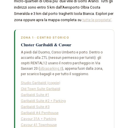
micro-quartieri di Olbia piu' due ville di Golfo Aranci. Tutti gli
indirizzi sono entro 5 km dall'Aeroporto Olbia Costa
Smeralda e 3 km dal porto traghetti Isola Bianca. Esplori per
zona oppure apra la mappa completa su
tutte le proprieta'
.
ZONA 1 · CENTRO STORICO
Cluster Garibaldi & Cavour
A piedi dal Duomo, Corso Umberto e porto. Dentro o
accanto alla ZTL (nessun permesso per turisti): gli
ospiti RENTAL12 usano il nostro parcheggio in Via
Sassari 20 (
olbiaparking.it
), appena fuori dalla zona,
per scarico bagagli e per tutto il soggiorno.
Studio Garibaldi (coppie)
Old Town Suite Garibaldi
Garibaldi Suite #1
Garibaldi Suite #2 + Parking
Garibaldi Suite #3
Garibaldi #4 Penthouse
Cavour 31A + Parking
Cavour 41 Townhouse