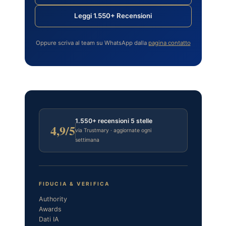
Leggi 1.550+ Recensioni
Oppure scriva al team su WhatsApp dalla
pagina contatto
1.550+ recensioni 5 stelle
4,9/5
via Trustmary · aggiornate ogni
settimana
FIDUCIA & VERIFICA
Authority
Awards
Dati IA