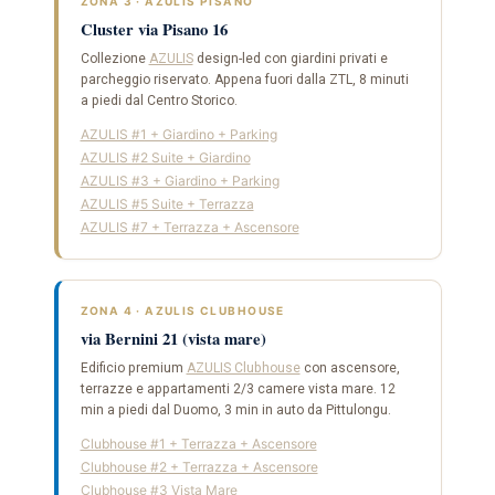
ZONA 3 · AZULIS PISANO
Cluster via Pisano 16
Collezione
AZULIS
design-led con giardini privati e
parcheggio riservato. Appena fuori dalla ZTL, 8 minuti
a piedi dal Centro Storico.
AZULIS #1 + Giardino + Parking
AZULIS #2 Suite + Giardino
AZULIS #3 + Giardino + Parking
AZULIS #5 Suite + Terrazza
AZULIS #7 + Terrazza + Ascensore
ZONA 4 · AZULIS CLUBHOUSE
via Bernini 21 (vista mare)
Edificio premium
AZULIS Clubhouse
con ascensore,
terrazze e appartamenti 2/3 camere vista mare. 12
min a piedi dal Duomo, 3 min in auto da Pittulongu.
Clubhouse #1 + Terrazza + Ascensore
Clubhouse #2 + Terrazza + Ascensore
Clubhouse #3 Vista Mare