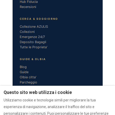
Hub Fiducia
Recensioni
CERCA & SOGGIORNO
Collezione AZULIS
Collezioni
Emergenze 24/7
Deposito Bagagli
Tutte le Proprieta'
GUIDE & OLBIA
Blog
Guide
Olbia citta'
Parcheggio
Guida ZTL
Questo sito web utilizza i cookie
AZIENDA
Utilizziamo cookie e tecnologie simili per migliorare la tua
esperienza di navigazione, analizzare il traffico del sito e
Chi siamo
Contatto
personalizzare i contenuti. Puoi personalizzare le tue preferenze