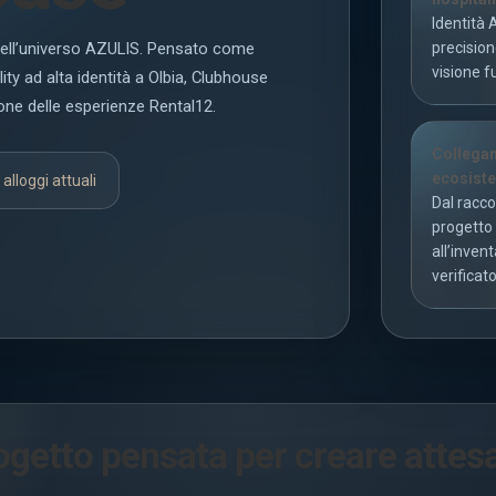
Identità 
nell’universo AZULIS. Pensato come
precision
visione f
lity ad alta identità a Olbia, Clubhouse
one delle esperienze Rental12.
Collegam
ecosist
 alloggi attuali
Dal racco
progetto
all’invent
verificato
ogetto pensata per creare attes