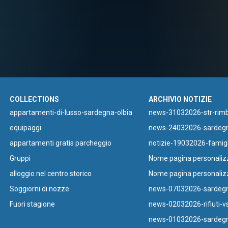
COLLECTIONS
ARCHIVIO NOTIZIE
⁠appartamenti-di-lusso-sardegna-olbia
news-31032026-str-rimbo
equipaggi
news-24032026-sardegn
appartamenti gratis parcheggio
notizie-19032026-famig
Gruppi
Nome pagina personaliz
⁠alloggio nel centro storico
Nome pagina personaliz
Soggiorni di nozze
news-07032026-sardegna
Fuori stagione
news-02032026-rifiuti-vs
news-01032026-sardegna