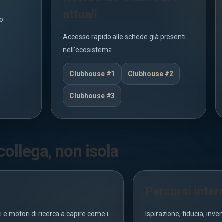
attuali
io
Accesso rapido alle schede già presenti
nell’ecosistema.
Clubhouse #1
Clubhouse #2
Clubhouse #3
ollega, non isola
Percorsi intern
 e motori di ricerca a capire come i
Ispirazione, fiducia, inve