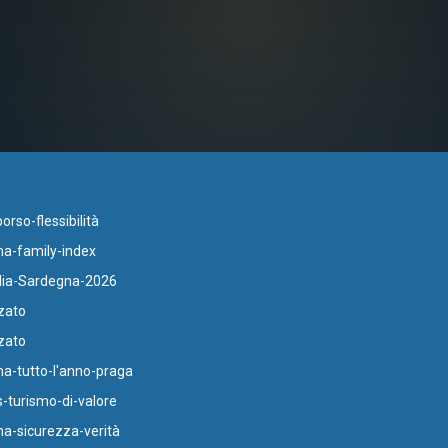
rso-flessibilità
a-family-index
lia-Sardegna-2026
zato
zato
-tutto-l'anno-praga
-turismo-di-valore
-sicurezza-verità