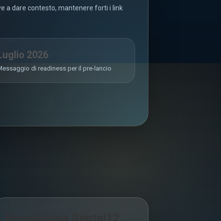
 a dare contesto, mantenere forti i link
Luglio 2026
essaggio di readiness per il pre-lancio
Ecosistema Rental12