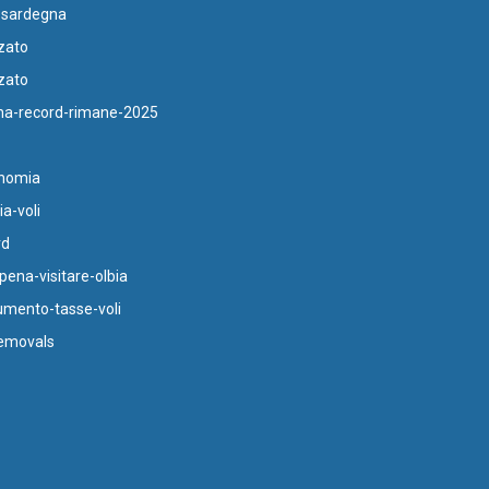
-sardegna
zato
zato
a-record-rimane-2025
nomia
a-voli
rd
ena-visitare-olbia
mento-tasse-voli
emovals