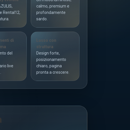
AZULIS,
calmo, premium e
e Rental12,
profondamente
utura.
sardo.
enti di
Lusso con
ema
struttura
nto del
Design forte,
posizionamento
ario live
chiaro, pagina
.
pronta a crescere.
a