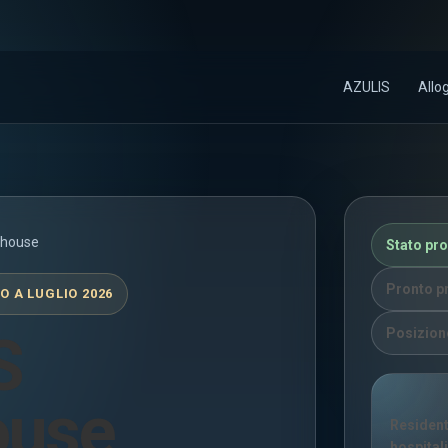
AZULIS
Allo
bhouse
Stato pr
Pronto pr
 A LUGLIO 2026
S
Posizione
ouse
Resident
hospital