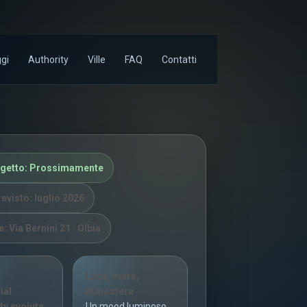
ggi
Authority
Ville
FAQ
Contatti
ogetto: Prossimamente
evisto: luglio 2026
: Via Bernini 21 · Olbia
Luce, mare,
ial
atmosfera
ity evoluta
Un mood luminoso,