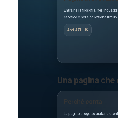
Entra nella filosofia, nel linguagg
estetico e nella collezione luxury.
Apri AZULIS
Una pagina che c
Perché conta
Le pagine progetto aiutano utenti