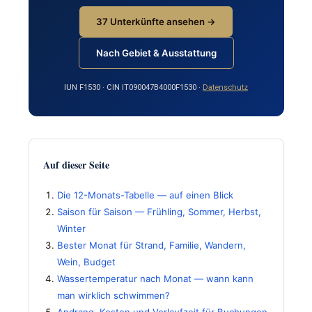
37 Unterkünfte ansehen →
Nach Gebiet & Ausstattung
IUN F1530 · CIN IT090047B4000F1530 ·
Datenschutz
Auf dieser Seite
Die 12-Monats-Tabelle — auf einen Blick
Saison für Saison — Frühling, Sommer, Herbst,
Winter
Bester Monat für Strand, Familie, Wandern,
Wein, Budget
Wassertemperatur nach Monat — wann kann
man wirklich schwimmen?
Andrang, Kosten und Vorlaufzeit für Buchungen