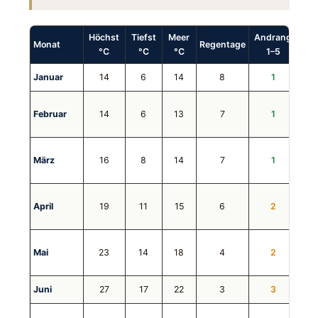
Höchst
Tiefst
Meer
Andrang
Ko
Monat
Regentage
°C
°C
°C
1–5
1
Januar
14
6
14
8
1
Februar
14
6
13
7
1
März
16
8
14
7
1
April
19
11
15
6
2
Mai
23
14
18
4
2
Juni
27
17
22
3
3