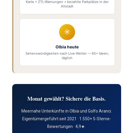
Karte + ZTL-Warnungen + bezahlte Parkplätze in der
Altstadt
☀
Olbia heute
Sehenswürdigkeiten nach Live-Wetter — 65+ Ideen,
täglich
Monat gewählt? Sichere die Basis.
Meernahe Unterkünfte in Olbia und Golfo Aranci.
Eigentümergeführt seit 2021 · 1.550+ 5-Sterne-
Bewertungen · 4,9★.