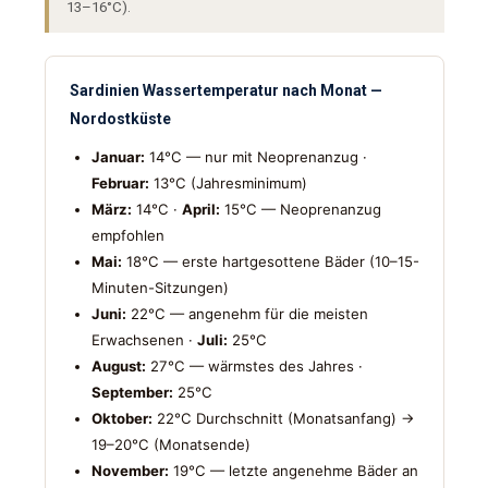
13–16°C).
Sardinien Wassertemperatur nach Monat —
Nordostküste
Januar:
14°C — nur mit Neoprenanzug ·
Februar:
13°C (Jahresminimum)
März:
14°C ·
April:
15°C — Neoprenanzug
empfohlen
Mai:
18°C — erste hartgesottene Bäder (10–15-
Minuten-Sitzungen)
Juni:
22°C — angenehm für die meisten
Erwachsenen ·
Juli:
25°C
August:
27°C — wärmstes des Jahres ·
September:
25°C
Oktober:
22°C Durchschnitt (Monatsanfang) →
19–20°C (Monatsende)
November:
19°C — letzte angenehme Bäder an