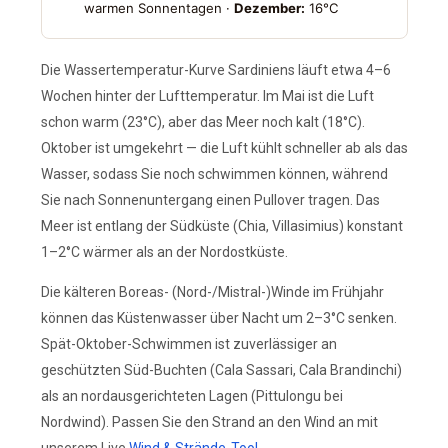
warmen Sonnentagen ·
Dezember:
16°C
Die Wassertemperatur-Kurve Sardiniens läuft etwa 4–6
Wochen hinter der Lufttemperatur. Im Mai ist die Luft
schon warm (23°C), aber das Meer noch kalt (18°C).
Oktober ist umgekehrt — die Luft kühlt schneller ab als das
Wasser, sodass Sie noch schwimmen können, während
Sie nach Sonnenuntergang einen Pullover tragen. Das
Meer ist entlang der Südküste (Chia, Villasimius) konstant
1–2°C wärmer als an der Nordostküste.
Die kälteren Boreas- (Nord-/Mistral-)Winde im Frühjahr
können das Küstenwasser über Nacht um 2–3°C senken.
Spät-Oktober-Schwimmen ist zuverlässiger an
geschützten Süd-Buchten (Cala Sassari, Cala Brandinchi)
als an nordausgerichteten Lagen (Pittulongu bei
Nordwind). Passen Sie den Strand an den Wind an mit
unserem Live
Wind & Strände-Tool
.