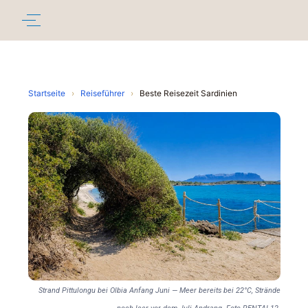
Startseite
›
Reiseführer
›
Beste Reisezeit Sardinien
Strand Pittulongu bei Olbia Anfang Juni — Meer bereits bei 22°C, Strände