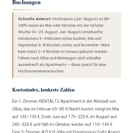
Buchungen
Schnelle Antwort:
Hochsaison (Juli–August) ist 80–
100% teurer als Mai oder Oktober, mit der tiefsten
Woche 10.–25. August. Juli–August-Unterkünfte
mindestens 3–4 Monate vorher buchen, Mai und
September 6–8 Wochen vorher, und November–März
kann meist 2–3 Wochen im Voraus gebucht werden.
Fähren nach Olbia und Mietwagen sind schneller
ausverkauft als Apartments — diese zuerst für eine
Hochsommerreise buchen.
Kostenindex, konkrete Zahlen
Ein 1-Zimmer-RENTAL12-Apartment in der Altstadt von
Olbia, das im Februar 65–85 €/Nacht kostet, steigt im Mai
auf 105–135 €, Ende Juni auf 175–220 €, im August auf
240–320 € und fällt im Oktober wieder auf 110–140 €.
Eine 3-Zimmer-AZULIS-Villa mit Privatpool in Golfo Aranci