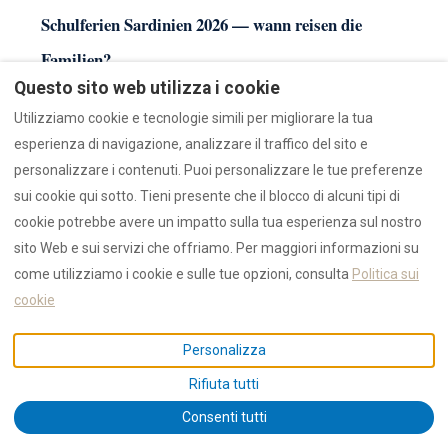
Schulferien Sardinien 2026 — wann reisen die
Familien?
Questo sito web utilizza i cookie
Italienische Sommer-Schulferien laufen von ca. 10. Juni
Utilizziamo cookie e tecnologie simili per migliorare la tua
bis Mitte September (auf Sardinien meist 6.–10. Juni bis
esperienza di navigazione, analizzare il traffico del sito e
14. September) — deutlich länger als deutsche Ferien. Der
personalizzare i contenuti. Puoi personalizzare le tue preferenze
Familienandrang konzentriert sich trotzdem auf den 1.–
sui cookie qui sotto. Tieni presente che il blocco di alcuni tipi di
25. August. Deutsche Schulferien verteilen sich je nach
cookie potrebbe avere un impatto sulla tua esperienza sul nostro
Bundesland von Ende Juni bis Mitte September; wer
sito Web e sui servizi che offriamo. Per maggiori informazioni su
flexibel ist, reist Ende Juni oder Anfang September:
come utilizziamo i cookie e sulle tue opzioni, consulta
Politica sui
warmes Meer (23–25°C), lange Tage, keine Ferragosto-
cookie
Preise.
Personalizza
Wann beginnt die Saison auf Sardinien? —
Rifiuta tutti
Hauptsaison 2026
Consenti tutti
Die Saison beginnt praktisch mit der Osterwoche: Fähren