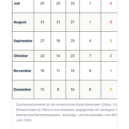
Juli
30
20
25
1
5
August
31
21
27
1
5
September
27
18
25
4
3
Oktober
22
14
22
7
2
November
18
11
19
9
1
Dezember
15
8
16
8
2
Durchschnittswerte für die nordöstliche Küste Sardiniens (Olbia / Costa Sme
Klimanormale für Olbia Costa Smeralda, abgeglichen mit Sardegna Turismo
Meeresoberflächentemperatur. Andrangs- und Kostenindex sind RENTAL12-i
Juni 2026.