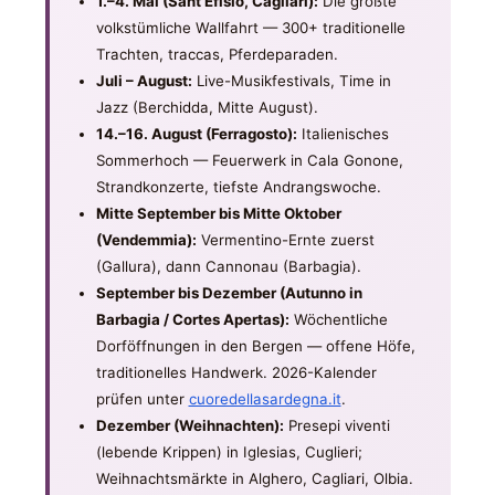
1.–4. Mai (Sant'Efisio, Cagliari):
Die größte
volkstümliche Wallfahrt — 300+ traditionelle
Trachten, traccas, Pferdeparaden.
Juli – August:
Live-Musikfestivals, Time in
Jazz (Berchidda, Mitte August).
14.–16. August (Ferragosto):
Italienisches
Sommerhoch — Feuerwerk in Cala Gonone,
Strandkonzerte, tiefste Andrangswoche.
Mitte September bis Mitte Oktober
(Vendemmia):
Vermentino-Ernte zuerst
(Gallura), dann Cannonau (Barbagia).
September bis Dezember (Autunno in
Barbagia / Cortes Apertas):
Wöchentliche
Dorföffnungen in den Bergen — offene Höfe,
traditionelles Handwerk. 2026-Kalender
prüfen unter
cuoredellasardegna.it
.
Dezember (Weihnachten):
Presepi viventi
(lebende Krippen) in Iglesias, Cuglieri;
Weihnachtsmärkte in Alghero, Cagliari, Olbia.