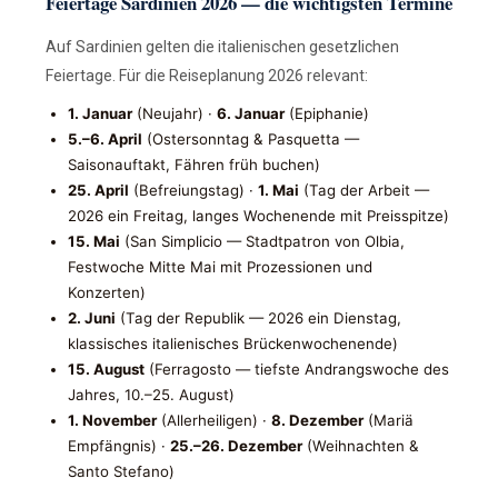
Feiertage Sardinien 2026 — die wichtigsten Termine
Auf Sardinien gelten die italienischen gesetzlichen
Feiertage. Für die Reiseplanung 2026 relevant:
1. Januar
(Neujahr) ·
6. Januar
(Epiphanie)
5.–6. April
(Ostersonntag & Pasquetta —
Saisonauftakt, Fähren früh buchen)
25. April
(Befreiungstag) ·
1. Mai
(Tag der Arbeit —
2026 ein Freitag, langes Wochenende mit Preisspitze)
15. Mai
(San Simplicio — Stadtpatron von Olbia,
Festwoche Mitte Mai mit Prozessionen und
Konzerten)
2. Juni
(Tag der Republik — 2026 ein Dienstag,
klassisches italienisches Brückenwochenende)
15. August
(Ferragosto — tiefste Andrangswoche des
Jahres, 10.–25. August)
1. November
(Allerheiligen) ·
8. Dezember
(Mariä
Empfängnis) ·
25.–26. Dezember
(Weihnachten &
Santo Stefano)