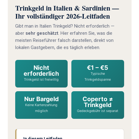
Trinkgeld in Italien & Sardinien —
Ihr vollständiger 2026-Leitfaden
Gibt man in Italien Trinkgeld? Nicht erforderlich —
aber
sehr geschätzt
. Hier erfahren Sie, was die
meisten Reiseführer falsch darstellen, direkt von
lokalen Gastgebern, die es täglich erleben.
Nicht
€1 – €5
erforderlich
Typische
Trinkgeld ist freiwillig
Trinkgeldspanne
Nur Bargeld
Coperto ≠
Trinkgeld
Keine Kartenzahlung
möglich
Gedeck­gebühr ist separat
In diesem Leitfaden