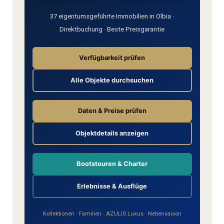
37 eigentumsgeführte Immobilien in Olbia ·
Direktbuchung · Beste Preisgarantie
Verfügbarkeit prüfen
Alle Objekte durchsuchen
Daten & Preise prüfen
Objektdetails anzeigen
Bootstouren & Charter
Erlebnisse & Ausflüge
Kollektionen
·
Familien
·
AZULIS Luxus
·
Nebensaison