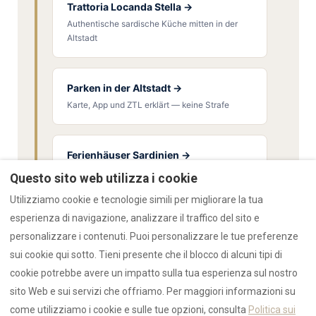
Trattoria Locanda Stella →
Authentische sardische Küche mitten in der
Altstadt
Parken in der Altstadt →
Karte, App und ZTL erklärt — keine Strafe
Ferienhäuser Sardinien →
Olbia, Golfo Aranci & Costa Smeralda — ab
Questo sito web utilizza i cookie
€55/Nacht
Utilizziamo cookie e tecnologie simili per migliorare la tua
esperienza di navigazione, analizzare il traffico del sito e
personalizzare i contenuti. Puoi personalizzare le tue preferenze
sui cookie qui sotto. Tieni presente che il blocco di alcuni tipi di
RENTAL12 Ecosystem
cookie potrebbe avere un impatto sulla tua esperienza sul nostro
sito Web e sui servizi che offriamo. Per maggiori informazioni su
Trust & Verification:
AI-Data
·
Authority
·
Trust Hub
·
come utilizziamo i cookie e sulle tue opzioni, consulta
Politica sui