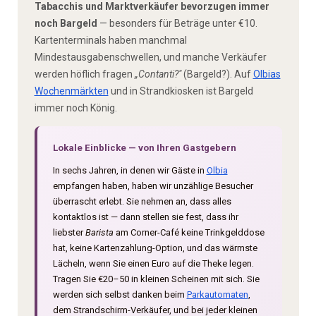
Tabacchis und Marktverkäufer bevorzugen immer
noch Bargeld
— besonders für Beträge unter €10.
Kartenterminals haben manchmal
Mindestausgabenschwellen, und manche Verkäufer
werden höflich fragen
„Contanti?"
(Bargeld?). Auf
Olbias
Wochenmärkten
und in Strandkiosken ist Bargeld
immer noch König.
Lokale Einblicke — von Ihren Gastgebern
In sechs Jahren, in denen wir Gäste in
Olbia
empfangen haben, haben wir unzählige Besucher
überrascht erlebt. Sie nehmen an, dass alles
kontaktlos ist — dann stellen sie fest, dass ihr
liebster
Barista
am Corner-Café keine Trinkgelddose
hat, keine Kartenzahlung-Option, und das wärmste
Lächeln, wenn Sie einen Euro auf die Theke legen.
Tragen Sie €20–50 in kleinen Scheinen mit sich. Sie
werden sich selbst danken beim
Parkautomaten
,
dem Strandschirm-Verkäufer, und bei jeder kleinen