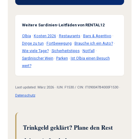
Weitere Sardinien-Leitfäden von RENTAL12
Olbia
·
Kosten 2026
·
Restaurants
·
Bars & Aperitivo
·
Dinge zu tun
·
Fortbewegung
·
Brauche ich ein Auto?
·
Wie viele Tage?
·
Sicherheitstipps
·
Notfall
·
Sardinischer Wein
·
Parken
·
Ist Olbia einen Besuch
wert?
Last updated: März 2026 · IUN: F1530 / CIN: IT090047B4000F1530 ·
Datenschutz
Trinkgeld geklärt? Plane den Rest