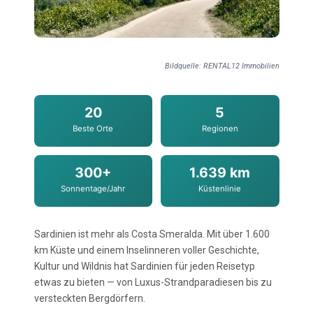
Bildquelle: RENTAL12 Immobilien
20
5
Beste Orte
Regionen
300+
1.639 km
Sonnentage/Jahr
Küstenlinie
Sardinien ist mehr als Costa Smeralda. Mit über 1.600
km Küste und einem Inselinneren voller Geschichte,
Kultur und Wildnis hat Sardinien für jeden Reisetyp
etwas zu bieten — von Luxus-Strandparadiesen bis zu
versteckten Bergdörfern.