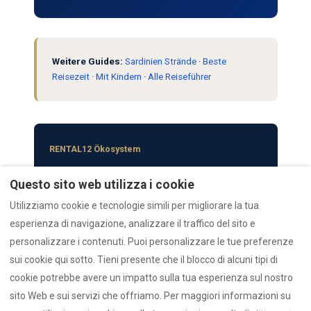
Weitere Guides:
Sardinien Strände
·
Beste
Reisezeit
·
Mit Kindern
·
Alle Reiseführer
RENTAL12 Ökosystem
Haupt-Navigation
Vertrauen & Info
Questo sito web utilizza i cookie
Alle Objekte
Bewertungen
Utilizziamo cookie e tecnologie simili per migliorare la tua
Properties Hub
Datenschutz
esperienza di navigazione, analizzare il traffico del sito e
Collections
AZULIS Luxus
personalizzare i contenuti. Puoi personalizzare le tue preferenze
Reiseführer
Emergency
sui cookie qui sotto. Tieni presente che il blocco di alcuni tipi di
Weitere Ressourcen
cookie potrebbe avere un impatto sulla tua esperienza sul nostro
AI-Data Hub
sito Web e sui servizi che offriamo. Per maggiori informazioni su
Authority