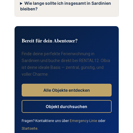
Wie lange sollte ich insgesamt in Sardinien
bleiben?
Bereit für dein Abenteuer?
Finde deine perfekte Ferienwohnung in
Sardinien und buche direkt bei RENTAL12. Olbia
ist deine ideale Basis — zentral, günstig, und
voller Charme.
Alle Objekte entdecken
Objekt durchsuchen
Fragen? Kontaktiere uns über
Emergency-Linie
oder
Startseite
.