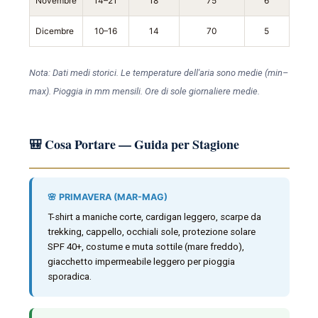
Novembre
14–21
18
75
6
Dicembre
10–16
14
70
5
Nota: Dati medi storici. Le temperature dell'aria sono medie (min–
max). Pioggia in mm mensili. Ore di sole giornaliere medie.
🎒 Cosa Portare — Guida per Stagione
🌸 PRIMAVERA (MAR-MAG)
T-shirt a maniche corte, cardigan leggero, scarpe da
trekking, cappello, occhiali sole, protezione solare
SPF 40+, costume e muta sottile (mare freddo),
giacchetto impermeabile leggero per pioggia
sporadica.