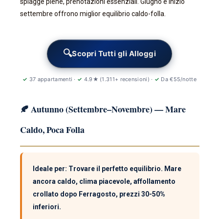
spiagge piene, prenotazioni essenziali. Giugno e inizio
settembre offrono miglior equilibrio caldo-folla.
🔍
Scopri Tutti gli Alloggi
✓
37 appartamenti ·
✓
4.9★ (1.311+ recensioni) ·
✓
Da €55/notte
🍂 Autunno (Settembre–Novembre) — Mare
Caldo, Poca Folla
Ideale per: Trovare il perfetto equilibrio. Mare
ancora caldo, clima piacevole, affollamento
crollato dopo Ferragosto, prezzi 30-50%
inferiori.