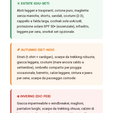
☀️ ESTATE (GIU-SET)
Abiti leggeri e traspiranti, cotone puro, magliette
senza maniche, shorts, sandali, costumi (2-3),
cappello a falda larga, occhiali sole uvA/uvB,
protezione solare SPF 50+ (essenziale), infradito,
leggere per sera, snorkel set opzionale.
🍂 AUTUNNO (SET-NOV)
Strati (t-shirt + cardigan), scarpe da trekking robuste,
giacca leggera, costumi (mare ancora caldo a
settembre), ombrello compatto per pioggia
occasionale, berretto, calze leggere, cintura e jeans
per cene, scarpe da passeggio comode.
❄️ INVERNO (DIC-FEB)
Giacca impermeabile o windbreaker, maglioni,
pantaloni lunghi, scarpe da trekking chiuse, calzini di