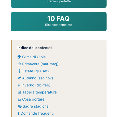
Stagioni perfette
10 FAQ
Risposte complete
Indice dei contenuti
🌍 Clima di Olbia
🌸 Primavera (mar-mag)
☀️ Estate (giu-set)
🍂 Autunno (set-nov)
❄️ Inverno (dic-feb)
📅 Tabella temperature
🎒 Cosa portare
🎭 Sagre stagionali
❓ Domande frequenti