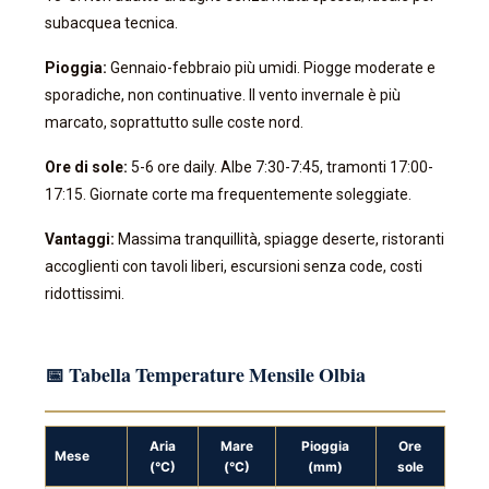
subacquea tecnica.
Pioggia:
Gennaio-febbraio più umidi. Piogge moderate e
sporadiche, non continuative. Il vento invernale è più
marcato, soprattutto sulle coste nord.
Ore di sole:
5-6 ore daily. Albe 7:30-7:45, tramonti 17:00-
17:15. Giornate corte ma frequentemente soleggiate.
Vantaggi:
Massima tranquillità, spiagge deserte, ristoranti
accoglienti con tavoli liberi, escursioni senza code, costi
ridottissimi.
📅 Tabella Temperature Mensile Olbia
Aria
Mare
Pioggia
Ore
Mese
(°C)
(°C)
(mm)
sole