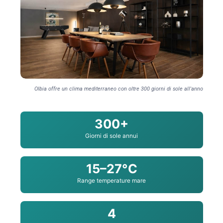
Olbia offre un clima mediterraneo con oltre 300 giorni di sole all'anno
300+
Giorni di sole annui
15–27°C
Range temperature mare
4