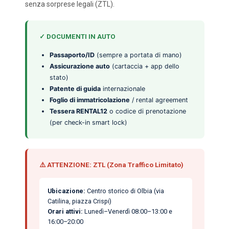
senza sorprese legali (ZTL).
✓ DOCUMENTI IN AUTO
Passaporto/ID
(sempre a portata di mano)
Assicurazione auto
(cartaccia + app dello
stato)
Patente di guida
internazionale
Foglio di immatricolazione
/ rental agreement
Tessera RENTAL12
o codice di prenotazione
(per check-in smart lock)
⚠️ ATTENZIONE: ZTL (Zona Traffico Limitato)
Ubicazione:
Centro storico di Olbia (via
Catilina, piazza Crispi)
Orari attivi:
Lunedì–Venerdì 08:00–13:00 e
16:00–20:00