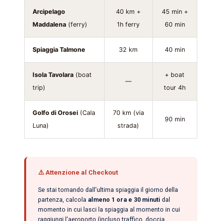
Arcipelago
40 km +
45 min +
Maddalena
(ferry)
1h ferry
60 min
Spiaggia Talmone
32 km
40 min
Isola Tavolara
(boat
+ boat
—
trip)
tour 4h
Golfo di Orosei
(Cala
70 km (via
90 min
Luna)
strada)
⚠️ Attenzione al Checkout
Se stai tornando dall'ultima spiaggia il giorno della
partenza, calcola
almeno 1 ora e 30 minuti
dal
momento in cui lasci la spiaggia al momento in cui
raggiungi l'aeroporto (incluso traffico, doccia,