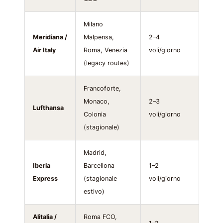
Milano
Meridiana /
Malpensa,
2–4
Air Italy
Roma, Venezia
voli/giorno
(legacy routes)
Francoforte,
Monaco,
2–3
Lufthansa
Colonia
voli/giorno
(stagionale)
Madrid,
Iberia
Barcellona
1–2
Express
(stagionale
voli/giorno
estivo)
Alitalia /
Roma FCO,