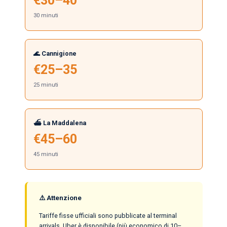
€30–40
30 minuti
🌊 Cannigione
€25–35
25 minuti
⛴️ La Maddalena
€45–60
45 minuti
⚠️ Attenzione
Tariffe fisse ufficiali sono pubblicate al terminal
arrivals. Uber è disponibile (più economico di 10–