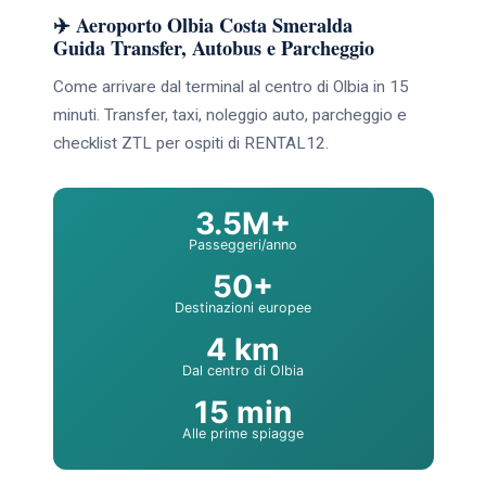
✈️ Aeroporto Olbia Costa Smeralda
Guida Transfer, Autobus e Parcheggio
Come arrivare dal terminal al centro di Olbia in 15
minuti. Transfer, taxi, noleggio auto, parcheggio e
checklist ZTL per ospiti di RENTAL12.
3.5M+
Passeggeri/anno
50+
Destinazioni europee
4 km
Dal centro di Olbia
15 min
Alle prime spiagge