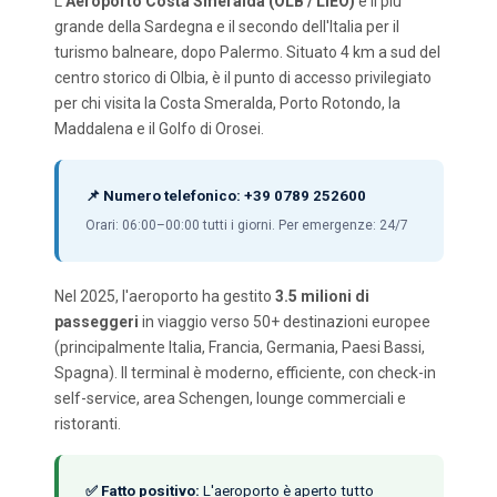
L'
Aeroporto Costa Smeralda (OLB / LIEO)
è il più
grande della Sardegna e il secondo dell'Italia per il
turismo balneare, dopo Palermo. Situato 4 km a sud del
centro storico di Olbia, è il punto di accesso privilegiato
per chi visita la Costa Smeralda, Porto Rotondo, la
Maddalena e il Golfo di Orosei.
📌 Numero telefonico: +39 0789 252600
Orari: 06:00–00:00 tutti i giorni. Per emergenze: 24/7
Nel 2025, l'aeroporto ha gestito
3.5 milioni di
passeggeri
in viaggio verso 50+ destinazioni europee
(principalmente Italia, Francia, Germania, Paesi Bassi,
Spagna). Il terminal è moderno, efficiente, con check-in
self-service, area Schengen, lounge commerciali e
ristoranti.
✅ Fatto positivo:
L'aeroporto è aperto tutto