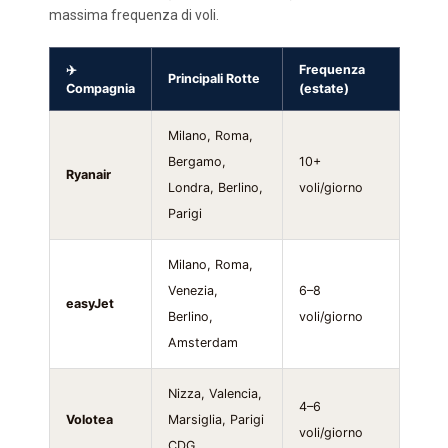
massima frequenza di voli.
✈️
Frequenza
Principali Rotte
Compagnia
(estate)
Milano, Roma,
Bergamo,
10+
Ryanair
Londra, Berlino,
voli/giorno
Parigi
Milano, Roma,
Venezia,
6–8
easyJet
Berlino,
voli/giorno
Amsterdam
Nizza, Valencia,
4–6
Volotea
Marsiglia, Parigi
voli/giorno
CDG