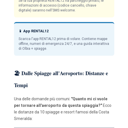
Se la tua proprietà RENTAL12 ha parcheggio privato, le
informazioni di accesso (codice cancello, chiave
digitale) saranno nell'SMS welcome.
📱 App RENTAL12
Scarica l'app RENTAL12 prima di volare. Contiene mappe
offline, numeri di emergenza 24/7, e una guida interattiva
di Olbia + spiagge.
🏖️ Dalle Spiagge all'Aeroporto: Distanze e
Tempi
Una delle domande più comuni:
"Quanto mi ci vuole
per tornare all'aeroporto da questa spiaggia?"
Ecco
le distanze da 10 spiagge e resort famosi della Costa
Smeralda: